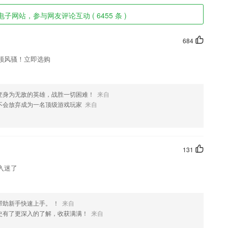
子网站，参与网友评论互动 ( 6455 条 )
684
领风骚！立即选购
变身为无敌的英雄，战胜一切困难！
来自
不会放弃成为一名顶级游戏玩家
来自
131
入迷了
帮助新手快速上手。 ！
来自
史有了更深入的了解，收获满满！
来自