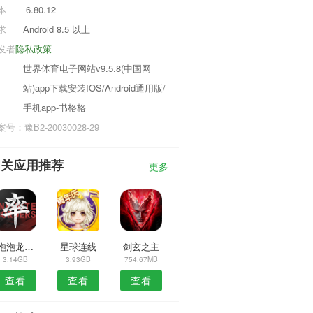
本
6.80.12
求
Android 8.5 以上
发者
隐私政策
世界体育电子网站v9.5.8(中国网
站)app下载安装IOS/Android通用版/
手机app-书格格
号：豫B2-20030028-29
相关应用推荐
更多
趣泡泡龙游戏
星球连线
剑玄之主
3.14GB
3.93GB
754.67MB
查看
查看
查看