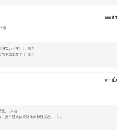
899
严重
己的实力和技巧。
来自
太简单或太难？！
来自
611
质量。
来自
效，提升游戏的视听体验和沉浸感。
来自