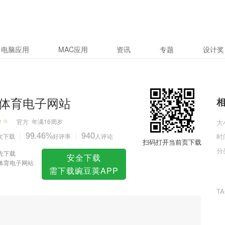
电脑应用
MAC应用
资讯
专题
设计奖
体育电子网站
官方
年满16周岁
大
次下载
99.46%
好评率
940
人评论
时
扫码打开当前页下载
分
先下载
安全下载
体育电子网站
需下载豌豆荚APP
T