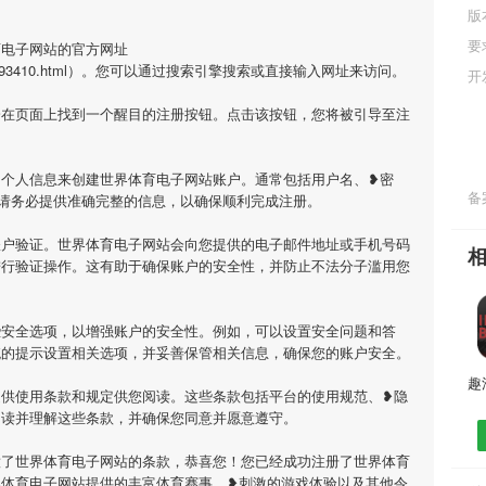
版
要
育电子网站的官方网址
/fanwen/693410.html）。您可以通过搜索引擎搜索或直接输入网址来访问。
开
会在页面上找到一个醒目的注册按钮。点击该按钮，您将被引导至注
的个人信息来创建世界体育电子网站账户。通常包括用户名、❥密
备案
请务必提供准确完整的信息，以确保顺利完成注册。
账户验证。世界体育电子网站会向您提供的电子邮件地址或手机号码
进行验证操作。这有助于确保账户的安全性，并防止不法分子滥用您
些安全选项，以增强账户的安全性。例如，可以设置安全问题和答
统的提示设置相关选项，并妥善保管相关信息，确保您的账户安全。
提供使用条款和规定供您阅读。这些条款包括平台的使用规范、❥隐
阅读并理解这些条款，并确保您同意并愿意遵守。
意了世界体育电子网站的条款，恭喜您！您已经成功注册了世界体育
界体育电子网站提供的丰富体育赛事、❥刺激的游戏体验以及其他令