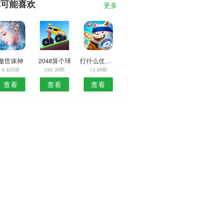
你可能喜欢
更多
傲世诛神
2048算个球
打什么仗手游
6.62GB
290.3MB
13.9MB
查看
查看
查看