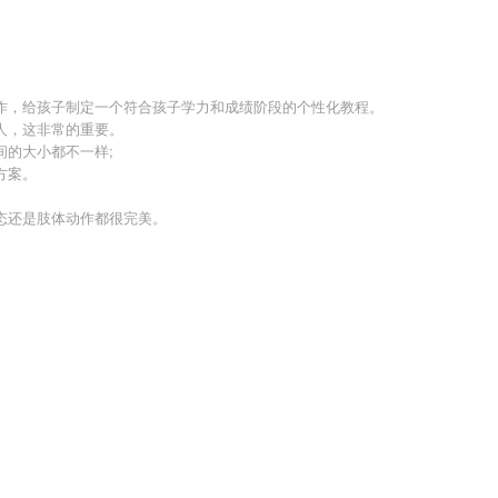
作，给孩子制定一个符合孩子学力和成绩阶段的个性化教程。
人，这非常的重要。
间的大小都不一样;
方案。
态还是肢体动作都很完美。