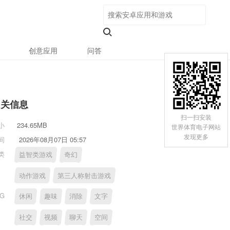
创意应用
问答
相关信息
扫一扫安装
小
234.65MB
世界体育电子网站
发现更多
间
2026年08月07日 05:57
类
益智类游戏
奇幻
动作游戏
第三人称射击游戏
AG
休闲
趣味
消除
文字
社交
视频
聊天
空间