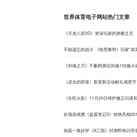
世界体育电子网站热门文章
《天龙八部3D》资深玩家的肺腑之言
不能遗忘的战斗 《暗黑黎明》玩家“菜
《剑魂之刃》不删档测试剑魂135服火
《进击的部落》新宠新活动献礼感恩节
《全民火影》11月20日维护修正闪退
欢瑞游戏携《盗墓笔记S》惊艳亮相20
画面一致好评《X三国》封测即将闪亮