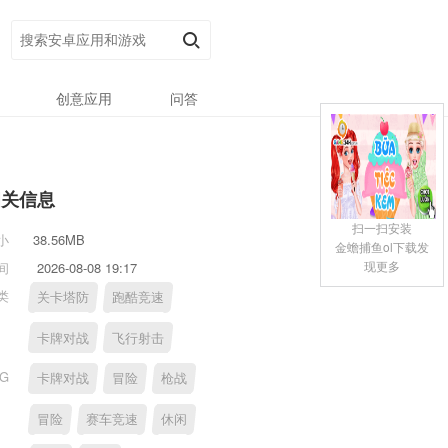
创意应用
问答
相关信息
扫一扫安装
小
38.56MB
金蟾捕鱼ol下载发
现更多
间
2026-08-08 19:17
类
关卡塔防
跑酷竞速
卡牌对战
飞行射击
AG
卡牌对战
冒险
枪战
冒险
赛车竞速
休闲