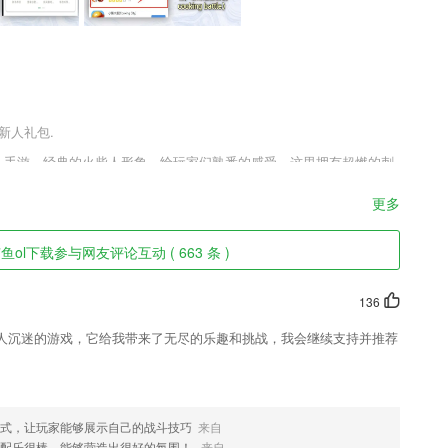
新人礼包.
格斗手游，经典的火柴人形象，给玩家们熟悉的感受，这里拥有超燃的刺
控制火柴人去消灭其他的对手获得胜利，享受着独特的战斗过程，酷爱
更多
ol下载参与网友评论互动 ( 663 条 )
身打造的办公系统!
理等各类支付所需。
136
，不错过1个订单
人沉迷的游戏，它给我带来了无尽的乐趣和挑战，我会继续支持并推荐
微信；
戏，通过不断的招兵买马，快速获得更多的城池，打造史上最好玩的三国
欢迎来下载体验！
模式，让玩家能够展示自己的战斗技巧
来自
随时随地阅读
和配乐很棒，能够营造出很好的氛围！
来自