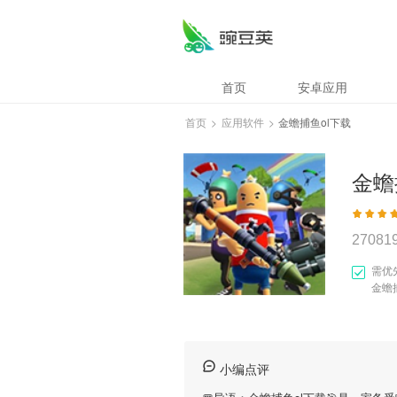
首页
安卓应用
首页
>
应用软件
>
金蟾捕鱼ol下载
金蟾
27081
需优
金蟾
小编点评