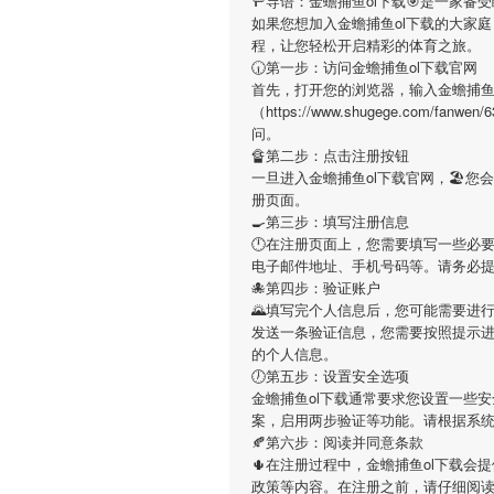
🚥导语：
金蟾捕鱼ol下载
🎯是一家备
如果您想加入
金蟾捕鱼ol下载
的大家庭
程，让您轻松开启精彩的体育之旅。
🕡第一步：访问金蟾捕鱼ol下载官网
首先，打开您的浏览器，输入
金蟾捕鱼
（https://www.shugege.com/
问。
🔏第二步：点击注册按钮
一旦进入
金蟾捕鱼ol下载
官网，🏖您
册页面。
🍳第三步：填写注册信息
🕛在注册页面上，您需要填写一些必
电子邮件地址、手机号码等。请务必
🐙第四步：验证账户
🌄填写完个人信息后，您可能需要进
发送一条验证信息，您需要按照提示
的个人信息。
🕖第五步：设置安全选项
金蟾捕鱼ol下载
通常要求您设置一些安
案，启用两步验证等功能。请根据系
🍂第六步：阅读并同意条款
🌵在注册过程中，
金蟾捕鱼ol下载
会提
政策等内容。在注册之前，请仔细阅