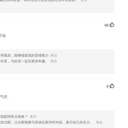
您喜欢这款软件，您可以到应用商店进行打分评论，说出您的使用经历，
99
不如
考和规划，能够锻炼我的思维能力
来自
能丰富，与好友一起玩更加有趣。
来自
5
好气愤
后续剧情有点拖沓？
来自
竞技功能，让玩家能够与其他玩家实时对战，展示自己的实力。
来自