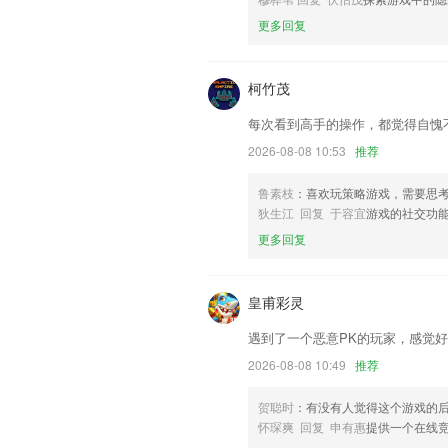
远查查优化
更多回复
修复部分0手机无法直接安装更新
联系我们
以上就是金蟾捕鱼ol下载的介绍，如果
柯竹茂
以帮助我们更好的对产品进行优化修改。
每次看到高手的操作，都觉得自愧
2026-08-08 10:53
推荐
鲁素枝
：喜欢玩策略游戏，需要思
狄生江 回复 于容宜
游戏的社交功
更多回复
皇甫彩灵
遇到了一个恶意PK的玩家，感觉
2026-08-08 10:49
推荐
贺聪时
：有没有人觉得这个游戏的
怀琛爽 回复 申有惠
提供一个在线