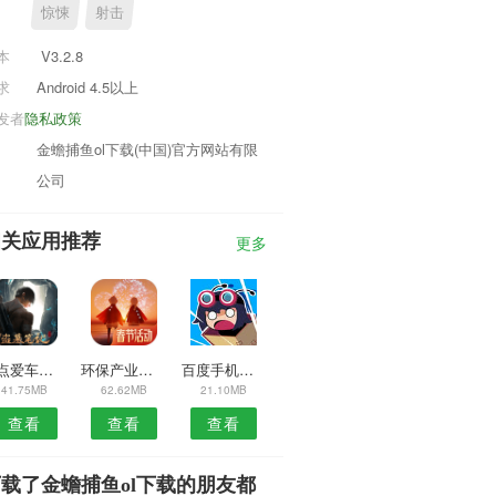
惊悚
射击
本
V3.2.8
求
Android 4.5以上
发者
隐私政策
金蟾捕鱼ol下载(中国)官方网站有限
公司
相关应用推荐
更多
一点爱车安卓版
环保产业网安卓版
百度手机急救箱APP
41.75MB
62.62MB
21.10MB
查看
查看
查看
载了金蟾捕鱼ol下载的朋友都