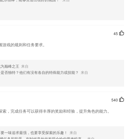
学习训练十分方便。
健康管理、公益助学、防拐防丢等服务，有效地优化了教育资源分配，促
45
格范围、专业方向和母语人士等轻松筛选老师。多年经验的专业教师、市
握游戏的规则和任务要求。
化等领域的专业人士，爱好写作、影视音乐、厨艺、旅行的有趣灵
学习。
频，极速掌握视频。
成为巅峰之王
来自
计是否独特？他们有没有各自的特殊能力或技能？
来自
户提供一个很好的选择，线上的课程内容还是很丰富的；
D图纸交流再无障碍
540
守护时长设置优化;测速功能优化；其他细节优化。
探索，完成任务可以获得丰厚的奖励和经验，提升角色的能力。
不要一味追求最强，也要享受探索的乐趣！
来自
藏任务和彩蛋，有时候意外的发现会给你带来惊喜。
来自