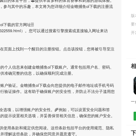
受瞩目的体育平台，🕹提供丰富多样的体育赛事和刺激的游戏体验。
，参与其中的乐趣，本文将为您详细介绍
金蟾捕鱼ol下载
的注册流
版
要
ol下载
的官方网址🗄
fanwen/6322559.html）。您可以通过搜索引擎搜索或直接输入网址来访
开
会在页面上找到一个醒目的注册按钮。点击该按钮，您将被引导至注
要的个人信息来创建
金蟾捕鱼ol下载
账户。通常包括用户名、密码、
提供准确完整的信息，以确保顺利完成注册。
行账户验证。
金蟾捕鱼ol下载
会向您提供的电子邮件地址或手机号码
进行验证操作。这有助于确保账户的安全性，并防止不法分子滥用您
全选项，以增强账户的安全性。🌾例如，可以设置安全问题和答
统的提示设置相关选项，并妥善保管相关信息，确保您的账户安全。
供使用条款和规定供您阅读。这些条款包括平台的使用规范、隐私
下
读并理解这些条款，并确保您同意并愿意遵守。