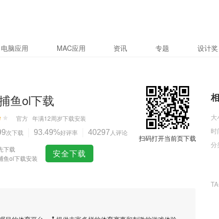
电脑应用
MAC应用
资讯
专题
设计奖
捕鱼ol下载
大
官方
年满12周岁
下载安装
时
99
次下载
93.49%
好评率
40297
人评论
扫码打开当前页下载
分
先下载
安全下载
捕鱼ol下载安装
T