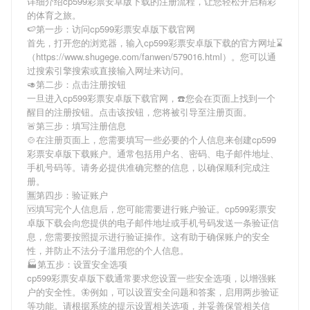
详细介绍
cp599彩票安卓版下载
的注册流程，让您轻松开启精彩
的体育之旅。
🍉第一步：访问cp599彩票安卓版下载官网
首先，打开您的浏览器，输入
cp599彩票安卓版下载
的官方网址⌛️
（https://www.shugege.com/fanwen/579016.html）。您可以通
过搜索引擎搜索或直接输入网址来访问。
🥑第二步：点击注册按钮
一旦进入
cp599彩票安卓版下载
官网，☎️您会在页面上找到一个
醒目的注册按钮。点击该按钮，您将被引导至注册页面。
🚨第三步：填写注册信息
🍲在注册页面上，您需要填写一些必要的个人信息来创建
cp599
彩票安卓版下载
账户。通常包括用户名、密码、电子邮件地址、
手机号码等。请务必提供准确完整的信息，以确保顺利完成注
册。
🈚第四步：验证账户
🆚填写完个人信息后，您可能需要进行账户验证。
cp599彩票安
卓版下载
会向您提供的电子邮件地址或手机号码发送一条验证信
息，您需要按照提示进行验证操作。这有助于确保账户的安全
性，并防止不法分子滥用您的个人信息。
🏭第五步：设置安全选项
cp599彩票安卓版下载
通常要求您设置一些安全选项，以增强账
户的安全性。🦋例如，可以设置安全问题和答案，启用两步验证
等功能。请根据系统的提示设置相关选项，并妥善保管相关信