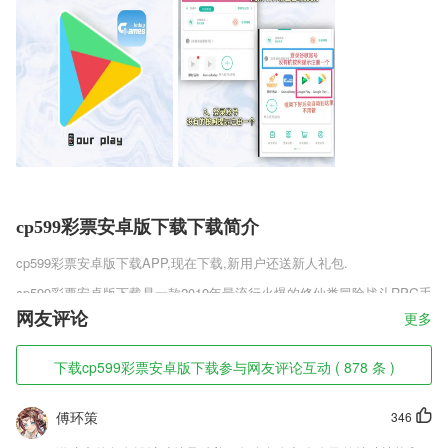
cp599彩票安卓版下载下载简介
cp599彩票安卓版下载
APP,现在下载,新用户还送新人礼包.
cp599彩票安卓版下载是一款2019年最流行火爆的修仙类冒险战斗RPG手
机游戏，先进技术打造高品质的仙侠手游，堪比影视大片的画质，跌宕起
网友评论
更多
伏的剧情故事，给你沉浸式的体验感，侠侣天下官方正版v2.2.5恢弘壮阔
的场景地图，怡然动听的背景音乐，为玩家呈现最具魅力的仙侠世界。
下载cp599彩票安卓版下载参与网友评论互动 ( 878 条 )
cp599彩票安卓版下载软件特色
傅环策
346
1,分类榜单，你爱看的，这里都有，告别书荒不再难。