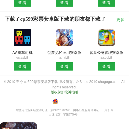
查看
查看
查看
下载了cp599彩票安卓版下载的朋友都下载了
更多
AA拼车司机
菠萝觅轻应用安卓版
智巢公寓管理安卓版
96.82MB
37.7MB
83.29MB
查看
查看
查看
© 2010 至今 cp599彩票安卓版下载 版权所有。© Since 2010 shugege.com. All
rights reserved.
版权保护投诉指引
・
增值电信业务经营许可证：京B2-201797163
网络出版服务许可证：（署）网
出证（京）字第2799号