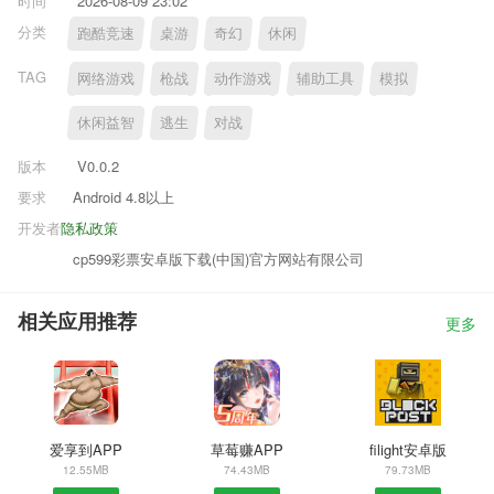
时间
2026-08-09 23:02
分类
跑酷竞速
桌游
奇幻
休闲
TAG
网络游戏
枪战
动作游戏
辅助工具
模拟
休闲益智
逃生
对战
版本
V0.0.2
要求
Android 4.8以上
开发者
隐私政策
cp599彩票安卓版下载(中国)官方网站有限公司
相关应用推荐
更多
爱享到APP
草莓赚APP
filight安卓版
12.55MB
74.43MB
79.73MB