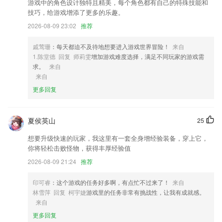
2,完美契合头型、脸型，逼真的色彩让2265用户找到自己的专属；
游戏中的角色设计独特且精美，每个角色都有自己的特殊技能和
技巧，给游戏增添了更多的乐趣。
3,寻找物品：远程协助，直接标注物品位置，方便又快捷；
2026-08-09 23:02
推荐
4,公交云卡：无需解锁，亮屏即刷，快速乘坐公交、地铁
5,运用互联网上的服务，和物联网的技术优势，让人类群众拥有怎智能的
戚莺珊
：每天都迫不及待地想要进入游戏世界冒险！
来自
未来生活；
1.陈堂德 回复 师莉雯
增加游戏难度选择，满足不同玩家的游戏需
求。
来自
6,支持语音对讲和视频通话。
来自
cp599彩票安卓版下载软件优势
更多回复
1.可以通过我们的网站上传您的自有题库，当您在考试宝典中没有找到想
要练习的题库时，进行在线刷题练习，如果题目数量大，使用人数多，可
夏侯英山
25
以联系客服协助导入。
2.自主学习，利用碎片化的时间学习、智能便捷随时随地学通信工程知识
想要升级快速的玩家，我这里有一套全身增经验装备，穿上它，
点！
你将轻松击败怪物，获得丰厚经验值
3.紧扣考试大纲，畅享便利移动学习生活，随时随地轻松练习。
2026-08-09 21:24
推荐
4.课程设置由易到难的学习顺序，从字母、单词、短语再到句子的学习，
印可睿
：这个游戏的任务好多啊，有点忙不过来了！
来自
循序渐进，从而带动口语、语法、听力、阅读等能力的全面提升
林雪萍 回复 柯宇婕
游戏里的任务非常有挑战性，让我有成就感。
5.，背诵完成之后会及时的进行检测，怕你遗忘。
来自
更多回复
6.无论是基础乐理、视唱练耳、作曲理论、声乐教程、编曲混音学习教程