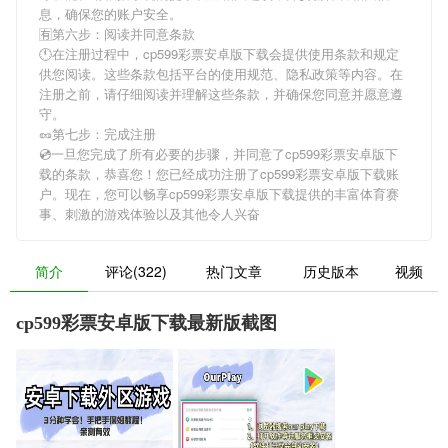
息，确保您的账户安全。
🈶第六步：阅读并同意条款
🕚在注册过程中，
cp599彩票安卓版下载
会提供使用条款和规定
供您阅读。这些条款包括平台的使用规范、隐私政策等内容。在
注册之前，请仔细阅读并理解这些条款，并确保您同意并愿意遵
守。
🥜第七步：完成注册
💿一旦您完成了所有必要的步骤，并同意了
cp599彩票安卓版下
载
的条款，恭喜您！您已经成功注册了cp599彩票安卓版下载账
户。现在，您可以畅享
cp599彩票安卓版下载
提供的丰富体育赛
事、刺激的游戏体验以及其他令人兴奋
简介
评论(322)
热门文章
历史版本
视频
cp599彩票安卓版下载最新版截图