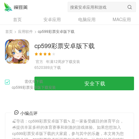
首页
安卓应用
电脑应用
MAC应用
资讯
专题
设计奖
创意应用
首页
>
应用软件
>
cp599彩票安卓版下载
问答
cp599彩票安卓版下载
官方
年满12周岁
下载安装
次下载
6520389
需优先下载
安全下载
cp599彩票安卓版下载安装
小编点评
🍒导语：
cp599彩票安卓版下载
🍡是一家备受瞩目的体育平台，
🥣提供丰富多样的体育赛事和刺激的游戏体验。如果您想加入
cp599彩票安卓版下载
的大家庭，参与其中的乐趣，本文将为您