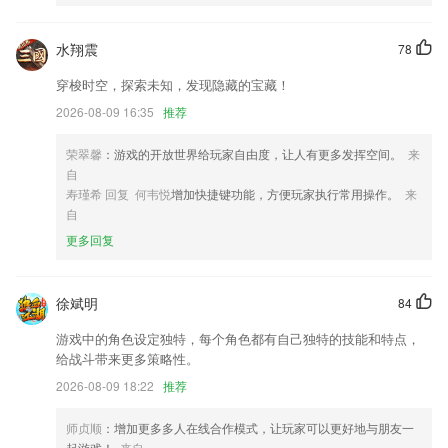
的软件这里都应有尽有。
cp599彩票安卓版下载更新了什么?
水翔震
78
增加购买专家一键致胜服务；
穿梭时空，探索未知，发现隐藏的宝藏！
大幅修复备份和修复失败的bug
2026-08-09 16:35
推荐
系统候选人，秒级推荐，匹配度高达 95%
荣翠馨
：游戏的开放世界给玩家自由度，让人有更多发挥空间。
来
减小安装包大小。
自
单据历史新增小计列查看；
寿瑾希 回复 何韦悦
增加快捷键功能，方便玩家执行常用操作。
来
自
优化了拼接的效果
更多回复
联系我们
以上就是cp599彩票安卓版下载的介绍，如果您喜欢这款软件，您可以到
应用商店进行打分评论，说出您的使用经历，以帮助我们更好的对产品进
徐斌明
84
行优化修改。
游戏中的角色设定独特，每个角色都有自己独特的技能和特点，
给战斗带来更多策略性。
2026-08-09 18:22
推荐
师贞顺
：增加更多多人在线合作模式，让玩家可以更好地与朋友一
起游戏！
来自