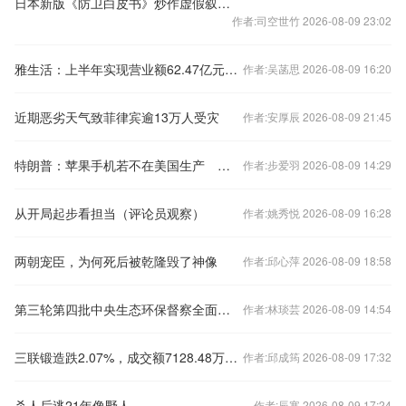
日本新版《防卫白皮书》炒作虚假叙事行“扩军”之实
作者:司空世竹 2026-08-09 23:02
雅生活：上半年实现营业额62.47亿元 同期增长56.1%
作者:吴菡思 2026-08-09 16:20
近期恶劣天气致菲律宾逾13万人受灾
作者:安厚辰 2026-08-09 21:45
特朗普：苹果手机若不在美国生产 应面临25%关税
作者:步爱羽 2026-08-09 14:29
从开局起步看担当（评论员观察）
作者:姚秀悦 2026-08-09 16:28
两朝宠臣，为何死后被乾隆毁了神像
作者:邱心萍 2026-08-09 18:58
第三轮第四批中央生态环保督察全面启动
作者:林琰芸 2026-08-09 14:54
三联锻造跌2.07%，成交额7128.48万元，主力资金净流出257.12万元
作者:邱成筠 2026-08-09 17:32
杀人后逃21年像野人
作者:辰寒 2026-08-09 17:24