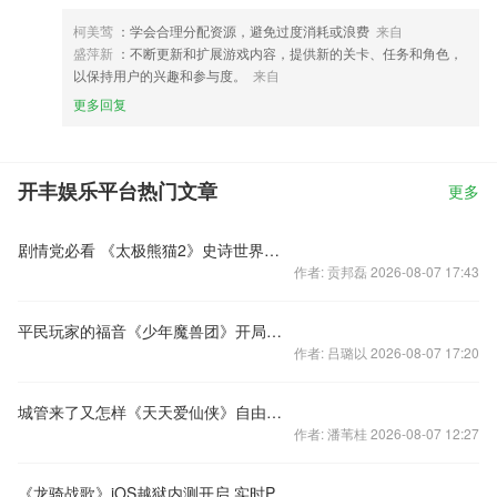
柯美莺
：学会合理分配资源，避免过度消耗或浪费
来自
盛萍新
：不断更新和扩展游戏内容，提供新的关卡、任务和角色，
以保持用户的兴趣和参与度。
来自
更多回复
开丰娱乐平台热门文章
更多
剧情党必看 《太极熊猫2》史诗世界轮回之谜
作者: 贡邦磊 2026-08-07 17:43
平民玩家的福音《少年魔兽团》开局分享
作者: 吕璐以 2026-08-07 17:20
城管来了又怎样《天天爱仙侠》自由交易怕个卵
作者: 潘苇桂 2026-08-07 12:27
《龙骑战歌》iOS越狱内测开启 实时PVP震撼来袭