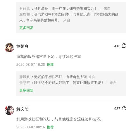
谢冠苑
：稀世装备，唯一存在，拥有荣耀和实力！ ！
来自
左馥和
：参与游戏中的挑战副本，与其他玩家一同挑战强大的敌
人，争夺高级奖励和称号。
来自
更多回复
黄菊爽
416
游戏的服务器容量不足，导致延迟严重
2026-08-07 16:28
推荐
滕晨航
：游戏的平衡性不好，有些角色太强
来自
景慧宏
：哇！这个游戏太好玩了，简直让我欲罢不能！！
来自
更多回复
解文昭
937
利用游戏社区和论坛，与其他玩家交流经验和技巧。
2026-08-07 08:16
推荐