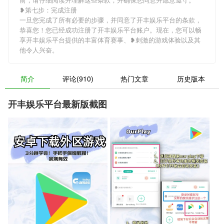
❥第七步：完成注册
一旦您完成了所有必要的步骤，并同意了开丰娱乐平台的条款，
恭喜您！您已经成功注册了开丰娱乐平台账户。现在，您可以畅
享开丰娱乐平台提供的丰富体育赛事、❥刺激的游戏体验以及其
他令人兴奋。
简介
评论(910)
热门文章
历史版本
开丰娱乐平台最新版截图