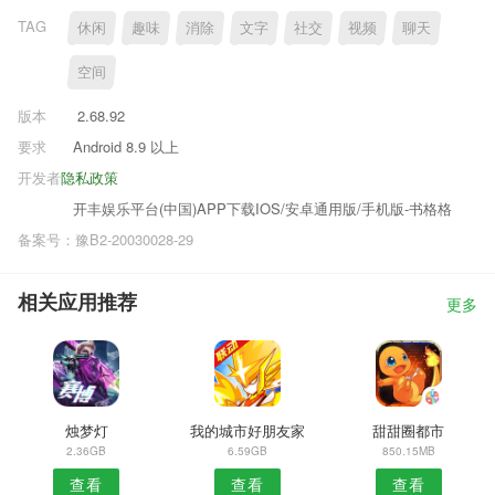
TAG
休闲
趣味
消除
文字
社交
视频
聊天
空间
版本
2.68.92
要求
Android 8.9 以上
开发者
隐私政策
开丰娱乐平台(中国)APP下载IOS/安卓通用版/手机版-书格格
备案号：豫B2-20030028-29
相关应用推荐
更多
烛梦灯
我的城市好朋友家
甜甜圈都市
2.36GB
6.59GB
850.15MB
查看
查看
查看