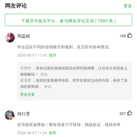
网友评论
更多
下载开丰娱乐平台，参与网友评论互动 ( 7893 条 )
周蕊斌
169
学会适应不同的游戏模式和规则，灵活应对各种情况。
2026-08-07 17:43
推荐
容梦时
：骨灰玩家的游戏画面优化和性能调整，让你在任何设备上
都能畅玩！
来自
夏惠爱
：游戏的更新频率很高，经常有新的活动和内容，保持了游
戏的新鲜感，
来自
更多回复
冉行雪
207
史诗级装备降临！唯有强者方可获得，挑战命运，成就传奇
2026-08-07 11:54
推荐