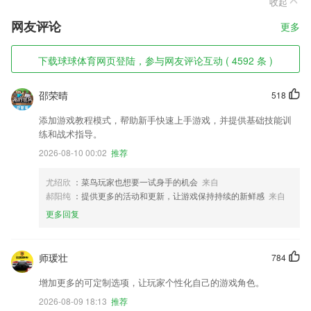
收起
网友评论
更多
下载球球体育网页登陆，参与网友评论互动 ( 4592 条 )
邵荣晴
518
添加游戏教程模式，帮助新手快速上手游戏，并提供基础技能训
练和战术指导。
2026-08-10 00:02
推荐
尤绍欣
：菜鸟玩家也想要一试身手的机会
来自
郝阳纯
：提供更多的活动和更新，让游戏保持持续的新鲜感
来自
更多回复
师瑗壮
784
增加更多的可定制选项，让玩家个性化自己的游戏角色。
2026-08-09 18:13
推荐