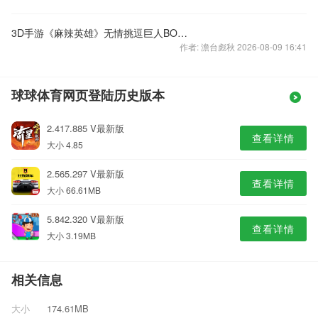
3D手游《麻辣英雄》无情挑逗巨人BOSS视频
作者: 澹台彪秋 2026-08-09 16:41
球球体育网页登陆历史版本
2.417.885 V最新版
查看详情
大小 4.85
2.565.297 V最新版
查看详情
大小 66.61MB
5.842.320 V最新版
查看详情
大小 3.19MB
相关信息
大小
174.61MB