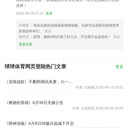
选择！
2026-08-09 21:27
推荐
钟楠翠
：骨灰玩家的游戏画面精致细腻，玩家可以感受到游戏世界
的美妙和奇幻。
来自
施鸣贵
：哎呀，被BOSS打败了好几次，不过我不会放弃的！
来自
更多回复
球球体育网页登陆热门文章
更多
《龙骑战歌》不删档测试来袭，六一签到送代金劵
作者: 仇春娅 2026-08-10 00:02
《燃烧的英雄》6月30日关服公告
作者: 太叔丽莲 2026-08-09 23:24
《萌神演義》6月8日58服兵临城下开启