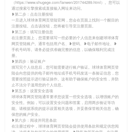
（https://www.shugege.com/fanwen/201744289.html）。您可以
通过搜索引擎搜索或直接输入网址来访问。
❥第二步：点击注册按钮
一旦进入球球体育网页登陆官网，您会在页面上找到一个醒目的
注册按钮。点击该按钮，您将被引导至注册页面。
❥第三步：填写注册信息
在注册页面上，您需要填写一些必要的个人信息来创建球球体育
网页登陆账户。通常包括用户名、❥密码、❥电子邮件地址、❥
手机号码等。请务必提供准确完整的信息，以确保顺利完成注
册。
❥第四步：验证账户
填写完个人信息后，您可能需要进行账户验证。球球体育网页登
陆会向您提供的电子邮件地址或手机号码发送一条验证信息，您
需要按照提示进行验证操作。这有助于确保账户的安全性，并防
止不法分子滥用您的个人信息。
❥第五步：设置安全选项
球球体育网页登陆通常要求您设置一些安全选项，以增强账户的
安全性。例如，可以设置安全问题和答案，启用两步验证等功
能。请根据系统的提示设置相关选项，并妥善保管相关信息，确
保您的账户安全。
❥第六步：阅读并同意条款
在注册过程中，球球体育网页登陆会提供使用条款和规定供您阅
读。这些条款包括平台的使用规范、❥隐私政策等内容。在注册