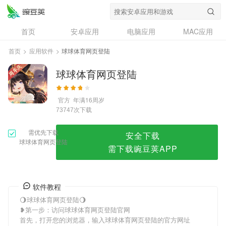
球球体育网页登陆
首页
安卓应用
电脑应用
MAC应用
资讯
专题
设计奖
创意应用
首页
>
应用软件
>
球球体育网页登陆
问答
球球体育网页登陆
官方
年满16周岁
次下载
73747
需优先下载
安全下载
球球体育网页登陆
需下载豌豆荚APP
软件教程
🌖球球体育网页登陆🌖
❥第一步：访问球球体育网页登陆官网
首先，打开您的浏览器，输入球球体育网页登陆的官方网址