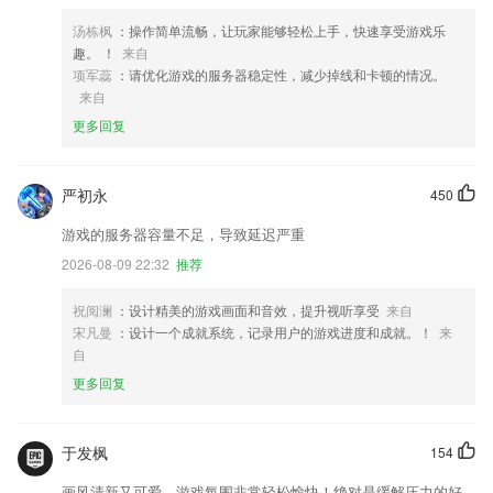
汤栋枫
：操作简单流畅，让玩家能够轻松上手，快速享受游戏乐
趣。 ！
来自
项军蕊
：请优化游戏的服务器稳定性，减少掉线和卡顿的情况。
来自
更多回复
严初永
450
游戏的服务器容量不足，导致延迟严重
2026-08-09 22:32
推荐
祝阅澜
：设计精美的游戏画面和音效，提升视听享受
来自
宋凡曼
：设计一个成就系统，记录用户的游戏进度和成就。！
来
自
更多回复
于发枫
154
画风清新又可爱，游戏氛围非常轻松愉快！绝对是缓解压力的好