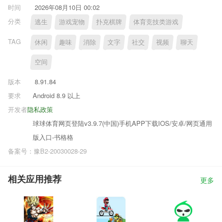
时间
2026年08月10日 00:02
分类
逃生
游戏宠物
扑克棋牌
体育竞技类游戏
TAG
休闲
趣味
消除
文字
社交
视频
聊天
空间
版本
8.91.84
要求
Android 8.9 以上
开发者
隐私政策
球球体育网页登陆v3.9.7(中国)手机APP下载IOS/安卓/网页通用
版入口-书格格
备案号：豫B2-20030028-29
相关应用推荐
更多