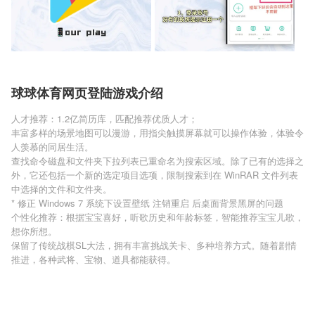
球球体育网页登陆游戏介绍
人才推荐：1.2亿简历库，匹配推荐优质人才；
丰富多样的场景地图可以漫游，用指尖触摸屏幕就可以操作体验，体验令
人羡慕的同居生活。
查找命令磁盘和文件夹下拉列表已重命名为搜索区域。除了已有的选择之
外，它还包括一个新的选定项目选项，限制搜索到在 WinRAR 文件列表
中选择的文件和文件夹。
* 修正 Windows 7 系统下设置壁纸 注销重启 后桌面背景黑屏的问题
个性化推荐：根据宝宝喜好，听歌历史和年龄标签，智能推荐宝宝儿歌，
想你所想。
保留了传统战棋SL大法，拥有丰富挑战关卡、多种培养方式。随着剧情
推进，各种武将、宝物、道具都能获得。