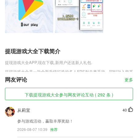
提现游戏大全下载简介
提现游戏大全
APP,现在下载,新用户还送新人礼包.
提现游戏大全是一款全新升级打造的多人FPS射击类手游，同时融入极其
经典枪战射击元素，新增多种不同战斗属性的英雄供你选择，在全新战场
网友评论
更多
之中开启更为精彩刺激的竞技对决。丰富多样的玩法模式供你自由体验，
通过各种热血的激战让自己能不断掌握技巧，搭配上各种强大的枪械，帮
下载提现游戏大全参与网友评论互动 ( 292 条 )
助你能拿下更多竞技对战的胜利。
提现游戏大全软件特色
从莉宜
40
1,通过完善的大数据管理模式，可以让2265用户自己随时来处理不同的需
参与游戏活动，赢取丰厚奖励！
求内容，所有的订单内容都是同步更新非常全面的，所有的需求以及备注
一目了然，管理起来更加高效率。
2026-08-07 10:39
推荐