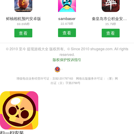
鲜柚相机预约安卓版
sambaser
秦皇岛市公积金安卓版
22.67MB
69.69MB
35.7MB
查看
查看
查看
© 2010 至今 提现游戏大全 版权所有。© Since 2010 shugege.com. All rights
reserved.
版权保护投诉指引
・
增值电信业务经营许可证：京B2-201797163
网络出版服务许可证：（署）网
出证（京）字第2799号
扫一扫安装