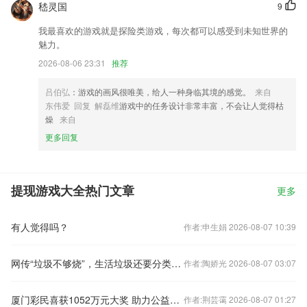
嵇灵国
9
我最喜欢的游戏就是探险类游戏，每次都可以感受到未知世界的
魅力。
2026-08-06 23:31
推荐
吕伯弘
：游戏的画风很唯美，给人一种身临其境的感觉。
来自
东伟爱 回复 解磊维
游戏中的任务设计非常丰富，不会让人觉得枯
燥
来自
更多回复
提现游戏大全热门文章
更多
有人觉得吗？
作者:申生娟 2026-08-07 10:39
网传“垃圾不够烧”，生活垃圾还要分类吗？
作者:陶娇光 2026-08-07 03:07
厦门彩民喜获1052万元大奖 助力公益建设爱心厦门
作者:荆芸霭 2026-08-07 01:27