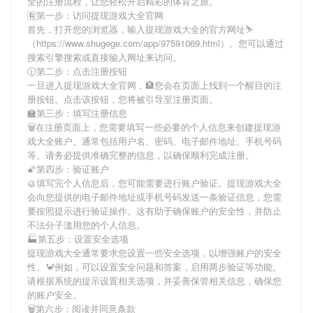
全
的注册流程，让您轻松开启精彩的体育之旅。
🈶第一步：访问提现游戏大全官网
首先，打开您的浏览器，输入
提现游戏大全
的官方网址⛷
（https://www.shugege.com/app/97591069.html）。您可以通过
搜索引擎搜索或直接输入网址来访问。
🕦第二步：点击注册按钮
一旦进入
提现游戏大全
官网，🏦您会在页面上找到一个醒目的注
册按钮。点击该按钮，您将被引导至注册页面。
🏫第三步：填写注册信息
🗑在注册页面上，您需要填写一些必要的个人信息来创建
提现游
戏大全
账户。通常包括用户名、密码、电子邮件地址、手机号码
等。请务必提供准确完整的信息，以确保顺利完成注册。
🌠第四步：验证账户
🥮填写完个人信息后，您可能需要进行账户验证。
提现游戏大全
会向您提供的电子邮件地址或手机号码发送一条验证信息，您需
要按照提示进行验证操作。这有助于确保账户的安全性，并防止
不法分子滥用您的个人信息。
🏭第五步：设置安全选项
提现游戏大全
通常要求您设置一些安全选项，以增强账户的安全
性。🦀例如，可以设置安全问题和答案，启用两步验证等功能。
请根据系统的提示设置相关选项，并妥善保管相关信息，确保您
的账户安全。
🗑第六步：阅读并同意条款