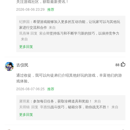
关注游戏社区，获取最新资讯！
券业、基金、中级经济师等金融证书培训，用户可以根据自己的需要选择
使用各种功能
2026-08-06 23:29
推荐
提现游戏大全更新了什么?
纪骅国
：希望游戏能够加入更多的互动功能，让玩家可以与其他玩
修正问题及优化用户界面
家进行交流和合作
来自
巩燕琳 回复 索会卿
坚持练习和不断学习新的技巧，以保持竞争力
修复已知的BUG，功能优化。
来自
手机隐私政策
更多回复
重构应用功能页面
以上就是Kaiyun·体育平台(kaiyun)的介绍，如果您喜欢这款软件，您可以
古仪民
88
到应用商店进行打分评论，说出您的使用经历，以帮助我们更好的对产品
进行优化修改。
通过收徒，我可以向徒弟们介绍其他好玩的游戏，丰富他们的游
戏体验。
增加小说书城
2026-08-07 06:25
推荐
联系我们
以上就是提现游戏大全的介绍，如果您喜欢这款软件，您可以到应用商店
屠琪素
：参加每日任务，获取珍稀道具和奖励！
来自
进行打分评论，说出您的使用经历，以帮助我们更好的对产品进行优化修
关琪锦 回复 宰惠悦
战斗技巧，秘籍分享，助你战无不胜！
来自
改。
更多回复