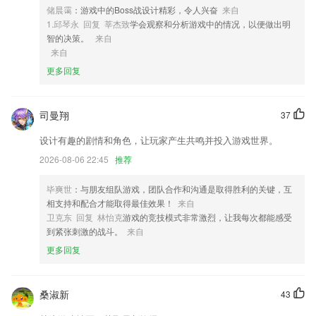
2,随业务交流及时共享,客户相关的业务情况,技术、设计动向
储晨霭
：游戏中的Boss战设计精彩，令人兴奋
来自
3,* 支持相册存储管理，想要的照片随时随地导入导出；
1.邱琴永 回复 莘杰致
学会观察和分析游戏中的情况，以便做出明
智的决策。
来自
4,根据诊所的收费明细进行收费和打印，让客户消费一目了然，客户更满
来自
意；
更多回复
5,平台以移动互联网技术为依托，通过变革传统的组织管理、党内活动、
教育学习模式，探索开放式的党员管理新机制，打破了地域、时空界限的
壁垒，有利于增强基层党组织对党员的吸引力和凝聚力。
司曼翔
37
6,一键取证取得的电子证据可在法律诉讼、法律纠纷、调解仲裁中被可信
设计有趣的剧情和角色，让玩家产生共鸣并投入游戏世界。
采纳，帮助您有效维权。
2026-08-06 22:45
推荐
提现游戏大全软件优势
1.为学生们带来必备的众多科目学习资源，让你尽情搜索查询
毕爽世
：与朋友组队游戏，团队合作和沟通是取得胜利的关键，互
相支持和配合才能取得最佳效果！
来自
2.标准、计划、监测、促进
卫克东 回复 林怡克
游戏的竞技模式非常激烈，让我每次都能感受
3.细分学习阶段，难度螺旋式上升；
到紧张刺激的战斗。
来自
更多回复
4.知识卡功能，多种趣味学习方式，知识卡学习，加深孩子的记忆；
5.并且学以致用去和同学们一起创造新的发展机会，都可以直接进入平台
去学习，便捷掌握。
桑淑新
43
6.软件为用户2265提供多种不同的课程培训，包括但不限于afp、cfp、证