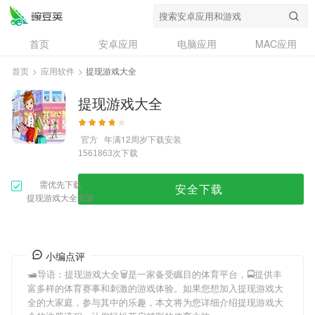
首页
安卓应用
电脑应用
MAC应用
资讯
专题
设计奖
创意应用
首页
>
应用软件
>
提现游戏大全
问答
提现游戏大全
官方
年满12周岁
下载安装
次下载
1561863
需优先下载
安全下载
提现游戏大全安装
小编点评
🛥导语：
提现游戏大全
🗑是一家备受瞩目的体育平台，🚍提供丰
富多样的体育赛事和刺激的游戏体验。如果您想加入
提现游戏大
全
的大家庭，参与其中的乐趣，本文将为您详细介绍
提现游戏大