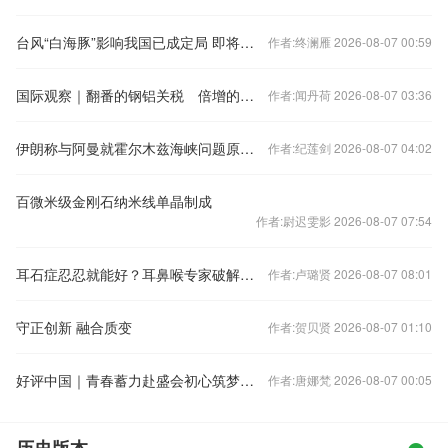
台风“白海豚”影响我国已成定局 即将进入48小时台风警戒线
作者:终澜雁 2026-08-07 00:59
国际观察｜翻番的钢铝关税 倍增的反制和反噬
作者:闻丹荷 2026-08-07 03:36
伊朗称与阿曼就霍尔木兹海峡问题原则上达成协议
作者:纪莲剑 2026-08-07 04:02
百微米级金刚石纳米线单晶制成
作者:尉迟雯影 2026-08-07 07:54
耳石症忍忍就能好？耳鼻喉专家破解耳石症八大谣言
作者:卢璐贤 2026-08-07 08:01
守正创新 融合质变
作者:贺贝贤 2026-08-07 01:10
好评中国｜青春蓄力赴盛会初心筑梦启新程
作者:唐娜梵 2026-08-07 00:05