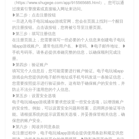
（https://www.shugege.com/app/915565685.html）。您可以通
过搜索引擎搜索或直接输入网址来访问。
❥第二步：点击注册按钮
一旦进入电子电玩城app游戏官网，您会在页面上找到一个醒目
的注册按钮。点击该按钮，您将被引导至注册页面。
❥第三步：填写注册信息
在注册页面上，您需要填写一些必要的个人信息来创建电子电玩
城app游戏账户。通常包括用户名、❥密码、❥电子邮件地址、❥
手机号码等。请务必提供准确完整的信息，以确保顺利完成注
册。
❥第四步：验证账户
填写完个人信息后，您可能需要进行账户验证。电子电玩城app
游戏会向您提供的电子邮件地址或手机号码发送一条验证信息，
您需要按照提示进行验证操作。这有助于确保账户的安全性，并
防止不法分子滥用您的个人信息。
❥第五步：设置安全选项
电子电玩城app游戏通常要求您设置一些安全选项，以增强账户
的安全性。例如，可以设置安全问题和答案，启用两步验证等功
能。请根据系统的提示设置相关选项，并妥善保管相关信息，确
保您的账户安全。
❥第六步：阅读并同意条款
在注册过程中，电子电玩城app游戏会提供使用条款和规定供您
阅读。这些条款包括平台的使用规范、❥隐私政策等内容。在注