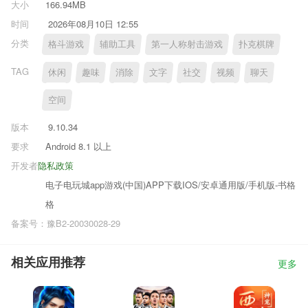
大小
166.94MB
时间
2026年08月10日 12:55
分类
格斗游戏
辅助工具
第一人称射击游戏
扑克棋牌
TAG
休闲
趣味
消除
文字
社交
视频
聊天
空间
版本
9.10.34
要求
Android 8.1 以上
开发者
隐私政策
电子电玩城app游戏(中国)APP下载IOS/安卓通用版/手机版-书格
格
备案号：豫B2-20030028-29
相关应用推荐
更多