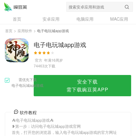
电子电玩城app游戏
首页
安卓应用
电脑应用
MAC应用
资讯
专题
设计奖
创意应用
首页
>
应用软件
>
电子电玩城app游戏
问答
电子电玩城app游戏
官方
年满16周岁
次下载
74463
需优先下载
安全下载
电子电玩城app游戏
需下载豌豆荚APP
软件教程
⛺️电子电玩城app游戏⛺️
❥第一步：访问电子电玩城app游戏官网
首先，打开您的浏览器，输入电子电玩城app游戏的官方网址