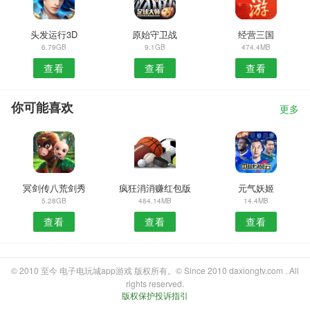
头发运行3D
原始守卫战
经营三国
6.79GB
9.1GB
474.4MB
查看
查看
查看
你可能喜欢
更多
冥剑传八荒剑秀
疯狂消消赚红包版
元气妖姬
5.28GB
484.14MB
14.4MB
查看
查看
查看
© 2010 至今 电子电玩城app游戏 版权所有。© Since 2010 daxiongtv.com . All
rights reserved.
版权保护投诉指引