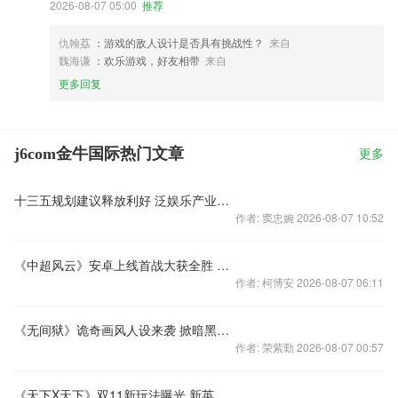
2026-08-07 05:00
推荐
仇翰荔
：游戏的敌人设计是否具有挑战性？
来自
魏海谦
：欢乐游戏，好友相带
来自
更多回复
j6com金牛国际热门文章
更多
十三五规划建议释放利好 泛娱乐产业蕴含巨大动能
作者: 窦忠婉 2026-08-07 10:52
《中超风云》安卓上线首战大获全胜 为恒大亚冠助威！
作者: 柯博安 2026-08-07 06:11
《无间狱》诡奇画风人设来袭 掀暗黑武侠狂潮
作者: 荣紫勤 2026-08-07 00:57
《天下X天下》双11新玩法曝光 新英雄王子剑圣登场