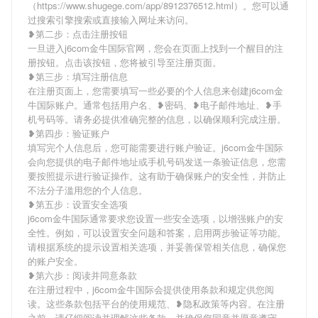
（https://www.shugege.com/app/8912376512.html）。您可以通
过搜索引擎搜索或直接输入网址来访问。
❥第二步：点击注册按钮
一旦进入j6com金牛国际官网，您会在页面上找到一个醒目的注
册按钮。点击该按钮，您将被引导至注册页面。
❥第三步：填写注册信息
在注册页面上，您需要填写一些必要的个人信息来创建j6com金
牛国际账户。通常包括用户名、❥密码、❥电子邮件地址、❥手
机号码等。请务必提供准确完整的信息，以确保顺利完成注册。
❥第四步：验证账户
填写完个人信息后，您可能需要进行账户验证。j6com金牛国际
会向您提供的电子邮件地址或手机号码发送一条验证信息，您需
要按照提示进行验证操作。这有助于确保账户的安全性，并防止
不法分子滥用您的个人信息。
❥第五步：设置安全选项
j6com金牛国际通常要求您设置一些安全选项，以增强账户的安
全性。例如，可以设置安全问题和答案，启用两步验证等功能。
请根据系统的提示设置相关选项，并妥善保管相关信息，确保您
的账户安全。
❥第六步：阅读并同意条款
在注册过程中，j6com金牛国际会提供使用条款和规定供您阅
读。这些条款包括平台的使用规范、❥隐私政策等内容。在注册
之前，请仔细阅读并理解这些条款，并确保您同意并愿意遵守。