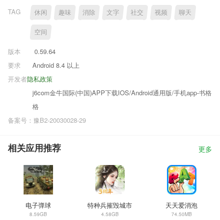
TAG
休闲
趣味
消除
文字
社交
视频
聊天
空间
版本
0.59.64
要求
Android 8.4 以上
开发者
隐私政策
j6com金牛国际(中国)APP下载IOS/Android通用版/手机app-书格
格
备案号：豫B2-20030028-29
相关应用推荐
更多
电子弹球
特种兵摧毁城市
天天爱消泡
8.59GB
4.58GB
74.50MB