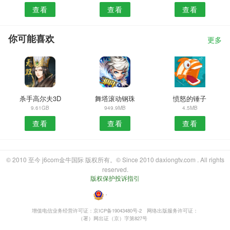
查看
查看
查看
你可能喜欢
更多
杀手高尔夫3D
舞塔滚动钢珠
愤怒的锤子
9.61GB
949.9MB
4.5MB
查看
查看
查看
© 2010 至今 j6com金牛国际 版权所有。© Since 2010 daxiongtv.com . All rights
reserved.
版权保护投诉指引
・
增值电信业务经营许可证：京ICP备19043480号-2
网络出版服务许可证：
（署）网出证（京）字第827号