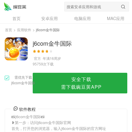
j6com金牛国际
首页
安卓应用
电脑应用
MAC应用
资讯
专题
设计奖
创意应用
首页
>
应用软件
>
j6com金牛国际
问答
j6com金牛国际
官方
年满16周岁
次下载
95759
需优先下载
安全下载
j6com金牛国际
需下载豌豆荚APP
软件教程
📸j6com金牛国际📸
❥第一步：访问j6com金牛国际官网
首先，打开您的浏览器，输入j6com金牛国际的官方网址