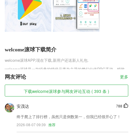
welcome滚球下载简介
welcome滚球
APP,现在下载,新用户还送新人礼包.
welcome滚球是一款经典的情缘元素为主题的梦幻仙侠RPG手游，精致
的游戏画面，为玩家呈现出一个梦幻仙灵的仙魔战场，结合各种有趣的修
网友评论
更多
仙对战玩法，提升的玩家在对战时的快感，妖精仙魔录公测版每个仙侠职
业角色都是由知名画家精心刻画，劲爆热血的时尚服饰，自由的进行装
下载welcome滚球参与网友评论互动 ( 393 条 )
扮，打造时尚外观。
welcome滚球软件特色
安茂达
788
1,资金投入的对象直接瞄准了用户本身。
终于爬上了排行榜，虽然只是倒数第一，但我已经很开心了！
2,在这里买一些你需要的农产品非常方便。城镇居民买一些农产品是不是
2026-08-07 09:39
推荐
觉得很难？