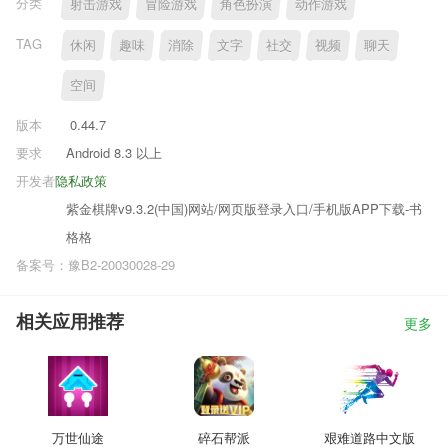
分类
射击游戏
冒险游戏
角色扮演
动作游戏
TAG
休闲
趣味
消除
文字
社交
视频
聊天
空间
版本
0.44.7
要求
Android 8.3 以上
开发者
隐私政策
紫金棋牌v9.3.2(中国)网站/网页版登录入口/手机版APP下载-书
格格
备案号：豫B2-20030028-29
相关应用推荐
更多
万世仙途
碎石帮派
艰难道路中文版