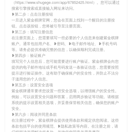
（https://www.shugege.com/app/67852425.html）。您可以通过
搜索引擎搜索或直接输入网址来访问。
❥第二步：点击注册按钮
一旦进入紫金棋牌官网，您会在页面上找到一个醒目的注册按
钮。点击该按钮，您将被引导至注册页面。
❥第三步：填写注册信息
在注册页面上，您需要填写一些必要的个人信息来创建紫金棋牌
账户。通常包括用户名、❥密码、❥电子邮件地址、❥手机号码
等。请务必提供准确完整的信息，以确保顺利完成注册。
❥第四步：验证账户
填写完个人信息后，您可能需要进行账户验证。紫金棋牌会向您
提供的电子邮件地址或手机号码发送一条验证信息，您需要按照
提示进行验证操作。这有助于确保账户的安全性，并防止不法分
子滥用您的个人信息。
❥第五步：设置安全选项
紫金棋牌通常要求您设置一些安全选项，以增强账户的安全性。
例如，可以设置安全问题和答案，启用两步验证等功能。请根据
系统的提示设置相关选项，并妥善保管相关信息，确保您的账户
安全。
❥第六步：阅读并同意条款
在注册过程中，紫金棋牌会提供使用条款和规定供您阅读。这些
条款包括平台的使用规范、❥隐私政策等内容。在注册之前，请
仔细阅读并理解这些条款，并确保您同意并愿意遵守。