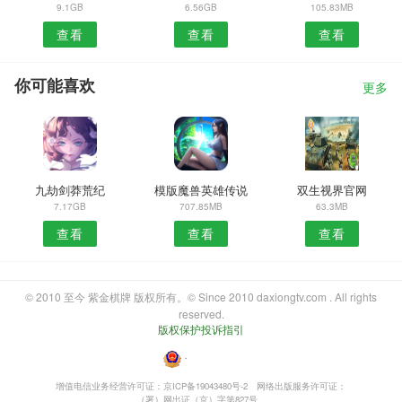
9.1GB
6.56GB
105.83MB
查看
查看
查看
你可能喜欢
更多
九劫剑莽荒纪
模版魔兽英雄传说
双生视界官网
7.17GB
707.85MB
63.3MB
查看
查看
查看
© 2010 至今 紫金棋牌 版权所有。© Since 2010 daxiongtv.com . All rights
reserved.
版权保护投诉指引
・
增值电信业务经营许可证：京ICP备19043480号-2
网络出版服务许可证：
（署）网出证（京）字第827号