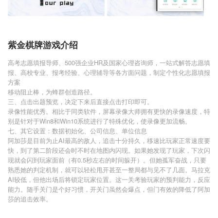
紫金棋牌游戏介绍
高考志愿填报导师、500强企业HR及国家心理咨询师，一站式解答志愿填
报、高校专业、报考经验、心理辅导等各方面问题，制定个性化志愿填报
方案
移动阻止棒，为蜂群创造路径。
三、点击出题预览，决定下来后直接点击打印即可。
录像性能优秀。相比于同类软件，屏幕录像大师拥有更快的录像速度，特
别是针对于Win8和Win10系统进行了特殊优化，使录像更加流畅。
七、其它设置：数据初始化、公司信息、单位信息
阿加莎是目前为止AI最高的敌人，追击十分持久，移速比玩家正常速度要
快，到了第二阶段还会时不时在地图内闪现。如果她发现了玩家，下次闪
现就会闪到玩家面前（有0.5秒左右的时间躲开）。但她孤军奋战，只要
熟悉她的判定机制，就可以轻松甩开甚至一整局都与见不了几面。马拉克
AI较低，但他出场后将锁定玩家位置。这一关考验玩家的预判能力，反应
能力。随手关门是个好习惯，开关门虽然会爆点，但门有效的降低了阿加
莎的追击效率。