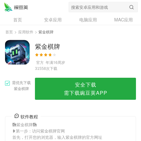
紫金棋牌
首页
安卓应用
电脑应用
MAC应用
资讯
专题
设计奖
创意应用
首页
>
应用软件
>
紫金棋牌
问答
紫金棋牌
官方
年满16周岁
次下载
31558
需优先下载
安全下载
紫金棋牌
需下载豌豆荚APP
软件教程
🎑紫金棋牌🎑
❥第一步：访问紫金棋牌官网
首先，打开您的浏览器，输入紫金棋牌的官方网址