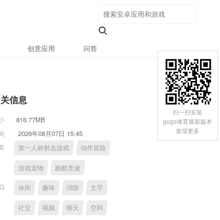
创意应用
问答
相关信息
扫一扫安装
小
816.77MB
gogo体育最新版本
发现更多
间
2026年08月07日 15:45
类
第一人称射击游戏
动作冒险
游戏宠物
跑酷竞速
AG
休闲
趣味
消除
文字
社交
视频
聊天
空间