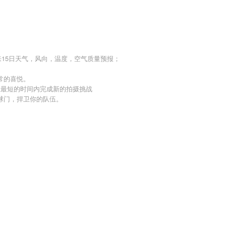
来15日天气，风向，温度，空气质量预报；
常的喜悦。
在最短的时间内完成新的拍摄挑战
球门，捍卫你的队伍。