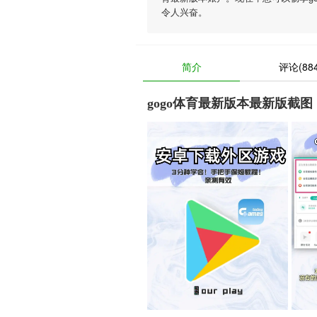
令人兴奋。
简介
评论(884
gogo体育最新版本最新版截图