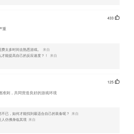
433
严重
花费太多时间去熟悉游戏。
来自
么才能提高自己的反应速度？！
来自
125
德准则，共同营造良好的游戏环境
结不已，如何才能找到最适合自己的装备呢？
来自
让人仿佛身临其境
来自