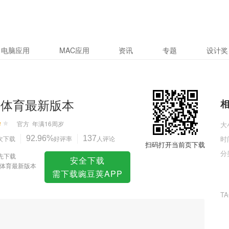
电脑应用
MAC应用
资讯
专题
设计奖
go体育最新版本
官方
年满16周岁
大
次下载
92.96%
好评率
137
人评论
时
扫码打开当前页下载
分
先下载
安全下载
go体育最新版本
需下载豌豆荚APP
T