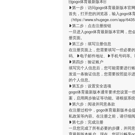
🗄gogo体育最新版本🗄
❥第一步：访问gogo体育最新版本官
首先，打开您的浏览器，输入gogo体
（https://www.shugege.com
❥第二步：点击注册按钮
一旦进入gogo体育最新版本官网，
册页面。
❥第三步：填写注册信息
在注册页面上，您需要填写一些必要的
码、❥电子邮件地址、❥手机号码等。
❥第四步：验证账户
填写完个人信息后，您可能需要进行账
发送一条验证信息，您需要按照提示
的个人信息。
❥第五步：设置安全选项
gogo体育最新版本通常要求您设置
案，启用两步验证等功能。请根据系
❥第六步：阅读并同意条款
在注册过程中，gogo体育最新版本
私政策等内容。在注册之前，请仔细
❥第七步：完成注册
一旦您完成了所有必要的步骤，并同意了
育最新版本账户。现在，您可以畅享g