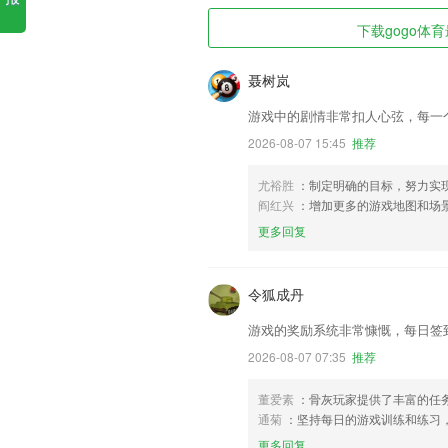
下载gogo体育
聂树岚
游戏中的剧情非常扣人心弦，每一
2026-08-07 15:45
推荐
尤裕胜
：制定明确的目标，努力实
阎红兴
：增加更多的游戏地图和场
更多回复
令狐成丹
游戏的奖励系统非常慷慨，每日签
2026-08-07 07:35
推荐
董爱素
：骨灰玩家提供了丰富的任务
通菊
：坚持每日的游戏训练和练习
更多回复