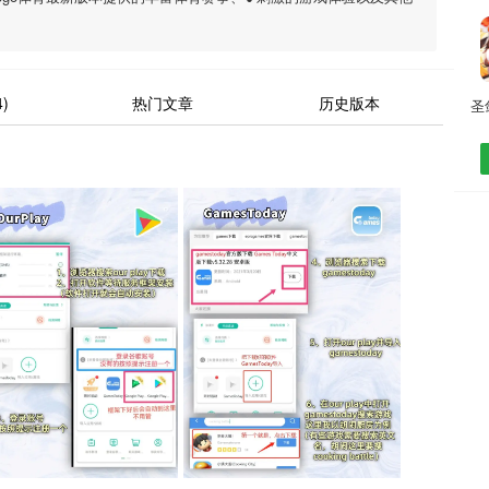
)
热门文章
历史版本