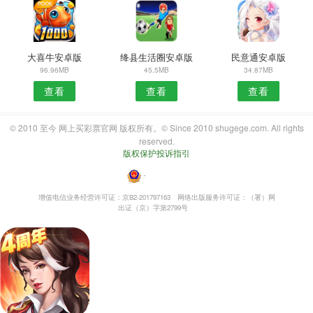
大喜牛安卓版
绛县生活圈安卓版
民意通安卓版
96.96MB
45.5MB
34.87MB
查看
查看
查看
© 2010 至今 网上买彩票官网 版权所有。© Since 2010 shugege.com. All rights
reserved.
版权保护投诉指引
・
增值电信业务经营许可证：京B2-201797163
网络出版服务许可证：（署）网
出证（京）字第2799号