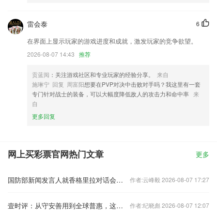
雷会泰
6
在界面上显示玩家的游戏进度和成就，激发玩家的竞争欲望。
2026-08-07 14:43
推荐
贡蓝阅
：关注游戏社区和专业玩家的经验分享。
来自
施琳宁 回复 周富阳
想要在PVP对决中击败对手吗？我这里有一套
专门针对战士的装备，可以大幅度降低敌人的攻击力和命中率
来
自
更多回复
网上买彩票官网热门文章
更多
国防部新闻发言人就香格里拉对话会期间美方涉华消极言论答记者问
作者:云峰毅 2026-08-07 17:27
壹时评：从守安善用到全球普惠，这是中国AI的“操作系统”
作者:纪晓彪 2026-08-07 12:07