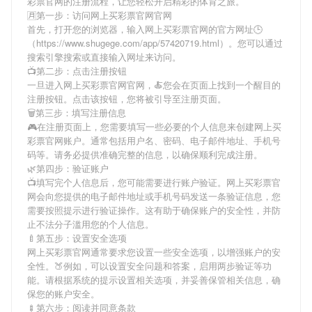
彩票官网
的注册流程，让您轻松开启精彩的体育之旅。
🈷第一步：访问网上买彩票官网官网
首先，打开您的浏览器，输入
网上买彩票官网
的官方网址🕒
（https://www.shugege.com/app/57420719.html）。您可以通过
搜索引擎搜索或直接输入网址来访问。
📺第二步：点击注册按钮
一旦进入
网上买彩票官网
官网，🍝您会在页面上找到一个醒目的
注册按钮。点击该按钮，您将被引导至注册页面。
🗑第三步：填写注册信息
🎮在注册页面上，您需要填写一些必要的个人信息来创建
网上买
彩票官网
账户。通常包括用户名、密码、电子邮件地址、手机号
码等。请务必提供准确完整的信息，以确保顺利完成注册。
🌿第四步：验证账户
📺填写完个人信息后，您可能需要进行账户验证。
网上买彩票官
网
会向您提供的电子邮件地址或手机号码发送一条验证信息，您
需要按照提示进行验证操作。这有助于确保账户的安全性，并防
止不法分子滥用您的个人信息。
🍼第五步：设置安全选项
网上买彩票官网
通常要求您设置一些安全选项，以增强账户的安
全性。🍑例如，可以设置安全问题和答案，启用两步验证等功
能。请根据系统的提示设置相关选项，并妥善保管相关信息，确
保您的账户安全。
🍢第六步：阅读并同意条款