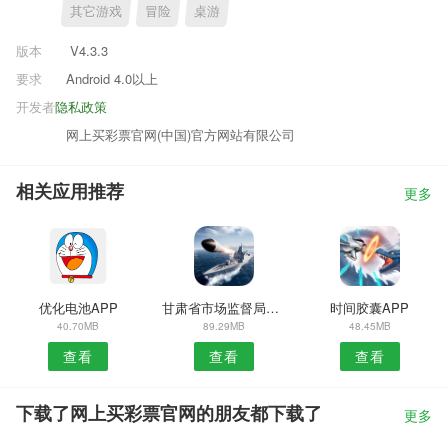
其它游戏
冒险
桌游
版本
V4.3.3
要求
Android 4.0以上
开发者
隐私政策
网上买彩票官网(中国)官方网站有限公司
相关应用推荐
更多
优化电池APP
甘肃省市场监督局安卓版
时间胶囊APP
40.70MB
89.29MB
48.45MB
查看
查看
查看
下载了网上买彩票官网的朋友都下载了
更多