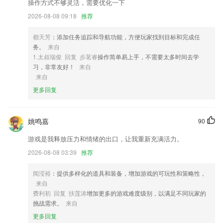
操作方式不够灵活，需要优化一下
台里面找到自己喜欢的朋友。
2026-08-08 09:18
推荐
2,【实用】肾病实用智能计算器：残余肾功能计算器、肌酐清除率计算
器、肾小球滤过率计算器
都天芳
：添加任务追踪和导航功能，方便玩家找到目标和完成任
3,短信锁是一款用于保护您个人短信的轻量级软件。
务。
来自
1.太叔瑞俊 回复 步茗睿
操作简单易上手，不需要太多时间去学
4,提供乘车发票：平台对每位乘客出行的记录通过大数据保存在服务器，
习，非常友好！
来自
2265乘客随时需要发票随时开。
来自
5,精选测试题+错题收藏与学习+历次测试成绩曲线图，可以给孩子真正
更多回复
轻松、有效、针对性的辅导训练，提高数学能力；
6,互动视频
姚鸣嘉
90
天天娱乐app下载安装2020软件优势
游戏是我释放压力和情绪的出口，让我重新充满活力。
1.【3】支持收藏功能，一键收藏书本答案和考试试卷；
2026-08-08 03:39
推荐
2.：多种信息安全保障 放心发布孩子信息。
3.可以设置自动浏览和自动发音，边听边学且操作简单方便，可以让您在
闻滢裕
：提供多样化的道具和装备，增加游戏的可玩性和策略性，
学习的过程中事半功倍
来自
费利初 回复 扶莲涛
增加更多的游戏难度级别，以满足不同玩家的
4.专注于互联网时代的学车新体验
挑战需求。
来自
5.学生可在我的课表中查看自己所在班级的课表
更多回复