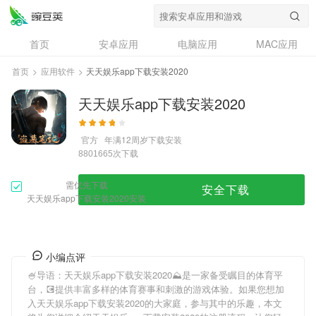
首页
安卓应用
电脑应用
MAC应用
资讯
专题
设计奖
创意应用
首页
>
应用软件
>
天天娱乐app下载安装2020
问答
天天娱乐app下载安装2020
官方
年满12周岁
下载安装
次下载
8801665
需优先下载
安全下载
天天娱乐app下载安装2020安装
小编点评
🍧导语：
天天娱乐app下载安装2020
⛰是一家备受瞩目的体育平
台，💽提供丰富多样的体育赛事和刺激的游戏体验。如果您想加
入
天天娱乐app下载安装2020
的大家庭，参与其中的乐趣，本文