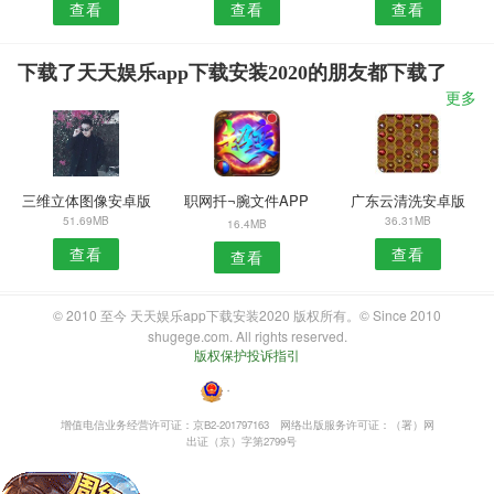
查看
查看
查看
下载了天天娱乐app下载安装2020的朋友都下载了
更多
三维立体图像安卓版
职网扦¬腕文件APP
广东云清洗安卓版
51.69MB
36.31MB
16.4MB
查看
查看
查看
© 2010 至今 天天娱乐app下载安装2020 版权所有。© Since 2010
shugege.com. All rights reserved.
版权保护投诉指引
・
增值电信业务经营许可证：京B2-201797163
网络出版服务许可证：（署）网
出证（京）字第2799号