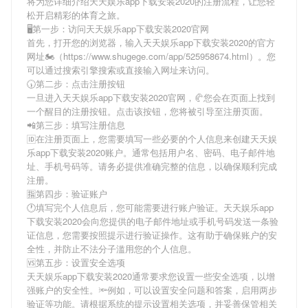
将为您详细介绍
天天娱乐app下载安装2020
的注册流程，让您轻
松开启精彩的体育之旅。
🖥第一步：访问天天娱乐app下载安装2020官网
首先，打开您的浏览器，输入
天天娱乐app下载安装2020
的官方
网址🏍（https://www.shugege.com/app/525958674.html）。您
可以通过搜索引擎搜索或直接输入网址来访问。
🕠第二步：点击注册按钮
一旦进入
天天娱乐app下载安装2020
官网，🥐您会在页面上找到
一个醒目的注册按钮。点击该按钮，您将被引导至注册页面。
📲第三步：填写注册信息
🆔在注册页面上，您需要填写一些必要的个人信息来创建
天天娱
乐app下载安装2020
账户。通常包括用户名、密码、电子邮件地
址、手机号码等。请务必提供准确完整的信息，以确保顺利完成
注册。
🈯第四步：验证账户
🕐填写完个人信息后，您可能需要进行账户验证。
天天娱乐app
下载安装2020
会向您提供的电子邮件地址或手机号码发送一条验
证信息，您需要按照提示进行验证操作。这有助于确保账户的安
全性，并防止不法分子滥用您的个人信息。
🆚第五步：设置安全选项
天天娱乐app下载安装2020
通常要求您设置一些安全选项，以增
强账户的安全性。🔦例如，可以设置安全问题和答案，启用两步
验证等功能。请根据系统的提示设置相关选项，并妥善保管相关