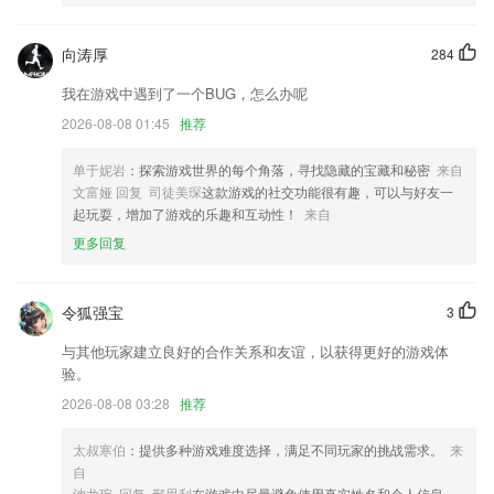
6.对文本信息提取、归纳、推理等的了解操练，进步了解能力。
天天娱乐app下载安装2020更新了什么?
向涛厚
284
提升系统体验；
我在游戏中遇到了一个BUG，怎么办呢
美化首页展示效果；
2026-08-08 01:45
推荐
优化动态评论功能
单于妮岩
：探索游戏世界的每个角落，寻找隐藏的宝藏和秘密
来自
事件群聊页面附近视频点播支持关闭操作；
文富娅 回复 司徒美琛
这款游戏的社交功能很有趣，可以与好友一
悄悄更新了一个小bug
起玩耍，增加了游戏的乐趣和互动性！
来自
更多回复
增加整体转零散类型订单，支持批量更改置换状态
联系我们
以上就是天天娱乐app下载安装2020的介绍，如果您喜欢这款软件，您可
令狐强宝
3
以到应用商店进行打分评论，说出您的使用经历，以帮助我们更好的对产
品进行优化修改。
与其他玩家建立良好的合作关系和友谊，以获得更好的游戏体
验。
2026-08-08 03:28
推荐
太叔寒伯
：提供多种游戏难度选择，满足不同玩家的挑战需求。
来
自
池龙琬 回复 邢思利
在游戏中尽量避免使用真实姓名和个人信息，