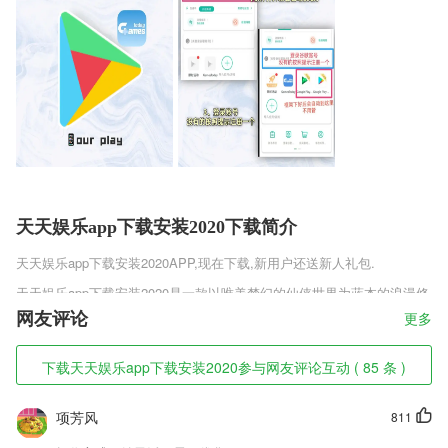
天天娱乐app下载安装2020下载简介
天天娱乐app下载安装2020
APP,现在下载,新用户还送新人礼包.
天天娱乐app下载安装2020是一款以唯美梦幻的仙侠世界为蓝本的浪漫修
仙RPG手游，拥有超清细腻的游戏画质，所有的职业角色刻画的精细，
网友评论
更多
全新的仙侠故事情节，给你不一样的修仙体验，庞大无缝的世界地图，自
由的探索，获得许多稀有的物资材料，对仙剑奇侠录最新版v3.5.1这款游
下载天天娱乐app下载安装2020参与网友评论互动 ( 85 条 )
戏感兴趣的玩家赶紧来趣趣手游网下载体验吧。
天天娱乐app下载安装2020软件特色
项芳风
811
1,同城交友功能，罗山的百姓也可以上传自己的照片，进行到同城交友平