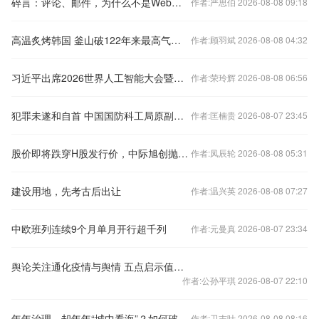
碎言：评论、邮件，为什么不是Webmention？
作者:严思伯 2026-08-08 09:18
高温炙烤韩国 釜山破122年来最高气温纪录
作者:顾羽斌 2026-08-08 04:32
习近平出席2026世界人工智能大会暨人工智能全球治理高级别会议开幕式并发表主旨讲话
作者:荣玲辉 2026-08-08 06:56
犯罪未遂和自首 中国国防科工局原副局长张建华一审判10年
作者:匡楠贵 2026-08-07 23:45
股价即将跌穿H股发行价，中际旭创抛出大额回购计划
作者:凤辰轮 2026-08-08 05:31
建设用地，先考古后出让
作者:温兴英 2026-08-08 07:27
中欧班列连续9个月单月开行超千列
作者:元曼真 2026-08-07 23:34
舆论关注通化疫情与舆情 五点启示值得借鉴
作者:公孙平琪 2026-08-07 22:10
年年治理，却年年“城中看海”？如何破解逢雨必涝困局
作者:卫志叶 2026-08-08 08:16