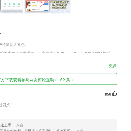
介
用户还送新人礼包.
小说改编而来的仙侠类手游。玩家在此可以体会到作为小说主角的爽快感。
来，让玩家能够亲身体会到小说中的美景。并且，优秀的剧情故事，丰
戏的真实。
更多
色
t官方下载安装参与网友评论互动 ( 162 条 )
能管理方案，而且还能找到适合自己的方案。
符），图案，或手势
856
案。
过困扰！
5患者可以与自己的医生建立联系，便于长期咨询、诊后随访、诊中关怀、
验。
快速上手，
来自
老司机能够给我一些游戏攻略和建议？感激不尽！
来自