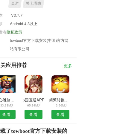
桌游
关卡塔防
本
V3.7.7
求
Android 4.8以上
发者
隐私政策
towboot官方下载安装(中国)官方网
站有限公司
相关应用推荐
更多
匠心维修安卓版
6园区通APP
简繁转换大师安卓版
33.33MB
65.34MB
13.96MB
查看
查看
查看
载了towboot官方下载安装的