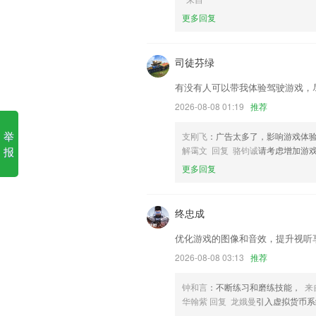
6,价更低:直接对接鞋服百货厂家一手货源
更多回复
555彩票游戏下载软件优势
1.】独家五维一体逻辑词群记忆法，告别
司徒芬绿
2.丰富的英语课件归类清晰，易办理的学
有没有人可以带我体验驾驶游戏，
3.汉语水平重复测试，全面跟踪用户汉语
2026-08-08 01:19
推荐
4.在这个里面随时开启考试，可以根据条
举
支刚飞
：广告太多了，影响游戏体
5.·为学习者们提供了专属辅导，同时良
报
解霭文 回复 骆钧诚
请考虑增加游
6.·符合藏文操作习惯
更多回复
555彩票游戏下载更新了什么?
(3)适配Android10系统
终忠成
修复已知bug，优化页面效果
优化游戏的图像和音效，提升视听
更新系统界面，优化UI设计
2026-08-08 03:13
推荐
简化设定笔记提醒时间的操作步骤；
钟和言
：不断练习和磨练技能，
来
开发者：北京阿拉丁神灯美业科技有限公
华翰紫 回复 龙娥曼
引入虚拟货币系
【优化】语音新闻播放器颜值提升。