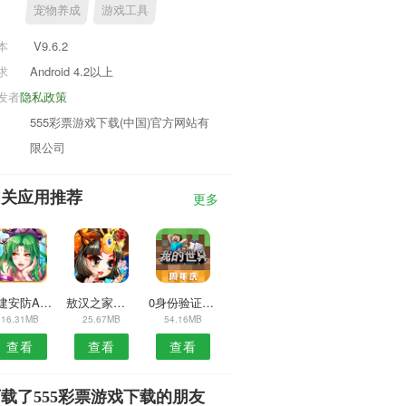
宠物养成
游戏工具
本
V9.6.2
求
Android 4.2以上
发者
隐私政策
555彩票游戏下载(中国)官方网站有
限公司
相关应用推荐
更多
福建安防APP
敖汉之家安卓版
0身份验证器2017
16.31MB
25.67MB
54.16MB
查看
查看
查看
载了555彩票游戏下载的朋友