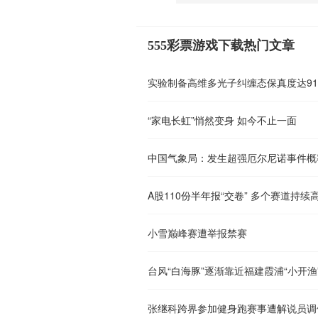
555彩票游戏下载热门文章
实验制备高维多光子纠缠态保真度达91
“家电长虹”悄然变身 如今不止一面
中国气象局：发生超强厄尔尼诺事件概率
A股110份半年报“交卷” 多个赛道持续
小雪巅峰赛遭举报禁赛
台风“白海豚”逐渐靠近福建霞浦“小开渔
张继科跨界参加健身跑赛事遭解说员调