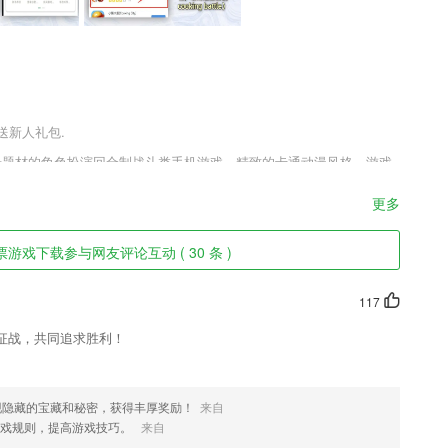
送新人礼包.
背景题材的角色扮演回合制战斗类手机游戏，精致的卡通动漫风格，游戏
酷的角色技能，超强的武器释放出华丽的特效，游戏带给玩家全新的三
时不停歇进行战斗，还在犹豫什么?喜欢这款潮爆英杰传安卓版v1.0.
更多
。
票游戏下载参与网友评论互动 ( 30 条 )
伤》《橙红年代》《斗破苍穹》《天盛长歌》
117
征战，共同追求胜利！
编辑，精准定位截取内容，截图不再没有重点，不再需要圈选重点区域；
淀，为超百万的用户提供了数学思维培养课程。
本地搜索）和 Hotels Around Me（周边酒店）功能，搜索周边的优质酒店资
现隐藏的宝藏和秘密，获得丰厚奖励！
来自
备之上（增强现实）。
游戏规则，提高游戏技巧。
来自