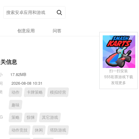
创意应用
问答
相关信息
扫一扫安装
小
17.82MB
555彩票游戏下载
发现更多
间
2026-08-08 10:31
类
动作
卡牌策略
模拟经营
趣味
AG
策略
惊悚
其它游戏
动作竞技
休闲
塔防游戏