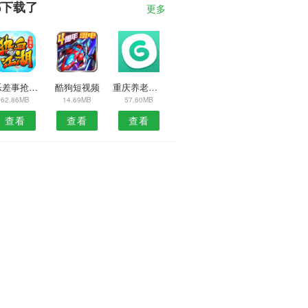
都下载了
更多
1乐差事抢单APP
酷狗短视频
重庆养老网安卓版
62.86MB
14.69MB
57.60MB
查看
查看
查看