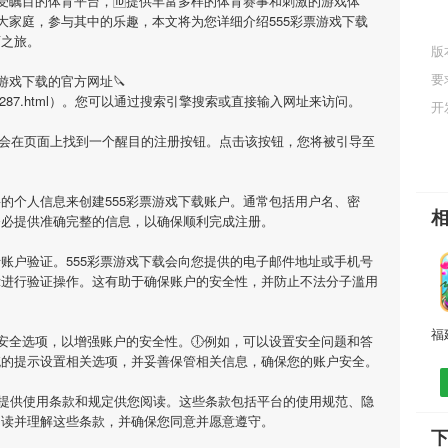
备受瞩目的体育平台，🆔提供丰富多样的体育赛事和刺激的游戏体
大家庭，参与其中的乐趣，本文将为您详细介绍
555彩票游戏下载
育之旅。
版
要
票游戏下载
的官方网址🔪
/app/4426287.html）。您可以通过搜索引擎搜索或直接输入网址来访问。
开
您会在页面上找到一个醒目的注册按钮。点击该按钮，您将被引导至
要的个人信息来创建
555彩票游戏下载
账户。通常包括用户名、密
务必提供准确完整的信息，以确保顺利完成注册。
行账户验证。
555彩票游戏下载
会向您提供的电子邮件地址或手机号
示进行验证操作。这有助于确保账户的安全性，并防止不法分子滥用
安全选项，以增强账户的安全性。🕕例如，可以设置安全问题和答
统的提示设置相关选项，并妥善保管相关信息，确保您的账户安全。
提供使用条款和规定供您阅读。这些条款包括平台的使用规范、隐
阅读并理解这些条款，并确保您同意并愿意遵守。
下