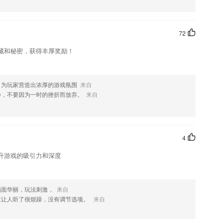
果您喜欢这款软件，您可以到应用商店进行打分评论，说出您的使用经
改。
72
藏和秘密，获得丰厚奖励！
，为玩家营造出浓厚的游戏氛围
来自
静，不要因为一时的挫折而放弃。
来自
4
升游戏的吸引力和深度
画面华丽，玩法刺激，
来自
效让人听了很烦躁，没有调节选项。
来自