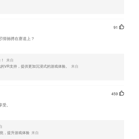
枯燥、拒绝低效，玩游戏也能背单词。
91
习中心
尽情驰骋在赛道上？
水平提升进度
件进行筛选，再选择。
验！
来自
师宝app让不同基础、不同情况学生的学习从此变得简单而高效
戏的VR支持，提供更加沉浸式的游戏体验。
来自
459
享受。
自
司
统，提升游戏体验
来自