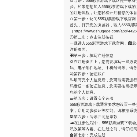
🥮导语：
555彩票游戏下载
🥢是一家
验。如果您想加入
555彩票游戏下载
的
的注册流程，让您轻松开启精彩的体
🥚第一步：访问555彩票游戏下载官网
首先，打开您的浏览器，输入
555彩
（https://www.shugege.com
🕘第二步：点击注册按钮
一旦进入
555彩票游戏下载
官网，🏙
注册页面。
🎛第三步：填写注册信息
🥁在注册页面上，您需要填写一些必
码、电子邮件地址、手机号码等。请
🙅第四步：验证账户
🍶填写完个人信息后，您可能需要进
码发送一条验证信息，您需要按照提
您的个人信息。
🧱第五步：设置安全选项
555彩票游戏下载
通常要求您设置一些
案，启用两步验证等功能。请根据系
🕍第六步：阅读并同意条款
🛥在注册过程中，
555彩票游戏下载
会
私政策等内容。在注册之前，请仔细
🏫第七步：完成注册