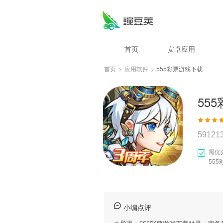
首页
安卓应用
首页
>
应用软件
>
555彩票游戏下载
55
59121
需优
55
小编点评