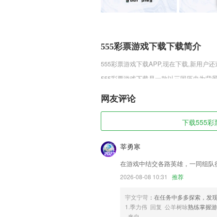
555彩票游戏下载下载简介
555彩票游戏下载
APP,现在下载,新用户还
555彩票游戏下载是一款以三国历史为
将经典的三国历史英雄都二次化，多种炫
国战争体验，还有自动挂机玩法，让你24小
网友评论
1游戏的朋友快来趣趣手游网下载体验吧
555彩票游戏下载软件特色
下载555彩
1,影视原著：《凉生，我们可不可以不忧
莘勇寒
2,【切换日期】
在游戏中结交各路英雄，一同组队
3,区域截屏先选取，后截屏。无需二次
2026-08-08 10:31
推荐
4,新的小学数学思维培养体系历经8年沉
5,通过 GPS Local Search（GPS 
宇文宁苛
：在任务中多多探索，发
源，搜索结果即刻直接呈现于您的移动设
1.季力伟 回复 公羊树咏
熟练掌握
来自