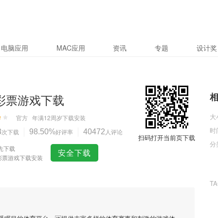
电脑应用
MAC应用
资讯
专题
设计奖
5彩票游戏下载
大
官方
年满12周岁
下载安装
时
3
次下载
98.50%
好评率
40472
人评论
扫码打开当前页下载
分
先下载
安全下载
5彩票游戏下载安装
T