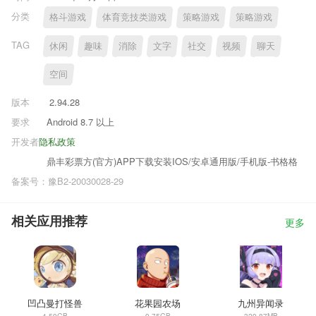
分类
格斗游戏
体育竞技类游戏
策略游戏
策略游戏
TAG
休闲
趣味
消除
文字
社交
视频
聊天
空间
版本
2.94.28
要求
Android 8.7 以上
开发者
隐私政策
鼎丰彩票方(官方)APP下载安装IOS/安卓通用版/手机版-书格格
备案号：豫B2-20030028-29
相关应用推荐
更多
凹凸曼打怪兽
花果园农场
九州异闻录
4.59GB
9.75GB
329.87MB