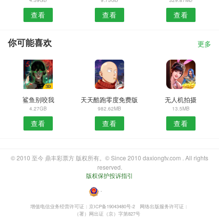
查看
查看
查看
你可能喜欢
更多
鲨鱼别咬我
天天酷跑零度免费版
无人机拍摄
4.27GB
982.62MB
13.5MB
查看
查看
查看
© 2010 至今 鼎丰彩票方 版权所有。© Since 2010 daxiongtv.com . All rights
reserved.
版权保护投诉指引
・
增值电信业务经营许可证：京ICP备19043480号-2
网络出版服务许可证：
（署）网出证（京）字第827号