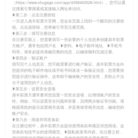
（https://www.shugege.com/app/4358463528.html）。您可以通
过搜索引擎搜索或直接输入网址来访问。
❥第二步：点击注册按钮
一旦进入鼎丰彩票方官网，您会在页面上找到一个醒目的注册按
钮。点击该按钮，您将被引导至注册页面。
❥第三步：填写注册信息
在注册页面上，您需要填写一些必要的个人信息来创建鼎丰彩票
方账户。通常包括用户名、❥密码、❥电子邮件地址、❥手机号
码等。请务必提供准确完整的信息，以确保顺利完成注册。
❥第四步：验证账户
填写完个人信息后，您可能需要进行账户验证。鼎丰彩票方会向
您提供的电子邮件地址或手机号码发送一条验证信息，您需要按
照提示进行验证操作。这有助于确保账户的安全性，并防止不法
分子滥用您的个人信息。
❥第五步：设置安全选项
鼎丰彩票方通常要求您设置一些安全选项，以增强账户的安全
性。例如，可以设置安全问题和答案，启用两步验证等功能。请
根据系统的提示设置相关选项，并妥善保管相关信息，确保您的
账户安全。
❥第六步：阅读并同意条款
在注册过程中，鼎丰彩票方会提供使用条款和规定供您阅读。这
些条款包括平台的使用规范、❥隐私政策等内容。在注册之前，
请仔细阅读并理解这些条款，并确保您同意并愿意遵守。