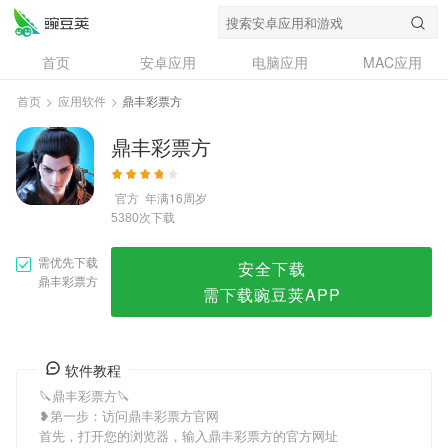
鼎丰彩票方
首页
安卓应用
电脑应用
MAC应用
资讯
专题
设计奖
创意应用
首页
>
应用软件
>
鼎丰彩票方
问答
鼎丰彩票方
官方
年满16周岁
次下载
5380
需优先下载
安全下载
鼎丰彩票方
需下载豌豆荚APP
软件教程
🔪鼎丰彩票方🔪
❥第一步：访问鼎丰彩票方官网
首先，打开您的浏览器，输入鼎丰彩票方的官方网址