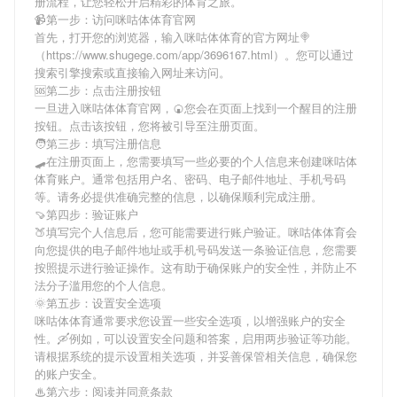
册流程，让您轻松开启精彩的体育之旅。
📹第一步：访问咪咕体体育官网
首先，打开您的浏览器，输入
咪咕体体育
的官方网址🍭
（https://www.shugege.com/app/3696167.html）。您可以通过
搜索引擎搜索或直接输入网址来访问。
🆘第二步：点击注册按钮
一旦进入
咪咕体体育
官网，🍘您会在页面上找到一个醒目的注册
按钮。点击该按钮，您将被引导至注册页面。
🧑第三步：填写注册信息
🛹在注册页面上，您需要填写一些必要的个人信息来创建
咪咕体
体育
账户。通常包括用户名、密码、电子邮件地址、手机号码
等。请务必提供准确完整的信息，以确保顺利完成注册。
🍠第四步：验证账户
🍑填写完个人信息后，您可能需要进行账户验证。
咪咕体体育
会
向您提供的电子邮件地址或手机号码发送一条验证信息，您需要
按照提示进行验证操作。这有助于确保账户的安全性，并防止不
法分子滥用您的个人信息。
🌞第五步：设置安全选项
咪咕体体育
通常要求您设置一些安全选项，以增强账户的安全
性。🛶例如，可以设置安全问题和答案，启用两步验证等功能。
请根据系统的提示设置相关选项，并妥善保管相关信息，确保您
的账户安全。
♨第六步：阅读并同意条款