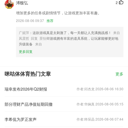
溥馥弘
2
增加更多的任务或剧情情节，让游戏更加丰富有趣。
2026-08-06 09:37
推荐
广妮萍
：这款游戏真是太刺激了，每一关都让人充满挑战感！
来自
凤震哲 回复 景怡卿
游戏拥有丰富的道具系统，让玩家能够更好地
升级装备
来自
更多回复
咪咕体体育热门文章
更多
瑞幸发布2026年Q2财报
作者:邱杰龙 2026-08-06 16:30
部分理财产品净值短期回撤
作者:华娴真 2026-08-06 05:15
李希侃为罗正发声
作者:终琛晶 2026-08-06 07:44