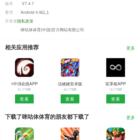
版本
V7.4.7
要求
Android 4.9以上
开发者
隐私政策
咪咕体体育(中国)官方网站有限公司
相关应用推荐
更多
1中消在线APP
法姥姥安卓版
笑享租APP
51.77MB
40.77MB
15.77MB
查看
查看
查看
下载了咪咕体体育的朋友都下载了
更多