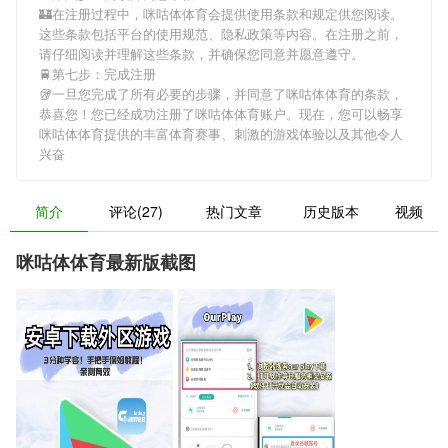
🏰在注册过程中，
咪咕体体育
会提供使用条款和规定供您阅读。
这些条款包括平台的使用规范、隐私政策等内容。在注册之前，
请仔细阅读并理解这些条款，并确保您同意并愿意遵守。
🚆第七步：完成注册
🥡一旦您完成了所有必要的步骤，并同意了
咪咕体体育
的条款，
恭喜您！您已经成功注册了咪咕体体育账户。现在，您可以畅享
咪咕体体育
提供的丰富体育赛事、刺激的游戏体验以及其他令人
兴奋
简介
评论(27)
热门文章
历史版本
视频
咪咕体体育最新版截图