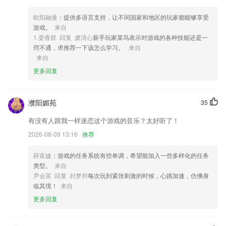
4,【企业招聘】
欧阳融曼
：提供多语言支持，让不同国家和地区的玩家都能够享受
5,个人文件共享：直接共享个人文件给内部其他成员，不需要授权，内部
游戏。
来自
共享文件更自如。
1.娄香群 回复 虞清心
新手玩家菜鸟表示对游戏的各种技能还是一
窍不通，求推荐一下该怎么学习。
来自
6,有任何的问题可以第一时间在线沟通解决，可以很好的方便2265患者与
来自
医生直接手机在线进行互动。
更多回复
千亿app下载app软件优势
1.我的中包括个人信息部分展示、我的课程、我的订单、我的资料、关于
濮阳媚苑
35
我们、设置等功能
2.【个人中心】:查看个人简介与基本信息;
有没有人跟我一样迷恋这个游戏的音乐？太好听了！
3.·各种挑战模式应有尽有，丰富的游戏玩法，更加吸引玩家加入。
2026-08-09 13:16
推荐
4.电力科普
薛富婕
：游戏的任务系统有些单调，希望能加入一些多样化的任务
5.为你量身定制，助你快速突破短板。
类型。
来自
尹会英 回复 封梦邦
每次玩到紧张刺激的时候，心跳加速，仿佛身
6.】数学、英语、物理、化学、地理、生物等等科目，都可以有专业名师
临其境！
来自
为您辅导
更多回复
千亿app下载app更新了什么?
消息列表新增全部标记已读功能；