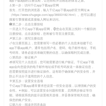
app下载app
的注册流程，让您轻松开启精彩的体育之旅。
⚓️第一步：访问千亿app下载app官网
首先，打开您的浏览器，输入
千亿app下载app
的官方网址🍌
（https://www.shugege.com/app/36933182.html）。您可以通过
搜索引擎搜索或直接输入网址来访问。
🏣第二步：点击注册按钮
一旦进入
千亿app下载app
官网，🧔您会在页面上找到一个醒目的
注册按钮。点击该按钮，您将被引导至注册页面。
🎆第三步：填写注册信息
🍗在注册页面上，您需要填写一些必要的个人信息来创建
千亿
app下载app
账户。通常包括用户名、密码、电子邮件地址、手机
号码等。请务必提供准确完整的信息，以确保顺利完成注册。
🍊第四步：验证账户
🥣填写完个人信息后，您可能需要进行账户验证。
千亿app下载
app
会向您提供的电子邮件地址或手机号码发送一条验证信息，
您需要按照提示进行验证操作。这有助于确保账户的安全性，并
防止不法分子滥用您的个人信息。
🥂第五步：设置安全选项
千亿app下载app
通常要求您设置一些安全选项，以增强账户的安
全性。☀例如，可以设置安全问题和答案，启用两步验证等功
能。请根据系统的提示设置相关选项，并妥善保管相关信息，确
保您的账户安全。
🕢第六步：阅读并同意条款