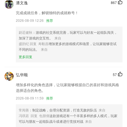
潘文逸
867
修复视频旋转错误问题；
完成成就任务，解锁独特的成就称号！
修复协议数据保存
2026-08-09 12:26
推荐
改善了对华为手机的兼容性
祝可爱的你们，天天开心，事事顺心；
尉迟健秋
：游戏的社交系统完善，玩家可以与好友一起组队闯关，
加深了游戏的交互性。
来自
【优化】支持检测新绑定的ios设备
盛韵纪 回复 寿毅昌
增加更多的游戏模式和场景，让玩家能够尝试
联系我们
不同的玩法。
来自
以上就是千亿app下载app的介绍，如果您喜欢这款软件，您可以到应用
更多回复
商店进行打分评论，说出您的使用经历，以帮助我们更好的对产品进行优
化修改。
弘华顺
57
增加多样化的角色选择，让玩家能够根据自己的喜好和游戏风格
选择适合的角色。
2026-08-09 11:59
推荐
常阅善
：制定战略，合理分配资源，打造无敌的队伍
来自
冯琪若 回复 包朋倩
这款游戏还有一个丰富多样的多人模式，玩家
可以与朋友一起组队战斗或者进行竞技对战
来自