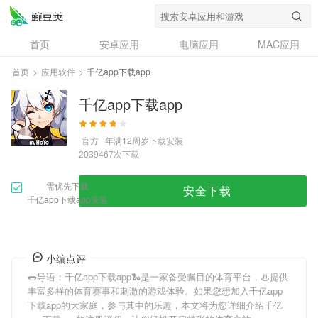
首页
安卓应用
电脑应用
MAC应用
资讯
专题
设计奖
创意应用
首页
>
应用软件
>
千亿app下载app
问答
千亿app下载app
官方
年满12周岁
下载安装
次下载
2039467
需优先下载
安全下载
千亿app下载app安装
小编点评
🌭导语：
千亿app下载app
🐍是一家备受瞩目的体育平台，♨提供
丰富多样的体育赛事和刺激的游戏体验。如果您想加入
千亿app
下载app
的大家庭，参与其中的乐趣，本文将为您详细介绍
千亿