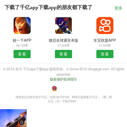
下载了千亿app下载app的朋友都下载了
更多
校一下APP
微启全球通安卓版
车宝联盟APP
68.72MB
27.80MB
47.83MB
查看
查看
查看
© 2010 至今 千亿app下载app 版权所有。© Since 2010 shugege.com. All rights
reserved.
版权保护投诉指引
・
增值电信业务经营许可证：京B2-201797163
网络出版服务许可证：（署）网
出证（京）字第2799号