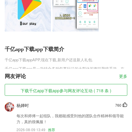
千亿app下载app下载简介
千亿app下载app
APP,现在下载,新用户还送新人礼包.
千亿app下载app是一款结合多种叙事玩法的大型休闲趣味脑线手游，在
游戏中汇集了各种各样的元素，在不同的文化世界中进行穿梭，最为精彩
网友评论
更多
的指尖历练玩法等你来体验游玩，充分发挥你的实力，在不同寻常的对决
挑战中让你的实力变得更加强大，更多的历练玩法等你来参与。
下载千亿app下载app参与网友评论互动 ( 718 条 )
千亿app下载app软件特色
杨婵时
760
1,针对于金融行业，打造出更加高效的线上培训学习课程；
2,【一键轻松入驻】 即刻拥有个性店铺主页
每次和师傅一起组队，我都能感受到他的团队合作精神和领导能
力，真的很佩服！
3,有效结合海量学员学习行为与做题情况，力求让每一道题都更有针对
性，通过考试不在话下。
2026-08-09 13:49
推荐