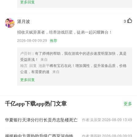
更多回复
湛月波
3
招收天赋异禀者，培养游戏巨星，徒弟一起闪耀舞台！
2026-08-09 09:29
推荐
卢芬剑
：有了师傅的帮助，我在游戏中的进步速度明显加快，真是
受益匪浅！
来自
翰言 回复 池新平
稀有宝石在此！增加属性，提升装备品质，价格
公道，有需要的速
来自
更多回复
千亿app下载app热门文章
更多
华夏银行天津分行行长贡丹志坠楼死亡
作者:吴辰荣 2026-08-09 13:49
越媒称中方愿协助升级广西至河内铁路交通，外交部回应
作者:惠园聪 2026-08-09 09:03