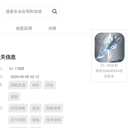
创意应用
问答
相关信息
扫一扫安装
小
51.17MB
塞班岛sbd2424发
现更多
间
2026-08-08 02:12
类
跑酷竞速
动作
沙盒
冒险
AG
经营策略
桌游
策略战争
关卡塔防
冒险
传奇游戏