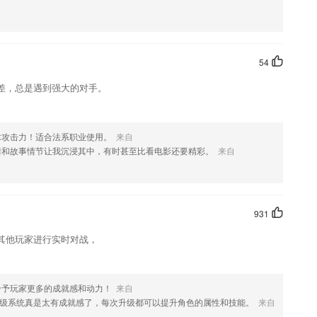
驻
54
易，更方便，提高学习感
差，总是遇到强大的对手。
难怪题秒拍即得答案。
术攻击力！适合法系职业使用。
来自
，还有完整的分类。
情和故事情节让我沉浸其中，有时甚至比看电影还要精彩。
来自
出用户对知识的记忆程度，从而制定科学的记忆规划，让你高效抗遗忘
书推荐
931
其他玩家进行实时对战，
给予玩家更多的成就感和动力！
来自
级系统真是太有成就感了，每次升级都可以提升角色的属性和技能。
来自
能;