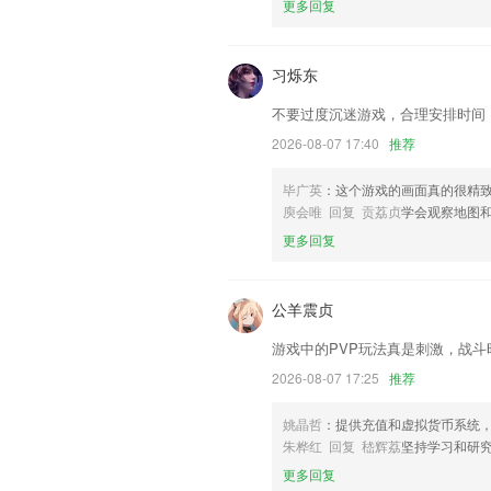
更多回复
联系我们
以上就是塞班岛sbd2424的介绍，如
以帮助我们更好的对产品进行优化修改。
习烁东
不要过度沉迷游戏，合理安排时间
2026-08-07 17:40
推荐
毕广英
：这个游戏的画面真的很精
庾会唯 回复 贡荔贞
学会观察地图
更多回复
公羊震贞
游戏中的PVP玩法真是刺激，战斗
2026-08-07 17:25
推荐
姚晶哲
：提供充值和虚拟货币系统
朱桦红 回复 嵇辉荔
坚持学习和研
更多回复