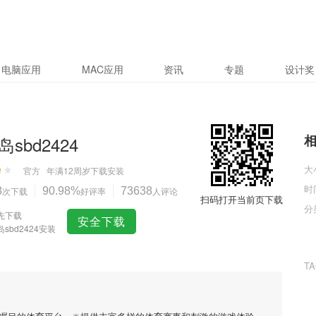
电脑应用
MAC应用
资讯
专题
设计奖
sbd2424
大
官方
年满12周岁
下载安装
时
8
次下载
90.98%
好评率
73638
人评论
扫码打开当前页下载
分
先下载
安全下载
sbd2424安装
T