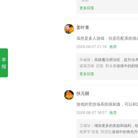
6,文档电子化
更多回复
塞班岛sbd2424软件优势
1.·汇聚全国著名教授，95%的985高校入
姜叶青
2.操作界面非常简洁，能使学生学习更容
虽然是多人游戏，但是匹配系统很
3.成绩查询，成绩一出，我就知道
2026-08-07 21:18
推荐
4.学霸搜题拥有强大的题库宝藏，各类偏
举
毕威致
：高级魔法师法杖，提升法
5.各种感兴趣的教学视频，内容多种多样
报
诸葛言峰 回复 郭永勇
游戏中的剧
6.·可根据每个用户的复习行为算法检验
更多回复
塞班岛sbd2424更新了什么?
增加话题功能，可推荐书籍，还可求取好
扶元丽
改进速绘。
游戏的竞技场系统很刺激，可以和
解决设置中 API 入口丢失问题
2026-08-07 18:57
推荐
相关界面细节优化。
卫霭珍
：增加更多的奖励和福利，
修复已知 bug
程梦宇 回复 郎宏红
游戏中的角色升
优化:选择商品页面增加按编号名称排序功