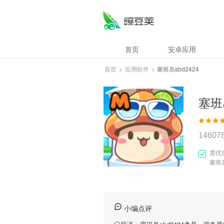
首页
安卓应用
首页
>
应用软件
>
塞班岛sbd2424
塞班岛
14607
需优
塞班岛
小编点评