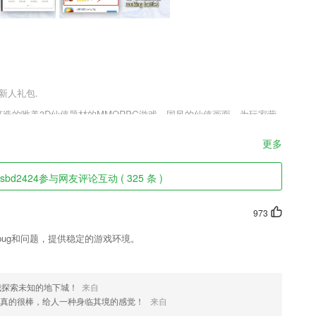
新人礼包.
素打造的唯美3D仙侠题材的MMORPG游戏，国风的仙侠画面，为玩家营
，多样化的玩法让你享受其中，剑侣情缘手游正式版v1.0.0.1采用
不同的服饰，古典的服饰，带你进入玄幻的古典世界，空灵的背景音乐，
更多
愉快的组队跑环，共同赢得极品的神器，拥有强大的神器，走遍天下都
载哦。
d2424参与网友评论互动 ( 325 条 )
973
理财等全部科目的题库。
家中状态尽在掌握。
ug和问题，提供稳定的游戏环境。
我探索未知的地下城！
来自
决，可以很好的方便2265患者与医生直接手机在线进行互动。
效真的很棒，给人一种身临其境的感觉！
来自