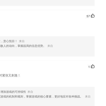
果您喜欢这款软件，您可以到应用商店进行打分评论，说出您的使用经历，
57
致，赏心悦目！
来自
和敌人的动向，掌握战局的信息优势。
来自
1
时紧张又刺激！
，增加游戏的可持续性
来自
究游戏的机制和规则，掌握游戏的核心要素，更好地应对各种挑战。
来自