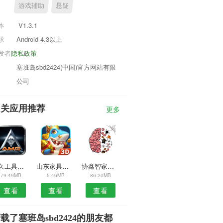
游戏辅助
悬疑
本
V1.3.1
求
Android 4.3以上
发者
隐私政策
塞班岛sbd2424(中国)官方网站有限
公司
相关应用推荐
更多
情久工具箱软件
山东家具加工安卓版
协鑫智家安卓版
79.49MB
5.46MB
86.20MB
查看
查看
查看
载了塞班岛sbd2424的朋友都