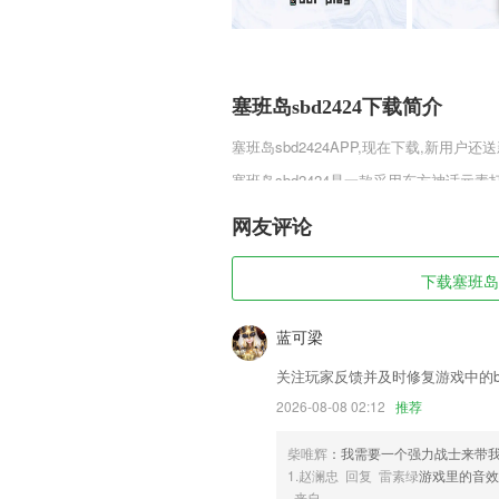
塞班岛sbd2424下载简介
塞班岛sbd2424
APP,现在下载,新用户还送
塞班岛sbd2424是一款采用东方神话元
造了最具有古典气息的仙侠，唯美的仙侠世界
最新的粒子UI技术，为角色穿戴上多种
网友评论
消除你对游戏的陌生感，与各位仙友一起
不用怕，喜欢的玩家可以来趣趣手游网下
下载塞班岛sb
塞班岛sbd2424软件特色
蓝可梁
1,覆盖银行业法律法规与综合能力，个人
2,随时随地管理2265用户的智能设备，
关注玩家反馈并及时修复游戏中的b
2026-08-08 02:12
推荐
3,【设置假密码】
4,【影像空间，影享世界】
柴唯辉
：我需要一个强力战士来带
5,有任何的问题可以第一时间在线沟通解
1.赵澜忠 回复 雷素绿
游戏里的音
来自