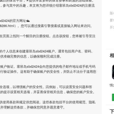
受瞩目的体育平台，☀提供丰富多样的体育赛事和刺激的游戏体验。
，参与其中的乐趣，本文将为您详细介绍
塞班岛sbd2424
的注册流
版
要
d2424
的官方网址🛳
/app/14978286.html）。您可以通过搜索引擎搜索或直接输入网址来访问。
开
会在页面上找到一个醒目的注册按钮。点击该按钮，您将被引导至注
要的个人信息来创建
塞班岛sbd2424
账户。通常包括用户名、密码、
提供准确完整的信息，以确保顺利完成注册。
行账户验证。
塞班岛sbd2424
会向您提供的电子邮件地址或手机号码
进行验证操作。这有助于确保账户的安全性，并防止不法分子滥用您
全选项，以增强账户的安全性。📀例如，可以设置安全问题和答
统的提示设置相关选项，并妥善保管相关信息，确保您的账户安全。
供使用条款和规定供您阅读。这些条款包括平台的使用规范、隐私
读并理解这些条款，并确保您同意并愿意遵守。
下