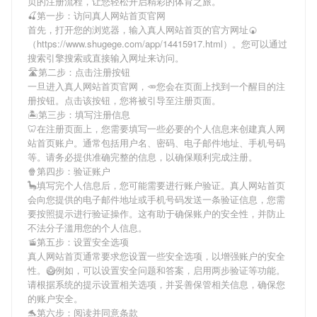
页
的注册流程，让您轻松开启精彩的体育之旅。
🍒第一步：访问真人网站首页官网
首先，打开您的浏览器，输入
真人网站首页
的官方网址🍘
（https://www.shugege.com/app/14415917.html）。您可以通过
搜索引擎搜索或直接输入网址来访问。
🛣第二步：点击注册按钮
一旦进入
真人网站首页
官网，🥕您会在页面上找到一个醒目的注
册按钮。点击该按钮，您将被引导至注册页面。
🏝第三步：填写注册信息
🦷在注册页面上，您需要填写一些必要的个人信息来创建
真人网
站首页
账户。通常包括用户名、密码、电子邮件地址、手机号码
等。请务必提供准确完整的信息，以确保顺利完成注册。
🍿第四步：验证账户
🦕填写完个人信息后，您可能需要进行账户验证。
真人网站首页
会向您提供的电子邮件地址或手机号码发送一条验证信息，您需
要按照提示进行验证操作。这有助于确保账户的安全性，并防止
不法分子滥用您的个人信息。
🚡第五步：设置安全选项
真人网站首页
通常要求您设置一些安全选项，以增强账户的安全
性。🥝例如，可以设置安全问题和答案，启用两步验证等功能。
请根据系统的提示设置相关选项，并妥善保管相关信息，确保您
的账户安全。
🐬第六步：阅读并同意条款