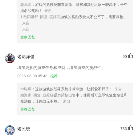
4,平台可以帮助用户快速采集，速度更快，实验室标本登记速度提高三倍
花凤琛
：游戏的竞技场非常刺激，能够和其他玩家一较高下，争夺
以上。
排名和奖励！
来自
5,查询创业商机，筛选优质好项目，满足广大用户的项目查询需求;
1.欧阳娥舒 回复 窦婷聪
游戏的奖励系统太不公平了，需要调整。
来自
6,一键缓存，免流量，随时随地过书瘾。
来自
真人网站首页软件优势
更多回复
1.精选各类考试真题，包含解析，提供免费在线刷题，并且有多种练习模
式可以选择：随机练习、顺序练习、题型练习、练习过程中的错题和收藏
诸葛洋俊
90
会自动记录。
2.：每一次沟通都是陪宝宝成长的记录
增加更多的游戏任务和成就，增加游戏的挑战性。
3.自行寻找答案的速度非常快，用户上传之后只需要等待20秒就可以得到
2026-08-08 05:48
推荐
答案了。
钟聪霭
：这款游戏的战斗系统非常刺激，让我爱不释手！
来自
4.学习打卡课后练习打卡,学以致用,充分消化知识,并获得反馈;
鲍海家 回复 殷凝锦
强力药剂出售中，使用后可立即恢复生命值和
5.每天不断学习各种课程内容，让大家有更好的游戏体验
魔法值，让你战无不胜。
来自
更多回复
6.计算过程将加深你的记忆力,2265以动画的形式展现在你面前,每一天都
是非常轻松的!
真人网站首页更新了什么?
诸民晓
733
中标价查询帮助用户及时高效的查询行业数据