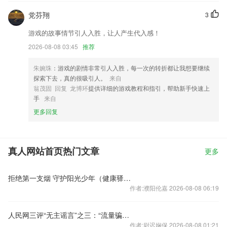
党芬翔
3
游戏的故事情节引人入胜，让人产生代入感！
2026-08-08 03:45
推荐
朱婉珠
：游戏的剧情非常引人入胜，每一次的转折都让我想要继续
探索下去，真的很吸引人。
来自
翁茂固 回复 龙博环
提供详细的游戏教程和指引，帮助新手快速上
手
来自
更多回复
真人网站首页热门文章
更多
拒绝第一支烟 守护阳光少年（健康驿站）
作者:濮阳伦嘉 2026-08-08 06:19
人民网三评“无主谣言”之三：“流量骗子”逃不掉
作者:尉迟娴保 2026-08-08 01:21