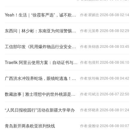
Yeah！生活｜“徐霞客严选”，诚不欺我！
作者:瞿媚忠 2026-08-08 02:14
东西问｜林少彬：东南亚为何须警惕加速扩武的日本？
作者:元策希 2026-08-08 02:29
工信部印发《民用爆炸物品行业安全发展“十五五”规划》
作者:朱锦德 2026-08-08 03:45
Traefik 阿里云使用方案：自动证书与服务接入
作者:包倩邦 2026-08-08 06:10
广西洪水冲毁养蛇场，眼镜蛇逃逸！被蛇咬伤，记住这6步能救命
作者:狄玲楠 2026-08-08 04:42
数藏故事 | 雅士理想中的世外桃源是什么样子的？
作者:司斌洁 2026-08-07 22:50
“人民日报校园行”活动在新疆大学举办
作者:怀晓承 2026-08-08 01:24
青岛新开两条欧亚班列快线
作者:柴雅绿 2026-08-08 00:07