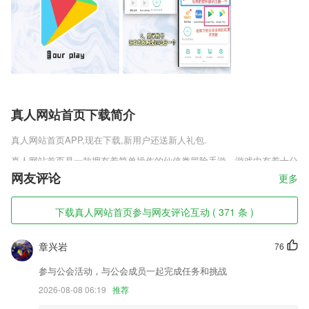
真人网站首页下载简介
真人网站首页
APP,现在下载,新用户还送新人礼包.
真人网站首页是一款拥有着简单操作的仙侠类冒险手游。游戏中有着十分
玄幻的风格特色，同时也让你感受到独一无二的冒险故事。并且，游戏中
网友评论
更多
更有超多副本让你挑战，众多任务让你随意完成，同时还有更多奖励，能
够让你变得更强，更快的融入进这个世界。
下载真人网站首页参与网友评论互动 ( 371 条 )
真人网站首页软件特色
章兴岩
76
1,独家资源信息提供，总有你满意的素材信息推荐给你去进行体验；
2,全国路线布局，想到哪儿就到哪儿
参与公会活动，与公会成员一起完成任务和挑战
3,各种日语学习方法的讲解，从背单词开始，不断闯关深入学习
2026-08-08 06:19
推荐