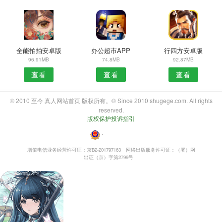
全能拍拍安卓版
办公超市APP
行四方安卓版
96.91MB
74.8MB
92.87MB
查看
查看
查看
© 2010 至今 真人网站首页 版权所有。© Since 2010 shugege.com. All rights
reserved.
版权保护投诉指引
・
增值电信业务经营许可证：京B2-201797163
网络出版服务许可证：（署）网
出证（京）字第2799号