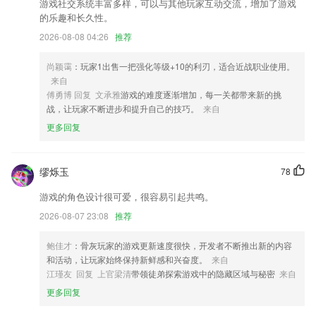
游戏社交系统丰富多样，可以与其他玩家互动交流，增加了游戏
新增手写找字功能
的乐趣和长久性。
2026-08-08 04:26
推荐
整体界面优化；
优化自定义提醒时间设置交互，新增提醒时间预设功能。
尚颖霭
：玩家1出售一把强化等级+10的利刃，适合近战职业使用。
优化报警列表，和报警相关展示功能
来自
傅勇博 回复 文承雅
游戏的难度逐渐增加，每一关都带来新的挑
更稳定的版本供您体验
战，让玩家不断进步和提升自己的技巧。
来自
联系我们
更多回复
以上就是真人网站首页的介绍，如果您喜欢这款软件，您可以到应用商店
进行打分评论，说出您的使用经历，以帮助我们更好的对产品进行优化修
改。
缪烁玉
78
游戏的角色设计很可爱，很容易引起共鸣。
2026-08-07 23:08
推荐
鲍佳才
：骨灰玩家的游戏更新速度很快，开发者不断推出新的内容
和活动，让玩家始终保持新鲜感和兴奋度。
来自
江瑾友 回复 上官梁清
带领徒弟探索游戏中的隐藏区域与秘密
来自
更多回复