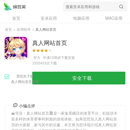
首页
安卓应用
电脑应用
MAC应用
资讯
专题
设计奖
创意应用
首页
>
应用软件
>
真人网站首页
问答
真人网站首页
官方
年满12周岁
下载安装
次下载
1555453
需优先下载
安全下载
真人网站首页安装
小编点评
🚟导语：
真人网站首页
🏛是一家备受瞩目的体育平台，💶提供丰
富多样的体育赛事和刺激的游戏体验。如果您想加入
真人网站首
页
的大家庭，参与其中的乐趣，本文将为您详细介绍
真人网站首