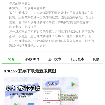
保您的账户安全。
🐡第六步：阅读并同意条款
🆖在注册过程中，
87822cc彩票下载
会提供使用条款和规定供您
阅读。这些条款包括平台的使用规范、隐私政策等内容。在注册
之前，请仔细阅读并理解这些条款，并确保您同意并愿意遵守。
㊙第七步：完成注册
🎆一旦您完成了所有必要的步骤，并同意了
87822cc彩票下载
的
条款，恭喜您！您已经成功注册了87822cc彩票下载账户。现
在，您可以畅享
87822cc彩票下载
提供的丰富体育赛事、刺激的
游戏体验以及其他令人兴奋
简介
评论(107)
热门文章
历史版本
视频
87822cc彩票下载最新版截图