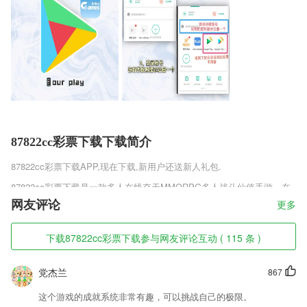
87822cc彩票下载下载简介
87822cc彩票下载
APP,现在下载,新用户还送新人礼包.
87822cc彩票下载是一款多人在线夺天MMORPG多人战斗仙侠手游。在
遥远的上古世界，一位从天而降的剑神降落人间，惩恶扬善为民除害做尽
网友评论
更多
善事，时光仍然，老剑神即将退位，它将要把自己的宝剑传给世人，最强
者才能拥有。喜欢这款游戏的朋友赶紧预约吧。
下载87822cc彩票下载参与网友评论互动 ( 115 条 )
87822cc彩票下载软件特色
党杰兰
867
1,简洁的软件背景，让2265用户在操作的过程中一目了然。
2,拥有海量教学视频，这里以动画视频的方式帮助孩子在轻松的环境中学
这个游戏的成就系统非常有趣，可以挑战自己的极限。