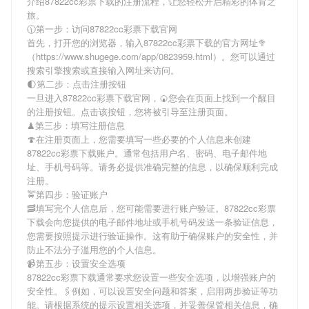
介绍
87822cc彩票下载
的注册流程，让您轻松开启精彩的体育之
旅。
🕦第一步：访问87822cc彩票下载官网
首先，打开您的浏览器，输入
87822cc彩票下载
的官方网址🥦
（https://www.shugege.com/app/0823959.html）。您可以通过
搜索引擎搜索或直接输入网址来访问。
🌓第二步：点击注册按钮
一旦进入
87822cc彩票下载
官网，🍘您会在页面上找到一个醒目
的注册按钮。点击该按钮，您将被引导至注册页面。
♟第三步：填写注册信息
🍄在注册页面上，您需要填写一些必要的个人信息来创建
87822cc彩票下载
账户。通常包括用户名、密码、电子邮件地
址、手机号码等。请务必提供准确完整的信息，以确保顺利完成
注册。
🚖第四步：验证账户
🥓填写完个人信息后，您可能需要进行账户验证。
87822cc彩票
下载
会向您提供的电子邮件地址或手机号码发送一条验证信息，
您需要按照提示进行验证操作。这有助于确保账户的安全性，并
防止不法分子滥用您的个人信息。
📹第五步：设置安全选项
87822cc彩票下载
通常要求您设置一些安全选项，以增强账户的
安全性。🖇例如，可以设置安全问题和答案，启用两步验证等功
能。请根据系统的提示设置相关选项，并妥善保管相关信息，确