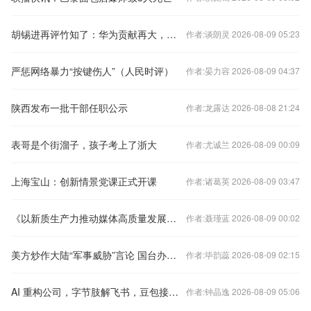
胡锡进再评竹知了：华为贡献再大，人们也有批评、玩梗和开涮权利
作者:谈朗灵 2026-08-09 05:23
严惩网络暴力“按键伤人”（人民时评）
作者:晏力容 2026-08-09 04:37
陕西发布一批干部任职公示
作者:龙露达 2026-08-08 21:24
表哥是个街溜子，孩子考上了浙大
作者:尤诚兰 2026-08-09 00:09
上海宝山：创新情景党课正式开课
作者:诸葛英 2026-08-09 03:47
《以新质生产力推动媒体高质量发展研究报告（二〇二三—二〇二四）》概要
作者:聂瑾蓝 2026-08-09 00:02
美方炒作大陆“军事威胁”言论 国台办驳斥：决不允许任何势力把宝岛变成“地狱”
作者:毕韵蕊 2026-08-09 02:15
AI 重构公司，字节肢解飞书，豆包接驳抖音
作者:钟晶逸 2026-08-09 05:06