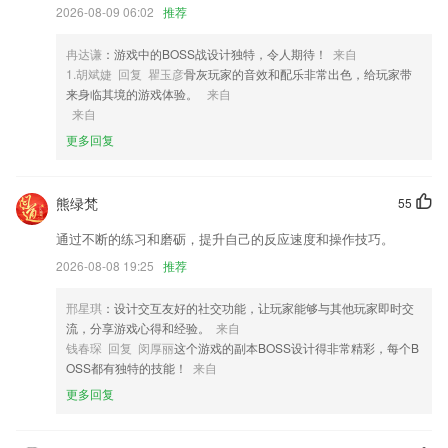
习汉语拼音；
2026-08-09 06:02
推荐
3,餐饮外卖：甄选全城108个2265美食餐饮商家驻平台。
冉达谦
：游戏中的BOSS战设计独特，令人期待！
来自
4,去水印处理效果提升。
1.胡斌婕 回复 瞿玉彦
骨灰玩家的音效和配乐非常出色，给玩家带
5,快速排班：教练可以快速编制排班计划，查看每天课程计划及该课程学
来身临其境的游戏体验。
来自
员，还可以一键邀请学员上课。
来自
6,新型的内容展现形式来了，会讲创新的“图片+音频”形式
更多回复
87822cc彩票下载软件优势
熊绿梵
55
1.提供证券考试各科目精品视频课程，支持免费试听，语速调节，离线下
载等丰富的自助学习功能。
通过不断的练习和磨砺，提升自己的反应速度和操作技巧。
2.教学更轻松，更科学，让学生可以学到更全面的内容。
2026-08-08 19:25
推荐
3.所有学习内容都紧紧围绕考试大纲，避免出现学习跑题的情况发生。
邢星琪
：设计交互友好的社交功能，让玩家能够与其他玩家即时交
4.描摹数字、清点数数、计算比较、四则运算等；
流，分享游戏心得和经验。
来自
5.支持按类别进行分类索引查询，满强大的分类搜索功能，足您的需求
钱春琛 回复 闵厚丽
这个游戏的副本BOSS设计得非常精彩，每个B
OSS都有独特的技能！
来自
6.独特错题巩固功能，清除二造备考路上的顽固障碍。
更多回复
87822cc彩票下载更新了什么?
增加打单机可设置单次打印份数