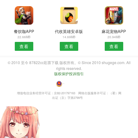
餐饮咖APP
代收英雄安卓版
麻花宠物APP
22.66MB
14.69MB
20.94MB
查看
查看
查看
© 2010 至今 87822cc彩票下载 版权所有。© Since 2010 shugege.com. All
rights reserved.
版权保护投诉指引
・
增值电信业务经营许可证：京B2-201797163
网络出版服务许可证：（署）网
出证（京）字第2799号