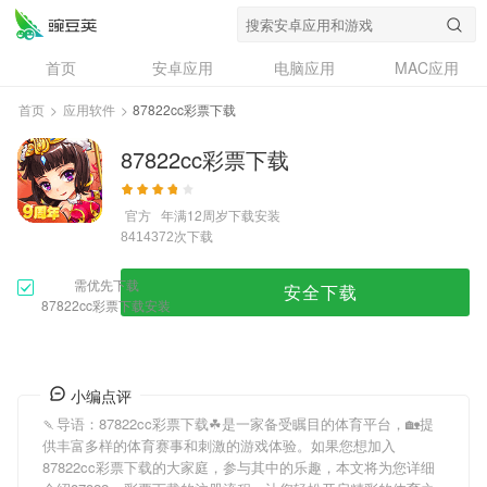
首页
安卓应用
电脑应用
MAC应用
资讯
专题
设计奖
创意应用
首页
>
应用软件
>
87822cc彩票下载
问答
87822cc彩票下载
官方
年满12周岁
下载安装
次下载
8414372
需优先下载
安全下载
87822cc彩票下载安装
小编点评
🍡导语：
87822cc彩票下载
☘是一家备受瞩目的体育平台，🏡提
供丰富多样的体育赛事和刺激的游戏体验。如果您想加入
87822cc彩票下载
的大家庭，参与其中的乐趣，本文将为您详细