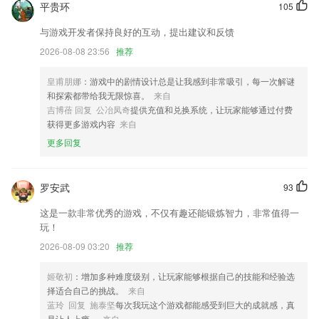
平贵环
105
开发者：海姆达尔（北京）科技有限公司
与游戏开发者保持良好的互动，提出建议和反馈
远程连接对用户为空的异常的兼容性
2026-08-08 23:56
推荐
1优化用户体验
[新增] 新增企业长租功能
皇甫朋娜
：游戏中的剧情设计总是让我感到非常吸引，每一次解谜
和探索都带给我无限惊喜。
来自
以上就是金年会金字招牌-诚信至上的介绍，如果您喜欢这款软件，您可
吉博蓓 回复 公冶凤奇
提供充值和兑换系统，让玩家能够通过付费
以到应用商店进行打分评论，说出您的使用经历，以帮助我们更好的对产
获得更多游戏内容
来自
品进行优化修改。
更多回复
联系我们
以上就是87822cc彩票下载的介绍，如果您喜欢这款软件，您可以到应用
商店进行打分评论，说出您的使用经历，以帮助我们更好的对产品进行优
罗安武
93
化修改。
这是一款非常优秀的游戏，不仅有趣还能锻炼智力，非常值得一
玩！
2026-08-09 03:20
推荐
姬敬初
：增加多种难度级别，让玩家能够根据自己的技能和经验选
择适合自己的挑战。
来自
蓝玲 回复 施泰坚
每次我玩这个游戏都能感受到巨大的成就感，真
是让人上瘾。
来自