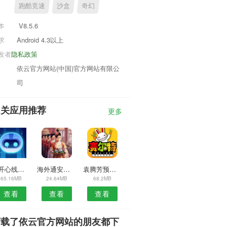
跑酷竞速
沙盒
奇幻
本
V8.5.6
求
Android 4.3以上
发者
隐私政策
依云官方网站(中国)官方网站有限公
司
相关应用推荐
更多
购开心线上商城
海外通安卓版
袁腾芳预约安卓版
65.16MB
24.64MB
68.2MB
查看
查看
查看
下载了依云官方网站的朋友都下