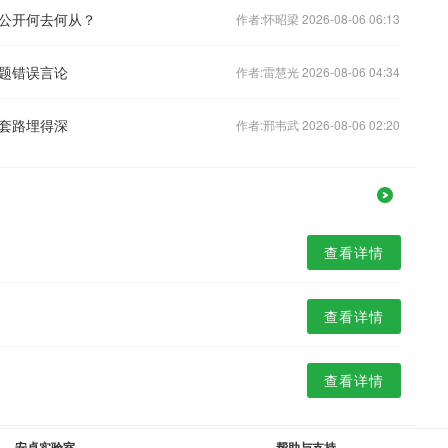
公开何去何从？
作者:怀昭梁 2026-08-06 06:13
题错误言论
作者:雷慧光 2026-08-06 04:34
套路埋得深
作者:邢韦武 2026-08-06 02:20
查看详情
查看详情
查看详情
安卓实验室
帮助与支持