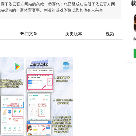
同意了
依云官方网站
的条款，恭喜您！您已经成功注册了依云官方网
网站
提供的丰富体育赛事、刺激的游戏体验以及其他令人兴奋
热门文章
历史版本
视频
跟