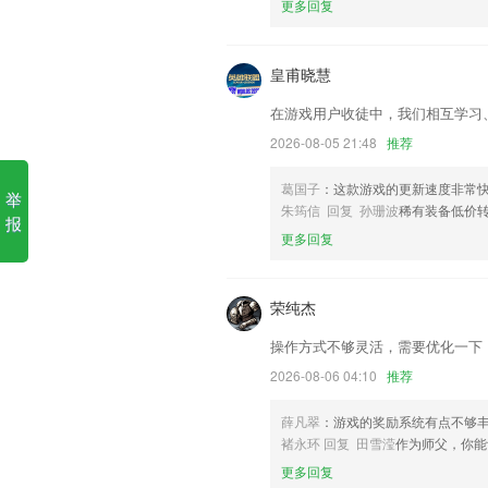
更多回复
有过的注册会计师学习体验！
依云官方网站软件优势
皇甫晓慧
1.·4位性格迥异的人工智能在线虚拟辅
些海量信息进行分析对比，督促、帮助、
在游戏用户收徒中，我们相互学习
2.主要为需要进行技能培训学习的用户而
2026-08-05 21:48
推荐
3.·自然拼读是种将字母与语音对应起来
葛国子
：这款游戏的更新速度非常
举
4.排行评分，根据用户学习知识考试成绩
朱筠信 回复 孙珊波
稀有装备低价
报
5.从基础的P图工具功能讲解，到处理模
更多回复
6.章节练习，各个类别的章节试题可以自
依云官方网站更新了什么?
荣纯杰
修复部分机型记录打卡闪退
操作方式不够灵活，需要优化一下
其它已知问题的解决；
2026-08-06 04:10
推荐
以上就是乐鱼全站app的介绍，如果您
薛凡翠
：游戏的奖励系统有点不够
帮助我们更好的对产品进行优化修改。
褚永环 回复 田雪滢
作为师父，你能
增加修改气温功能
更多回复