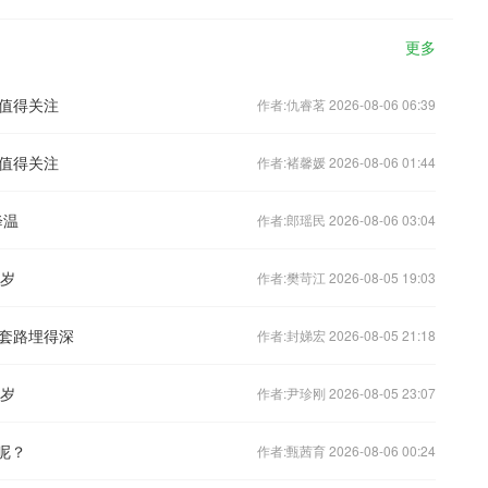
更多
值得关注
作者:仇睿茗 2026-08-06 06:39
值得关注
作者:褚馨媛 2026-08-06 01:44
降温
作者:郎瑶民 2026-08-06 03:04
8岁
作者:樊苛江 2026-08-05 19:03
套路埋得深
作者:封娣宏 2026-08-05 21:18
8岁
作者:尹珍刚 2026-08-05 23:07
呢？
作者:甄茜育 2026-08-06 00:24