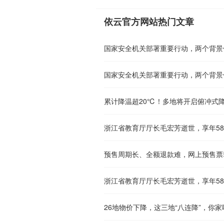
依云官方网站热门文章
国家安全机关部署重要行动，两个背景
国家安全机关部署重要行动，两个背景
累计降温超20℃！多地将开启俯冲式
浙江省教育厅厅长毛宏芳逝世，享年5
预售周期长、全额退款难，网上预售票
浙江省教育厅厅长毛宏芳逝世，享年5
26地物价下降，这三地“八连降”，你家