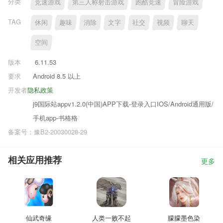
分类
竞速游戏
第三人称射击游戏
跑酷竞速
冒险游戏
TAG
休闲
趣味
消除
文字
社交
视频
聊天
空间
版本
6.11.53
要求
Android 8.5 以上
开发者
隐私政策
j9国际站appv1.2.0(中国)APP下载-登录入口IOS/Android通用版/
手机app-书格格
备案号：豫B2-20030028-29
相关应用推荐
更多
仙武奇缘
人类一败不起
朦朦墨色染