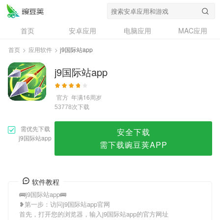
j9国际站app
首页
安卓应用
电脑应用
MAC应用
资讯
专题
设计奖
创意应用
首页
>
应用软件
>
j9国际站app
问答
j9国际站app
官方
年满16周岁
次下载
53778
需优先下载
安全下载
j9国际站app
需下载豌豆荚APP
软件教程
🚌j9国际站app🚌
❥第一步：访问j9国际站app官网
首先，打开您的浏览器，输入j9国际站app的官方网址