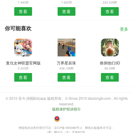
7.48GB
7.66GB
220.50MB
查看
查看
查看
你可能喜欢
更多
复仇女神联盟官网版
万界星辰珠
推倒他们3D
0.30GB
438.19MB
68.2MB
查看
查看
查看
© 2010 至今 j9国际站app 版权所有。© Since 2010 daxiongtv.com . All rights
reserved.
版权保护投诉指引
・
增值电信业务经营许可证：京ICP备19043480号-2
网络出版服务许可证：
（署）网出证（京）字第827号