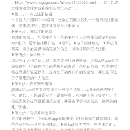
（https://www.shugege.com/Article/91425035.html）。您可以通
过搜索引擎搜索或直接输入网址来访问。
❥第二步：点击注册按钮
一旦进入j9国际站app官网，您会在页面上找到一个醒目的注册按
钮。点击该按钮，您将被引导至注册页面。
❥第三步：填写注册信息
在注册页面上，您需要填写一些必要的个人信息来创建j9国际站
app账户。通常包括用户名、❥密码、❥电子邮件地址、❥手机号
码等。请务必提供准确完整的信息，以确保顺利完成注册。
❥第四步：验证账户
填写完个人信息后，您可能需要进行账户验证。j9国际站app会向
您提供的电子邮件地址或手机号码发送一条验证信息，您需要按
照提示进行验证操作。这有助于确保账户的安全性，并防止不法
分子滥用您的个人信息。
❥第五步：设置安全选项
j9国际站app通常要求您设置一些安全选项，以增强账户的安全
性。例如，可以设置安全问题和答案，启用两步验证等功能。请
根据系统的提示设置相关选项，并妥善保管相关信息，确保您的
账户安全。
❥第六步：阅读并同意条款
在注册过程中，j9国际站app会提供使用条款和规定供您阅读。这
些条款包括平台的使用规范、❥隐私政策等内容。在注册之前，
请仔细阅读并理解这些条款，并确保您同意并愿意遵守。