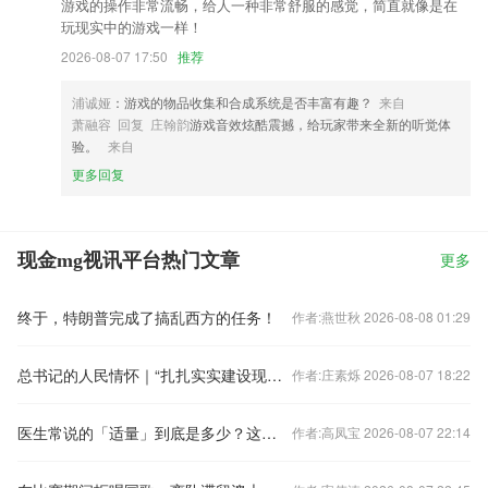
游戏的操作非常流畅，给人一种非常舒服的感觉，简直就像是在
玩现实中的游戏一样！
2026-08-07 17:50
推荐
浦诚娅
：游戏的物品收集和合成系统是否丰富有趣？
来自
萧融容 回复 庄翰韵
游戏音效炫酷震撼，给玩家带来全新的听觉体
验。
来自
更多回复
现金mg视讯平台热门文章
更多
终于，特朗普完成了搞乱西方的任务！
作者:燕世秋 2026-08-08 01:29
总书记的人民情怀｜“扎扎实实建设现代化产业体系”
作者:庄素烁 2026-08-07 18:22
医生常说的「适量」到底是多少？这四种高人气食物吃超了很伤身
作者:高凤宝 2026-08-07 22:14