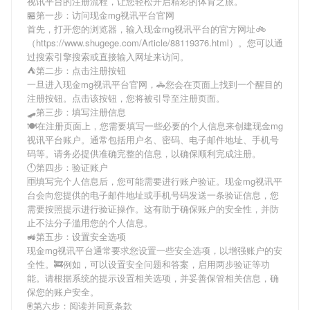
视讯平台
的注册流程，让您轻松开启精彩的体育之旅。
🏪第一步：访问现金mg视讯平台官网
首先，打开您的浏览器，输入
现金mg视讯平台
的官方网址🚲
（https://www.shugege.com/Article/88119376.html）。您可以通
过搜索引擎搜索或直接输入网址来访问。
⛺️第二步：点击注册按钮
一旦进入
现金mg视讯平台
官网，🚓您会在页面上找到一个醒目的
注册按钮。点击该按钮，您将被引导至注册页面。
🛹第三步：填写注册信息
🍽在注册页面上，您需要填写一些必要的个人信息来创建
现金mg
视讯平台
账户。通常包括用户名、密码、电子邮件地址、手机号
码等。请务必提供准确完整的信息，以确保顺利完成注册。
🕚第四步：验证账户
🈸填写完个人信息后，您可能需要进行账户验证。
现金mg视讯平
台
会向您提供的电子邮件地址或手机号码发送一条验证信息，您
需要按照提示进行验证操作。这有助于确保账户的安全性，并防
止不法分子滥用您的个人信息。
🚜第五步：设置安全选项
现金mg视讯平台
通常要求您设置一些安全选项，以增强账户的安
全性。🚒例如，可以设置安全问题和答案，启用两步验证等功
能。请根据系统的提示设置相关选项，并妥善保管相关信息，确
保您的账户安全。
🖲第六步：阅读并同意条款