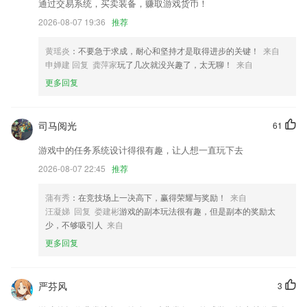
优化智能解闭锁。
通过交易系统，买卖装备，赚取游戏货币！
2026-08-07 19:36
推荐
新增了更多海报素材。
充电记录优化，可以查看充电记录明细，并发送红包；
黄瑶炎
：不要急于求成，耐心和坚持才是取得进步的关键！
来自
修改高级会员离线使用时间由5小时改为10小时，终身会员离线使用时间
申婵建 回复 龚萍家
玩了几次就没兴趣了，太无聊！
来自
由10小时改为24小时
更多回复
修改了其他已知的问题
联系我们
司马阅光
61
以上就是现金mg视讯平台的介绍，如果您喜欢这款软件，您可以到应用
商店进行打分评论，说出您的使用经历，以帮助我们更好的对产品进行优
游戏中的任务系统设计得很有趣，让人想一直玩下去
化修改。
2026-08-07 22:45
推荐
蒲有秀
：在竞技场上一决高下，赢得荣耀与奖励！
来自
汪凝娣 回复 娄建彬
游戏的副本玩法很有趣，但是副本的奖励太
少，不够吸引人
来自
更多回复
严芬风
3