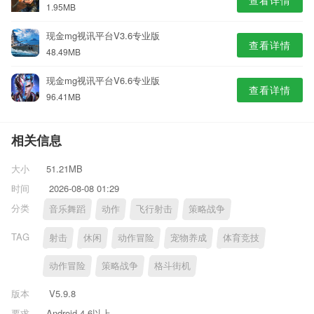
查看详情
1.95MB
现金mg视讯平台V3.6专业版
查看详情
48.49MB
现金mg视讯平台V6.6专业版
查看详情
96.41MB
相关信息
大小
51.21MB
时间
2026-08-08 01:29
分类
音乐舞蹈
动作
飞行射击
策略战争
TAG
射击
休闲
动作冒险
宠物养成
体育竞技
动作冒险
策略战争
格斗街机
版本
V5.9.8
要求
Android 4.6以上