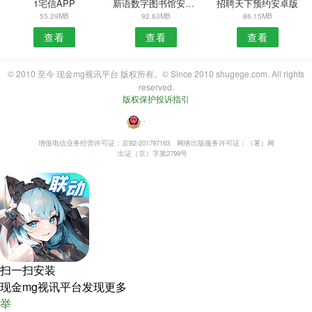
1宅信APP
新语数字图书馆安卓版
招聘天下预约安卓版
55.29MB
92.63MB
86.15MB
查看
查看
查看
© 2010 至今 现金mg视讯平台 版权所有。© Since 2010 shugege.com. All rights
reserved.
版权保护投诉指引
・
增值电信业务经营许可证：京B2-201797163
网络出版服务许可证：（署）网
出证（京）字第2799号
扫一扫安装
现金mg视讯平台发现更多
举