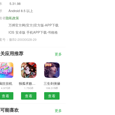
本
5.31.98
求
Android 8.5 以上
发者
隐私政策
万搏官方网(官方)官方版-APP下载
IOS 安卓版 手机APP下载-书格格
号：豫B2-20030028-29
相关应用推荐
更多
疯狂挂机
独孤求败剑侠情缘
三生剑侠缘
4.97GB
1.75GB
199.31MB
查看
查看
查看
你可能喜欢
更多