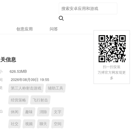
创意应用
问答
相关信息
扫一扫安装
小
626.53MB
万搏官方网发现更
多
间
2026年08月09日 19:55
类
第三人称射击游戏
辅助工具
经营策略
飞行射击
AG
休闲
趣味
消除
文字
社交
视频
聊天
空间