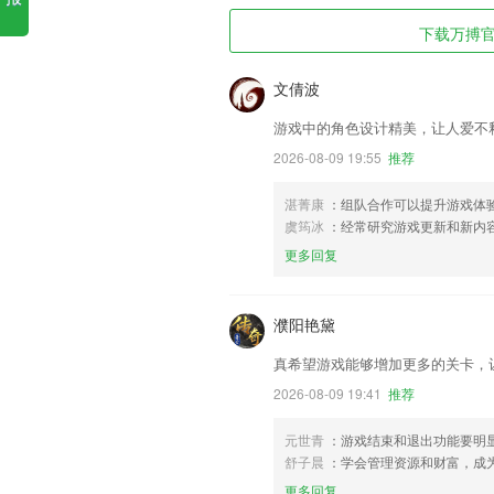
下载万搏官方
文倩波
游戏中的角色设计精美，让人爱不
2026-08-09 19:55
推荐
湛菁康
：组队合作可以提升游戏体
虞筠冰
：经常研究游戏更新和新内
更多回复
濮阳艳黛
真希望游戏能够增加更多的关卡，
2026-08-09 19:41
推荐
元世青
：游戏结束和退出功能要明
舒子晨
：学会管理资源和财富，成
更多回复