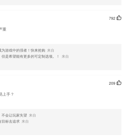
792
严重
成为游戏中的强者！快来抢购
来自
，但是希望能有更多的可定制选项。！
来自
209
易上手？
，不会让玩家失望
来自
有目标去追求
来自