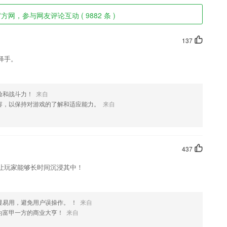
网，参与网友评论互动 ( 9882 条 )
137
释手。
验和战斗力！
来自
容，以保持对游戏的了解和适应能力。
来自
437
让玩家能够长时间沉浸其中！
显易用，避免用户误操作。 ！
来自
为富甲一方的商业大亨！
来自