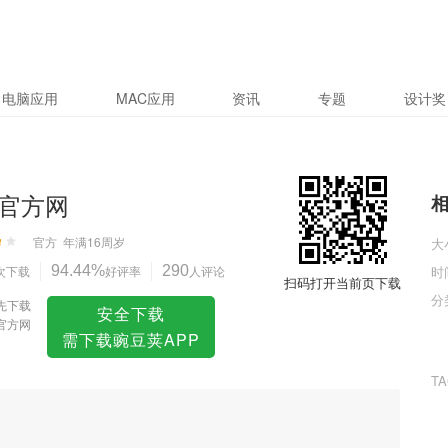
电脑应用
MAC应用
资讯
专题
设计奖
官方网
官方
年满16周岁
大
次下载
94.44%
好评率
290
人评论
时
扫码打开当前页下载
分
先下载
安全下载
官方网
需下载豌豆荚APP
T