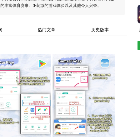
供的丰富体育赛事、❥刺激的游戏体验以及其他令人兴奋。
)
热门文章
历史版本