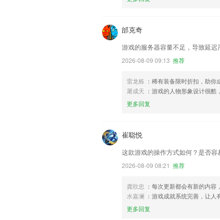
邰克奇
游戏的服务器容量不足，导致延迟
2026-08-09 09:13
推荐
雷龙栋
：稀有装备限时折扣，助你
屠成天
：游戏的人物形象设计很酷
更多回复
崔聪悦
这款游戏的操作方式如何？是否容
2026-08-09 08:21
推荐
龚欣忠
：每次更新都会有新的内容
水嘉澜
：游戏成就系统完善，让人
更多回复