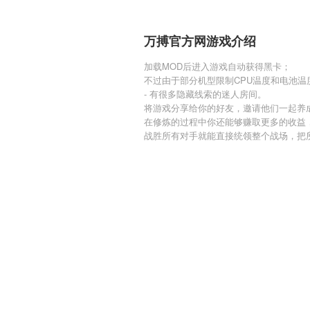
万搏官方网游戏介绍
加载MOD后进入游戏自动获得黑卡；
不过由于部分机型限制CPU温度和电池温
- 有很多隐藏线索的迷人房间。
将游戏分享给你的好友，邀请他们一起养
在修炼的过程中你还能够赚取更多的收益
战胜所有对手就能直接统领整个战场，把