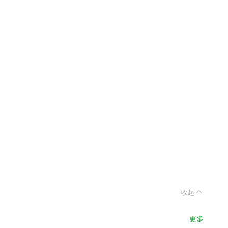
收起
更多