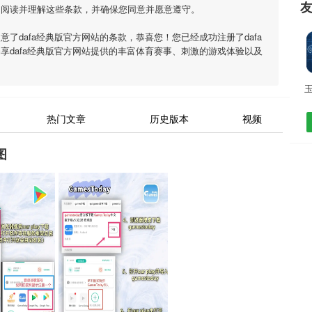
细阅读并理解这些条款，并确保您同意并愿意遵守。
同意了
dafa经典版官方网站
的条款，恭喜您！您已经成功注册了dafa
畅享
dafa经典版官方网站
提供的丰富体育赛事、刺激的游戏体验以及
玉
热门文章
历史版本
视频
图