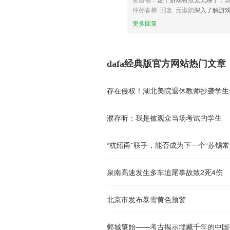
仲孙春桦 回复 元淑韵
深入了解游
更多回复
dafa经典版官方网站热门文章
存在侵权！湖北美院退休教师抄袭学生
濮存昕：我是被观众当场考试的学生
“杭绍甬”联手，能否成为下一个“苏锡常
泉南高速发生多车追尾事故致2死4伤
北京市发布暴雪黄色预警
邺城肇始——考古揭示埋藏千年的中国