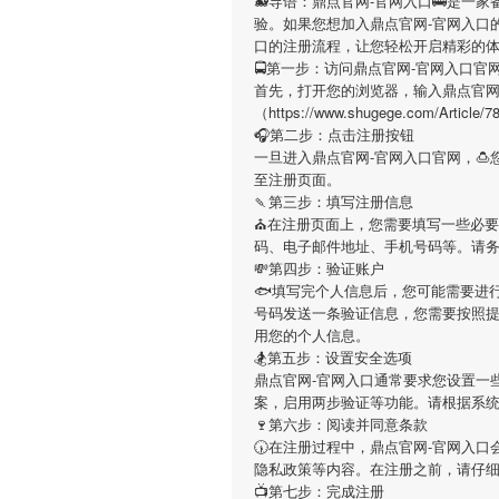
🐋导语：
鼎点官网-官网入口
🚌是一
验。如果您想加入
鼎点官网-官网入口
口
的注册流程，让您轻松开启精彩的
🚍第一步：访问鼎点官网-官网入口官
首先，打开您的浏览器，输入
鼎点官网
（https://www.shugege.com/
🎧第二步：点击注册按钮
一旦进入
鼎点官网-官网入口
官网，
至注册页面。
🍡第三步：填写注册信息
⛪️在注册页面上，您需要填写一些必
码、电子邮件地址、手机号码等。请
💸第四步：验证账户
🐟填写完个人信息后，您可能需要进
号码发送一条验证信息，您需要按照
用您的个人信息。
🏂第五步：设置安全选项
鼎点官网-官网入口
通常要求您设置一
案，启用两步验证等功能。请根据系
🍷第六步：阅读并同意条款
🕠在注册过程中，
鼎点官网-官网入口
隐私政策等内容。在注册之前，请仔
📺第七步：完成注册