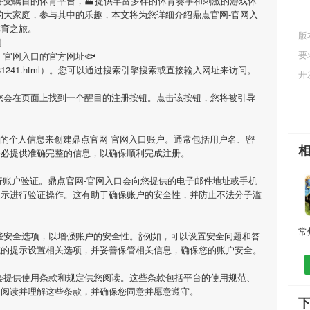
家备受瞩目的体育平台，🏭提供丰富多样的体育赛事和刺激的游戏体
的大家庭，参与其中的乐趣，本文将为您详细介绍
鼎点官网-官网入
体育之旅。
版
网
要
-官网入口
的官方网址🐟
Article/781241.html）。您可以通过搜索引擎搜索或直接输入网址来访问。
开
您会在页面上找到一个醒目的注册按钮。点击该按钮，您将被引导
要的个人信息来创建
鼎点官网-官网入口
账户。通常包括用户名、密
务必提供准确完整的信息，以确保顺利完成注册。
行账户验证。
鼎点官网-官网入口
会向您提供的电子邮件地址或手机
提示进行验证操作。这有助于确保账户的安全性，并防止不法分子滥
些安全选项，以增强账户的安全性。🍾例如，可以设置安全问题和答
统的提示设置相关选项，并妥善保管相关信息，确保您的账户安全。
会提供使用条款和规定供您阅读。这些条款包括平台的使用规范、
细阅读并理解这些条款，并确保您同意并愿意遵守。