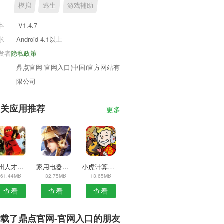
模拟
逃生
游戏辅助
本
V1.4.7
求
Android 4.1以上
发者
隐私政策
鼎点官网-官网入口(中国)官方网站有
限公司
相关应用推荐
更多
常州人才安卓版
家用电器网APP
小虎计算器APP
61.44MB
32.75MB
13.65MB
查看
查看
查看
下载了鼎点官网-官网入口的朋友