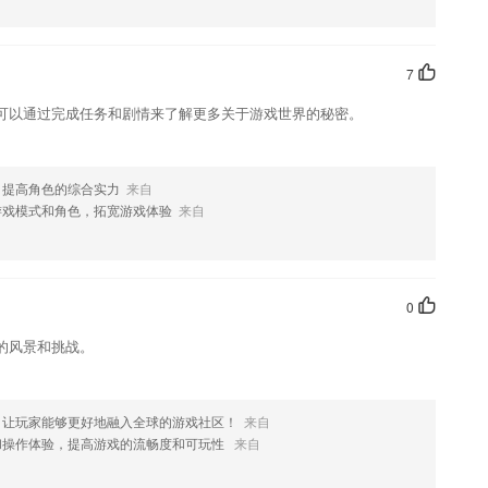
如果您喜欢这款软件，您可以到应用商店进行打分评论，说出您的使用
修改。
7
员工
可以通过完成任务和剧情来了解更多关于游戏世界的秘密。
果您喜欢这款软件，您可以到应用商店进行打分评论，说出您的使用经
改。
，提高角色的综合实力
来自
游戏模式和角色，拓宽游戏体验
来自
0
的风景和挑战。
，让玩家能够更好地融入全球的游戏社区！
来自
和操作体验，提高游戏的流畅度和可玩性
来自