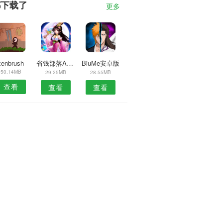
都下载了
更多
zenbrush
省钱部落APP
BiuMe安卓版
50.14MB
29.25MB
28.55MB
查看
查看
查看