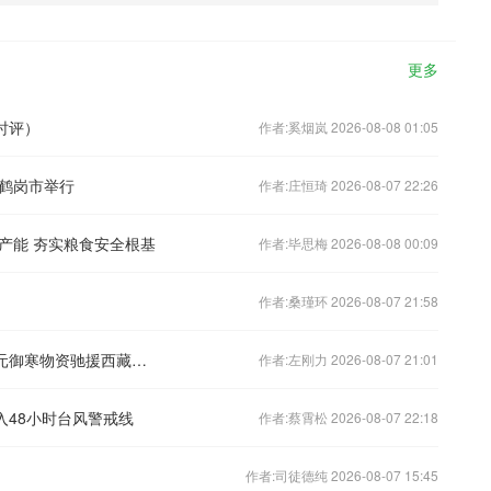
更多
时评）
作者:奚烟岚 2026-08-08 01:05
在鹤岗市举行
作者:庄恒琦 2026-08-07 22:26
产能 夯实粮食安全根基
作者:毕思梅 2026-08-08 00:09
作者:桑瑾环 2026-08-07 21:58
中乔体育携手福建省青基会捐赠800万元御寒物资驰援西藏地震灾区
作者:左刚力 2026-08-07 21:01
入48小时台风警戒线
作者:蔡霄松 2026-08-07 22:18
作者:司徒德纯 2026-08-07 15:45