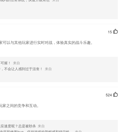
势
是可以免费去获取，优质体验。
文字互译、查询校对、古籍整理等工作的效率和质量。
15
习中心
玩家可以与其他玩家进行实时对战，体验真实的战斗乐趣。
绝技一看就懂
不可摧！
来自
中，不会让人感到过于沮丧！
来自
么?
韦妖模式启动失败问题
524
包括改签退票功能
玩家之间的竞争和互动。
反应速度呢？总是被秒杀
来自
内容和修复bug，保持游戏的新鲜感和稳定性。
来自