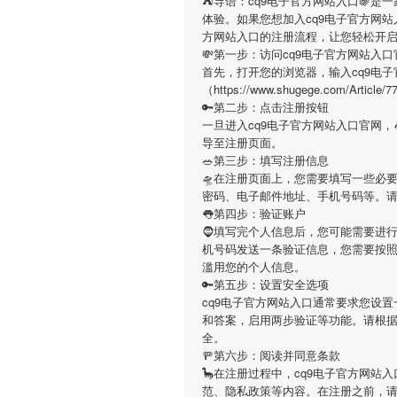
⛺️导语：
cq9电子官方网站入口
🍇是
体验。如果您想加入
cq9电子官方网站
方网站入口
的注册流程，让您轻松开
💸第一步：访问cq9电子官方网站入口
首先，打开您的浏览器，输入
cq9电
（https://www.shugege.com/
🔑第二步：点击注册按钮
一旦进入
cq9电子官方网站入口
官网，
导至注册页面。
🥗第三步：填写注册信息
🛸在注册页面上，您需要填写一些必
密码、电子邮件地址、手机号码等。
👅第四步：验证账户
🧔填写完个人信息后，您可能需要进
机号码发送一条验证信息，您需要按
滥用您的个人信息。
🔑第五步：设置安全选项
cq9电子官方网站入口
通常要求您设置
和答案，启用两步验证等功能。请根
全。
🚥第六步：阅读并同意条款
🦕在注册过程中，
cq9电子官方网站入
范、隐私政策等内容。在注册之前，