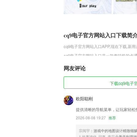
cq9电子官方网站入口下载简
cq9电子官方网站入口
APP,现在下载,新
cq9电子官方网站入口是一款趣味性的卡
精致的游戏画面，精心设计的萌系卡通人物
挑战，快和好友开启你的冒险竞技之旅吧，
网友评论
趣手游网下载吧!
cq9电子官方网站入口软件特
下载cq9电子官
1,板块清晰，使用方便，新人也能熟练使
欧阳聪刚
2,快捷查词:支持语音查词、手写查词、
提供清晰的导航菜单，让玩家轻松
3,方便学生和家长学习安全知识、参与安
2026-08-08 19:27
推荐
4,随时可在平台进行资料共享，并且还能
5,在户外也能控制家里的灯具，省心省时
宗阅宇
：游戏中的地图设计精致细
1.徐离鸿佳 回复 童宗丹
善于利用