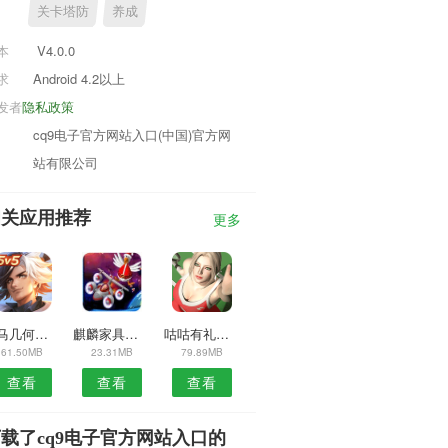
关卡塔防
养成
本
V4.0.0
求
Android 4.2以上
发者
隐私政策
cq9电子官方网站入口(中国)官方网
站有限公司
相关应用推荐
更多
小马几何计算器APP
麒麟家具安卓版
咕咕有礼安卓版
61.50MB
23.31MB
79.89MB
查看
查看
查看
载了cq9电子官方网站入口的