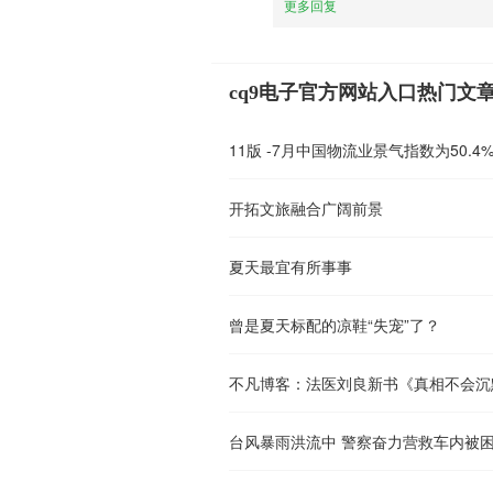
更多回复
cq9电子官方网站入口热门文
11版 -7月中国物流业景气指数为50.4
开拓文旅融合广阔前景
夏天最宜有所事事
曾是夏天标配的凉鞋“失宠”了？
台风暴雨洪流中 警察奋力营救车内被