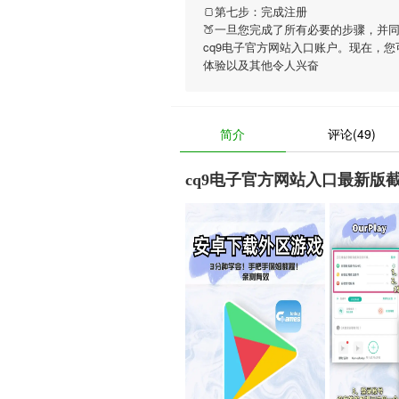
🍞第七步：完成注册
🍑一旦您完成了所有必要的步骤，并
cq9电子官方网站入口账户。现在，您
体验以及其他令人兴奋
简介
评论(49)
cq9电子官方网站入口最新版