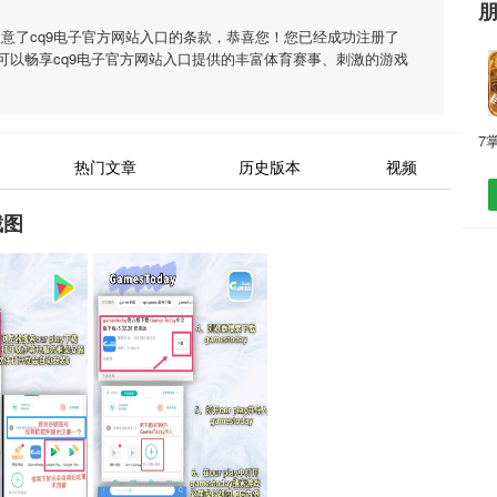
同意了
cq9电子官方网站入口
的条款，恭喜您！您已经成功注册了
可以畅享
cq9电子官方网站入口
提供的丰富体育赛事、刺激的游戏
热门文章
历史版本
视频
截图