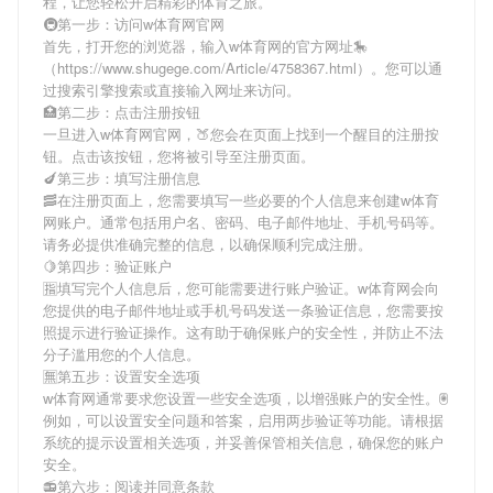
程，让您轻松开启精彩的体育之旅。
🚇第一步：访问w体育网官网
首先，打开您的浏览器，输入
w体育网
的官方网址🎠
（https://www.shugege.com/Article/4758367.html）。您可以通
过搜索引擎搜索或直接输入网址来访问。
🏥第二步：点击注册按钮
一旦进入
w体育网
官网，🍑您会在页面上找到一个醒目的注册按
钮。点击该按钮，您将被引导至注册页面。
🍆第三步：填写注册信息
🥓在注册页面上，您需要填写一些必要的个人信息来创建
w体育
网
账户。通常包括用户名、密码、电子邮件地址、手机号码等。
请务必提供准确完整的信息，以确保顺利完成注册。
🍋第四步：验证账户
🈯填写完个人信息后，您可能需要进行账户验证。
w体育网
会向
您提供的电子邮件地址或手机号码发送一条验证信息，您需要按
照提示进行验证操作。这有助于确保账户的安全性，并防止不法
分子滥用您的个人信息。
🈚第五步：设置安全选项
w体育网
通常要求您设置一些安全选项，以增强账户的安全性。🖲
例如，可以设置安全问题和答案，启用两步验证等功能。请根据
系统的提示设置相关选项，并妥善保管相关信息，确保您的账户
安全。
📻第六步：阅读并同意条款