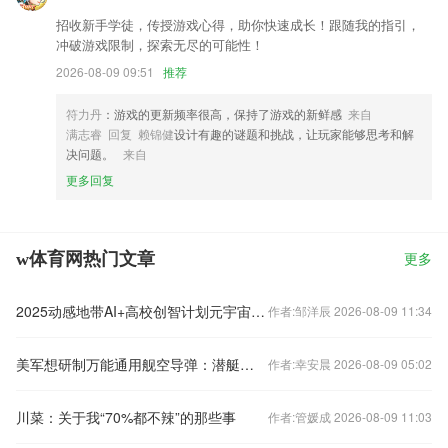
招收新手学徒，传授游戏心得，助你快速成长！跟随我的指引，
冲破游戏限制，探索无尽的可能性！
2026-08-09 09:51
推荐
符力丹
：游戏的更新频率很高，保持了游戏的新鲜感
来自
满志睿 回复 赖锦健
设计有趣的谜题和挑战，让玩家能够思考和解
决问题。
来自
更多回复
w体育网热门文章
更多
2025动感地带AI+高校创智计划元宇宙启航
作者:邹洋辰 2026-08-09 11:34
美军想研制万能通用舰空导弹：潜艇也能打预警机
作者:幸安晨 2026-08-09 05:02
川菜：关于我“70%都不辣”的那些事
作者:管媛成 2026-08-09 11:03