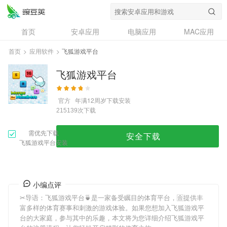
首页
安卓应用
电脑应用
MAC应用
资讯
专题
设计奖
创意应用
首页
>
应用软件
>
飞狐游戏平台
问答
飞狐游戏平台
官方
年满12周岁
下载安装
次下载
215139
需优先下载
安全下载
飞狐游戏平台安装
小编点评
✂导语：
飞狐游戏平台
🍵是一家备受瞩目的体育平台，🈴提供丰
富多样的体育赛事和刺激的游戏体验。如果您想加入
飞狐游戏平
台
的大家庭，参与其中的乐趣，本文将为您详细介绍
飞狐游戏平