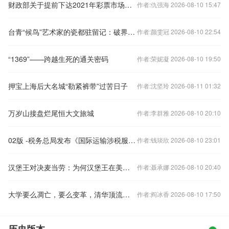
财政部关于提前下达2021年彩票市场调控资金预算的通知
作者:仇强海 2026-08-10 15:47
台青“候鸟”艺术家的瓷都驻留记：破界、创作、交融
作者:颜雯冠 2026-08-10 22:54
“1369”——跨越生死的通关密码
作者:荣妮凝 2026-08-10 19:50
押宝上海后大名城“勒紧裤带”过苦日子
作者:沈坚玲 2026-08-11 01:32
万岁山接盘烂尾恒大文旅城
作者:李群雅 2026-08-10 20:10
02版 -税务总局发布《国际运输涉税服务指引》
作者:钱琰欣 2026-08-10 23:01
汉堡王对决麦当劳：为何汉堡王在美国市场实现强势领跑
作者:聂承娜 2026-08-10 20:40
大学要么凋亡，要么变革，清华顶流教授这样说
作者:阎冰香 2026-08-10 17:50