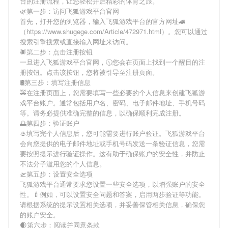
台
的注册流程，让您轻松开启精彩的体育之旅。
🌿第一步：访问飞狐游戏平台官网
首先，打开您的浏览器，输入
飞狐游戏平台
的官方网址🚄
（https://www.shugege.com/Article/472971.html）。您可以通过
搜索引擎搜索或直接输入网址来访问。
🕷第二步：点击注册按钮
一旦进入
飞狐游戏平台
官网，🕥您会在页面上找到一个醒目的注
册按钮。点击该按钮，您将被引导至注册页面。
🛢第三步：填写注册信息
🚕在注册页面上，您需要填写一些必要的个人信息来创建
飞狐游
戏平台
账户。通常包括用户名、密码、电子邮件地址、手机号码
等。请务必提供准确完整的信息，以确保顺利完成注册。
🌅第四步：验证账户
🥌填写完个人信息后，您可能需要进行账户验证。
飞狐游戏平台
会向您提供的电子邮件地址或手机号码发送一条验证信息，您需
要按照提示进行验证操作。这有助于确保账户的安全性，并防止
不法分子滥用您的个人信息。
🛫第五步：设置安全选项
飞狐游戏平台
通常要求您设置一些安全选项，以增强账户的安全
性。🍼例如，可以设置安全问题和答案，启用两步验证等功能。
请根据系统的提示设置相关选项，并妥善保管相关信息，确保您
的账户安全。
🌒第六步：阅读并同意条款