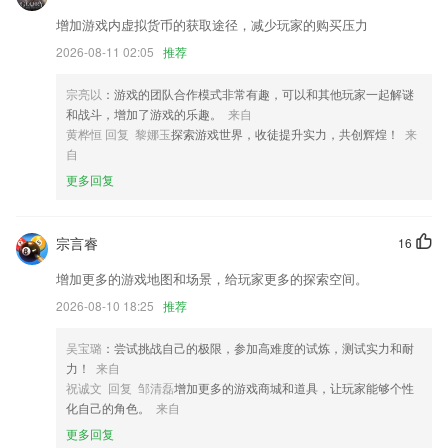
飞狐游戏平台更新了什么?
增加游戏内虚拟货币的获取途径，减少玩家的购买压力
2026-08-11 02:05
推荐
优化机酒流程简繁体版切换功能；
夏日专属模板滤镜上新，杂志风拼贴风宝丽来多格胶片……应有尽有
宗亮以
：游戏的团队合作模式非常有趣，可以和其他玩家一起解谜
其他部分页面优化，修复了已知的BUG；
和战斗，增加了游戏的乐趣。
来自
黄桦恒 回复 黎娜玉
探索游戏世界，收徒提升实力，共创辉煌！
来
【优化】编辑自动化页面，新增删除按钮；
自
软件点评
更多回复
修正远程色卡显示错误内容
联系我们
宗言睿
16
以上就是飞狐游戏平台的介绍，如果您喜欢这款软件，您可以到应用商店
进行打分评论，说出您的使用经历，以帮助我们更好的对产品进行优化修
增加更多的游戏地图和场景，给玩家更多的探索空间。
改。
2026-08-10 18:25
推荐
吴宝璐
：尝试挑战自己的极限，参加高难度的试炼，测试实力和耐
力！
来自
祝诚文 回复 邹清磊
增加更多的游戏商城和道具，让玩家能够个性
化自己的角色。
来自
更多回复