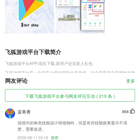
飞狐游戏平台下载简介
飞狐游戏平台
APP,现在下载,新用户还送新人礼包.
飞狐游戏平台是一款非常火爆的冒险生存游戏，这个里面是非常恐怖的游
戏，游戏场景是在一座神秘的小岛上，里面是非常恐怖的森林，而且还有
网友评论
更多
很多恐怖的生物会攻击你，你一定要小心，这里一直都是黑夜没有一丝的
阳光，恐怖的怪物正在靠近着你。
下载飞狐游戏平台参与网友评论互动 ( 219 条 )
飞狐游戏平台软件特色
蓝寒勇
868
1,快速找到情人和死党：想找情人还是死党，我不知道你知道，赶紧行
动，不然情人真的变死党
游戏中的角色技能设计得很独特，但是有些技能效果显示不清
2,最新的视觉和交互体验，让你的学习效率瞬间提升，学习生活更加便捷
楚，需要改进。
快乐！
2026-08-11 03:16
推荐