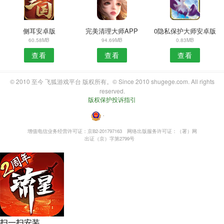
侧耳安卓版
完美清理大师APP
0隐私保护大师安卓版
60.58MB
94.69MB
0.83MB
查看
查看
查看
© 2010 至今 飞狐游戏平台 版权所有。© Since 2010 shugege.com. All rights
reserved.
版权保护投诉指引
・
增值电信业务经营许可证：京B2-201797163
网络出版服务许可证：（署）网
出证（京）字第2799号
扫一扫安装