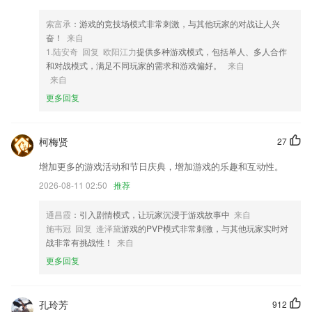
3,每日头条新闻资讯，让你一手掌握天下精彩事。
索富承
：游戏的竞技场模式非常刺激，与其他玩家的对战让人兴
4,随时随地都可以在这里查询自己需要的内容,绝对可以让用户获取对应
奋！
来自
的信息;
1.陆安奇 回复 欧阳江力
提供多种游戏模式，包括单人、多人合作
5,开发商：深圳市奇智创想科技有限公司
和对战模式，满足不同玩家的需求和游戏偏好。
来自
来自
6,标准化企业官网
更多回复
飞狐游戏平台软件优势
1.上百种关卡，每个关卡中都有着不同的任务，每个任务中的玩法都各不
柯梅贤
27
相同。
2.允许用户对学生的学情数据组成形式进行自定义。
增加更多的游戏活动和节日庆典，增加游戏的乐趣和互动性。
3.我们相信,没有解不开的心结.拥有众多心理、情感专家,可在线一对一指
2026-08-11 02:50
推荐
导.随时随地即可倾诉,聆听你的困扰.
通昌霞
：引入剧情模式，让玩家沉浸于游戏故事中
来自
4.实时为你分享大量的题库内容，都是可以免费选择的，只要你有时间就
施韦冠 回复 逄泽黛
游戏的PVP模式非常刺激，与其他玩家实时对
可以在线刷，非常的方便;
战非常有挑战性！
来自
5.精
更多回复
6.针对高三学生填报志愿服务（大数据分析，分尽其用），主要功能包括
志愿填报、数据查询、自主招生、超级智能互查、新高考选科、自主招
生、专家一对一等功能。
孔玲芳
912