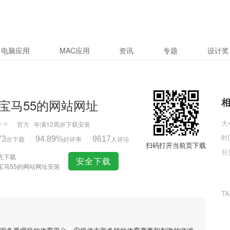
电脑应用
MAC应用
资讯
专题
设计奖
宝马55的网站网址
大
官方
年满12周岁
下载安装
时
73
次下载
94.89%
好评率
9617
人评论
扫码打开当前页下载
分
先下载
安全下载
宝马55的网站网址安装
T