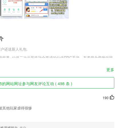
介
用户还送新人礼包.
异世界+仙侠二次元风格融合而成的仙侠RPG手游，有着最为极致的指
及二次元精美的动作人物外观，取长补短定制成为最为有趣不同的画面
逅自己的另一半。
更多
色
的网站网址参与网友评论互动 ( 498 条 )
念，帮助企业提升沟通流畅度，实现员工基于工作要求学习，并通过规模
190
习的解决方案。
被其他玩家虐得很惨
最全面的考试体验。
课艺师。
战略思维能力
来自