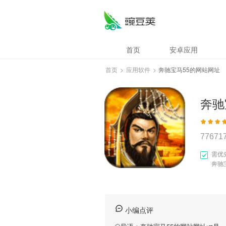
首页
安卓应用
首页
>
应用软件
>
奔驰宝马55的网站网址
奔驰
77671
需优
奔驰
小编点评