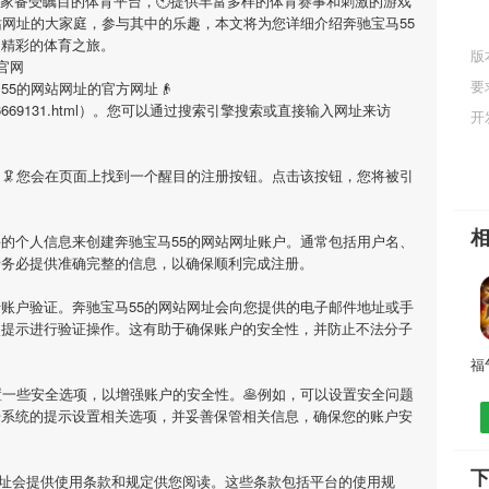
一家备受瞩目的体育平台，🕙提供丰富多样的体育赛事和刺激的游戏
站网址
的大家庭，参与其中的乐趣，本文将为您详细介绍
奔驰宝马55
启精彩的体育之旅。
版
官网
要
55的网站网址
的官方网址👴
Article/46669131.html）。您可以通过搜索引擎搜索或直接输入网址来访
开
，🦑您会在页面上找到一个醒目的注册按钮。点击该按钮，您将被引
要的个人信息来创建
奔驰宝马55的网站网址
账户。通常包括用户名、
请务必提供准确完整的信息，以确保顺利完成注册。
行账户验证。
奔驰宝马55的网站网址
会向您提供的电子邮件地址或手
照提示进行验证操作。这有助于确保账户的安全性，并防止不法分子
一些安全选项，以增强账户的安全性。🥞例如，可以设置安全问题
据系统的提示设置相关选项，并妥善保管相关信息，确保您的账户安
下
址
会提供使用条款和规定供您阅读。这些条款包括平台的使用规