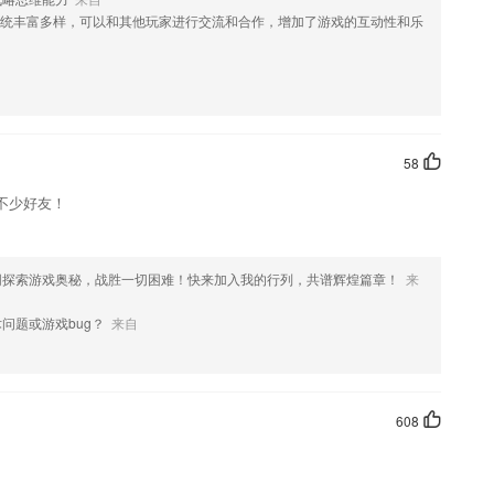
统丰富多样，可以和其他玩家进行交流和合作，增加了游戏的互动性和乐
势
资格证聚题库
58
不少好友！
环境中进行字母学习。
练，练习更多重点知识。
同探索游戏奥秘，战胜一切困难！快来加入我的行列，共谱辉煌篇章！
来
什么?
问题或游戏bug？
来自
数据展示方式
608