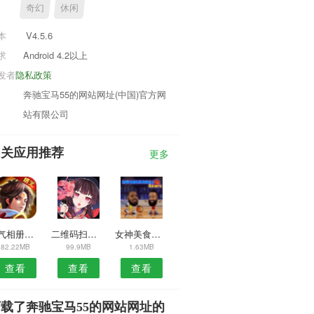
奇幻
休闲
本
V4.5.6
求
Android 4.2以上
发者
隐私政策
奔驰宝马55的网站网址(中国)官方网
站有限公司
相关应用推荐
更多
福气相册安卓版
二维码扫描生成器安卓版
女神美食相机APP
82.22MB
99.9MB
1.63MB
查看
查看
查看
载了奔驰宝马55的网站网址的