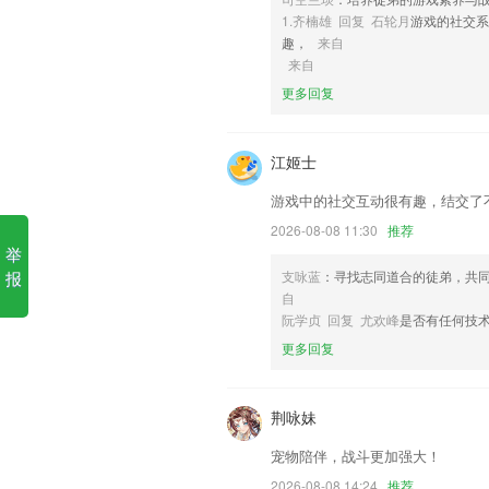
1.齐楠雄 回复 石轮月
游戏的社交系
6,【前沿资讯抢鲜发布】
趣，
来自
奔驰宝马55的网站网址软件优
来自
更多回复
1.快速购课：支持支付宝，尽在“掌”握
2.基金从业资格考试聚题库又名基金从业
江姬士
3.做题我们更专业，一个app让你不再迷路
游戏中的社交互动很有趣，结交了
4.精美的动画设计，让儿童在轻松愉快的
2026-08-08 11:30
推荐
5.实力派小讲师，手把手带你学
举
6.在考试来临前可以随时开启考前押题训
报
支咏蓝
：寻找志同道合的徒弟，共
自
奔驰宝马55的网站网址更新了
阮学贞 回复 尤欢峰
是否有任何技术
施工报验多岗位签名优化
更多回复
登录功能优化，使用户登录更便捷。
【考核】更新涉旅企业诚信评价进展情况
荆咏妹
地图加载更顺滑
宠物陪伴，战斗更加强大！
积分兑换比例可根据客户等级不同
2026-08-08 14:24
推荐