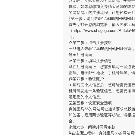
🌕导语：
奔驰宝马55的网站网址
🎺是
体验。如果您想加入
奔驰宝马55的网
的网站网址
的注册流程，让您轻松开
🍾第一步：访问奔驰宝马55的网站网址
首先，打开您的浏览器，输入
奔驰宝马
（https://www.shugege.com/
问。
🍮第二步：点击注册按钮
一旦进入
奔驰宝马55的网站网址
官网
导至注册页面。
🛫第三步：填写注册信息
🍪在注册页面上，您需要填写一些必
密码、电子邮件地址、手机号码等。
📠第四步：验证账户
👦填写完个人信息后，您可能需要进
机号码发送一条验证信息，您需要按
滥用您的个人信息。
💻第五步：设置安全选项
奔驰宝马55的网站网址
通常要求您设置
和答案，启用两步验证等功能。请根
全。
🏂第六步：阅读并同意条款
⌛️在注册过程中，
奔驰宝马55的网站网