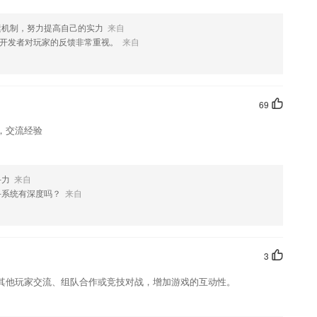
选项
运机制，努力提高自己的实力
来自
开发者对玩家的反馈非常重视。
来自
，如果您喜欢这款软件，您可以到应用商店进行打分评论，说出您的使用
修改。
69
，交流经验
斗力
来自
斗系统有深度吗？
来自
3
其他玩家交流、组队合作或竞技对战，增加游戏的互动性。