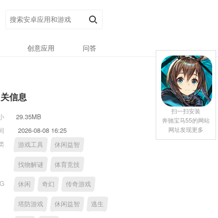
创意应用
问答
相关信息
扫一扫安装
小
29.35MB
奔驰宝马55的网站
网址发现更多
间
2026-08-08 16:25
类
游戏工具
休闲益智
找物解谜
体育竞技
AG
休闲
奇幻
传奇游戏
塔防游戏
休闲益智
逃生