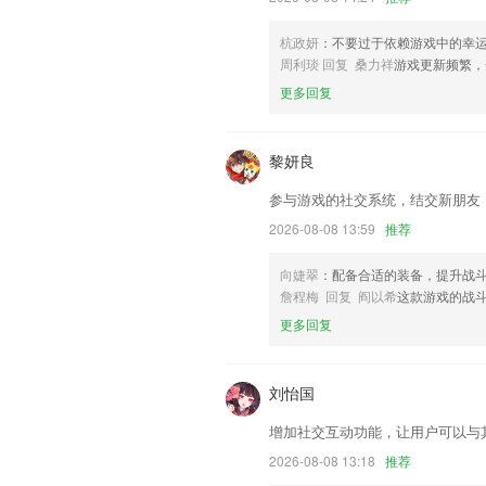
文本编辑器设置中增加代码高亮长度限制
杭政妍
：不要过于依赖游戏中的幸
联系我们
周利琰 回复 桑力祥
游戏更新频繁，
以上就是奔驰宝马55的网站网址的介绍
经历，以帮助我们更好的对产品进行优化
更多回复
黎妍良
参与游戏的社交系统，结交新朋友
2026-08-08 13:59
推荐
向婕翠
：配备合适的装备，提升战
詹程梅 回复 阎以希
这款游戏的战
更多回复
刘怡国
增加社交互动功能，让用户可以与
2026-08-08 13:18
推荐