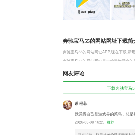
奔驰宝马55的网站网址下载简
奔驰宝马55的网站网址
APP,现在下载,新
奔驰宝马55的网站网址是一款最为新奇的
尖历练玩法，根据国风浓厚的仙侠世界以
效果，在非同一般的轻松战役中，寻找邂
网友评论
奔驰宝马55的网站网址软件特
下载奔驰宝马55
1,统计分析与时间轴
2,中国烟草网络学院基于完备的设计理
萧程菲
化、标准化的课程模块为企业提供正式学
我觉得自己是游戏界的菜鸟，总是
3,测试考题专区，也是能够轻松的体验的
2026-08-08 16:25
推荐
4,有专业的课程录制团队，还有专业的授
5,政务
司空兰琰
：培养徒弟的游戏素养与