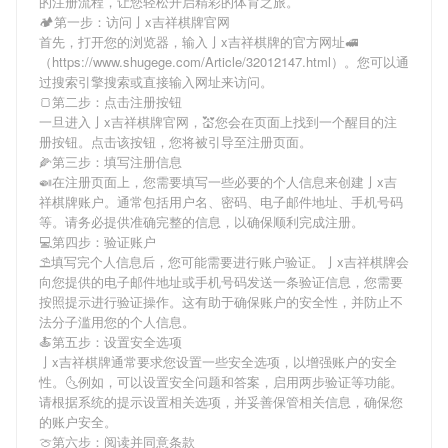
的注册流程，让您轻松开启精彩的体育之旅。
🏕第一步：访问亅x吉祥棋牌官网
首先，打开您的浏览器，输入
亅x吉祥棋牌
的官方网址🚅
（https://www.shugege.com/Article/32012147.html）。您可以通
过搜索引擎搜索或直接输入网址来访问。
🍞第二步：点击注册按钮
一旦进入
亅x吉祥棋牌
官网，💒您会在页面上找到一个醒目的注
册按钮。点击该按钮，您将被引导至注册页面。
🌽第三步：填写注册信息
🍛在注册页面上，您需要填写一些必要的个人信息来创建
亅x吉
祥棋牌
账户。通常包括用户名、密码、电子邮件地址、手机号码
等。请务必提供准确完整的信息，以确保顺利完成注册。
💻第四步：验证账户
⛱填写完个人信息后，您可能需要进行账户验证。
亅x吉祥棋牌
会
向您提供的电子邮件地址或手机号码发送一条验证信息，您需要
按照提示进行验证操作。这有助于确保账户的安全性，并防止不
法分子滥用您的个人信息。
🍝第五步：设置安全选项
亅x吉祥棋牌
通常要求您设置一些安全选项，以增强账户的安全
性。🌜例如，可以设置安全问题和答案，启用两步验证等功能。
请根据系统的提示设置相关选项，并妥善保管相关信息，确保您
的账户安全。
🍈第六步：阅读并同意条款