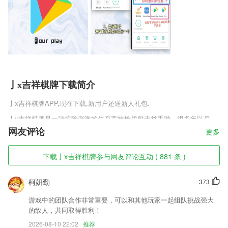
亅x吉祥棋牌下载简介
亅x吉祥棋牌
APP,现在下载,新用户还送新人礼包.
亅x吉祥棋牌是一款惊险刺激的生存竞技枪战射击类手游。很多年以后，
地球进入末日时代，辉煌无比的人类文明变成了一堆堆废土，由于许多的
网友评论
更多
生化武器泄露，导致大量动物和人类遭到感染变异成为恐怖的丧尸，世界
一片混乱。玩家将化生一名特工，利用各种武器消灭丧尸，保卫仅存的人
下载亅x吉祥棋牌参与网友评论互动 ( 881 条 )
类文明。
亅x吉祥棋牌软件特色
柯妍勤
373
1,既权威、理性、丰富，又生动、活跃、周到，更快捷、更立体、更全面
游戏中的团队合作非常重要，可以和其他玩家一起组队挑战强大
地讲述香河好故事，传递香河好声音，树立香河好形象。
的敌人，共同取得胜利！
2,只要一个账号，所有兴趣信息全部云端同步，随时随地，只看自己的新
2026-08-10 22:02
推荐