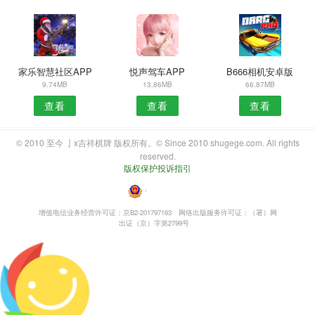
家乐智慧社区APP
悦声驾车APP
B666相机安卓版
9.74MB
13.86MB
66.87MB
查看
查看
查看
© 2010 至今 亅x吉祥棋牌 版权所有。© Since 2010 shugege.com. All rights
reserved.
版权保护投诉指引
・
增值电信业务经营许可证：京B2-201797163
网络出版服务许可证：（署）网
出证（京）字第2799号