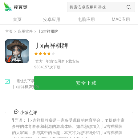
首页
安卓应用
电脑应用
MAC应用
资讯
专题
设计奖
创意应用
首页
>
应用软件
>
亅x吉祥棋牌
问答
亅x吉祥棋牌
官方
年满12周岁
下载安装
次下载
9384157
需优先下载
安全下载
亅x吉祥棋牌安装
小编点评
🎙导语：
亅x吉祥棋牌
🔵是一家备受瞩目的体育平台，🍄提供丰富
多样的体育赛事和刺激的游戏体验。如果您想加入
亅x吉祥棋牌
的大家庭，参与其中的乐趣，本文将为您详细介绍
亅x吉祥棋牌