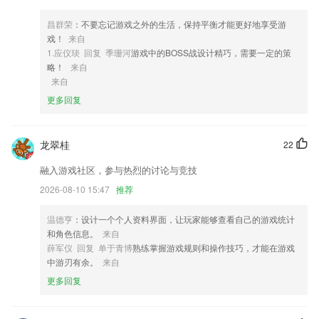
闻。
3,文字工作者：不错过金句名篇，抓住灵感。
昌群荣
：不要忘记游戏之外的生活，保持平衡才能更好地享受游
戏！
来自
4,孩子每天都可以利用自己的空余时间来这里学习一点知识。
1.应仪琰 回复 季珊河
游戏中的BOSS战设计精巧，需要一定的策
5,根据您的阅读记录，自动推荐最适合您的图书。
略！
来自
来自
6,【多种格式导出】
更多回复
亅x吉祥棋牌软件优势
1.丰富视频资源，让教师根据自己的需要选择不同分类、不同阶段的资
龙翠桂
22
源；
2.报名、学习、考试全部在线完成 彻底解决工学矛盾
融入游戏社区，参与热烈的讨论与竞技
3.加入听力训练计划，日积月累提高英语
2026-08-10 15:47
推荐
4.有声点读，定义轻学习新方式
温德亨
：设计一个个人资料界面，让玩家能够查看自己的游戏统计
5.电子讲义:课程中同时提高部分电子讲义pdf供用户参考;
和角色信息。
来自
薛军仪 回复 单于青博
熟练掌握游戏规则和操作技巧，才能在游戏
6.·在进行课程学习的过程中，用户还可以自由的进行回放和反复练习
中游刃有余。
来自
亅x吉祥棋牌更新了什么?
更多回复
优化了照片建模的成像效率；