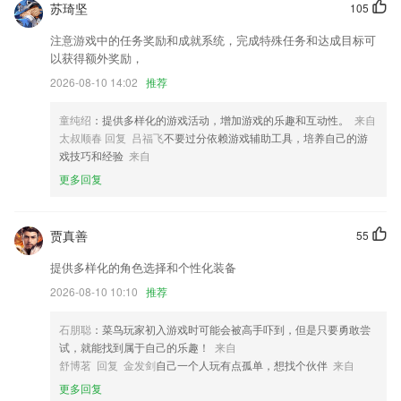
优化用户操作APP时的统计功能
苏琦坚
105
增加部委运单轨迹同步
注意游戏中的任务奖励和成就系统，完成特殊任务和达成目标可
【增加】委外供应商应付款管理
以获得额外奖励，
2026-08-10 14:02
推荐
系统可智能生成多个精彩头像，从人物列表中挑选精彩的头像即可同步到
幼儿头像了
童纯绍
：提供多样化的游戏活动，增加游戏的乐趣和互动性。
来自
新增“一键成片”功能体验版
太叔顺春 回复 吕福飞
不要过分依赖游戏辅助工具，培养自己的游
联系我们
戏技巧和经验
来自
以上就是亅x吉祥棋牌的介绍，如果您喜欢这款软件，您可以到应用商店
更多回复
进行打分评论，说出您的使用经历，以帮助我们更好的对产品进行优化修
改。
贾真善
55
提供多样化的角色选择和个性化装备
2026-08-10 10:10
推荐
石朋聪
：菜鸟玩家初入游戏时可能会被高手吓到，但是只要勇敢尝
试，就能找到属于自己的乐趣！
来自
舒博茗 回复 金发剑
自己一个人玩有点孤单，想找个伙伴
来自
更多回复