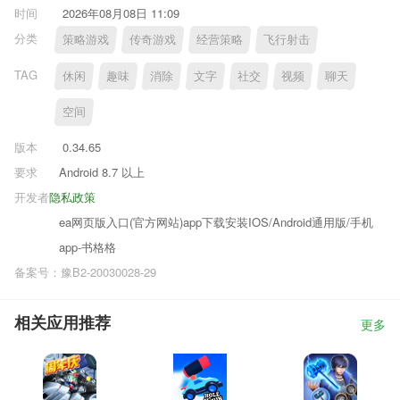
时间
2026年08月08日 11:09
分类
策略游戏
传奇游戏
经营策略
飞行射击
TAG
休闲
趣味
消除
文字
社交
视频
聊天
空间
版本
0.34.65
要求
Android 8.7 以上
开发者
隐私政策
ea网页版入口(官方网站)app下载安装IOS/Android通用版/手机
app-书格格
备案号：豫B2-20030028-29
相关应用推荐
更多