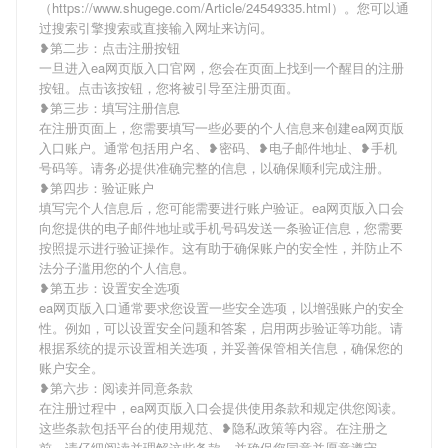
（https://www.shugege.com/Article/24549335.html）。您可以通
过搜索引擎搜索或直接输入网址来访问。
❥第二步：点击注册按钮
一旦进入ea网页版入口官网，您会在页面上找到一个醒目的注册
按钮。点击该按钮，您将被引导至注册页面。
❥第三步：填写注册信息
在注册页面上，您需要填写一些必要的个人信息来创建ea网页版
入口账户。通常包括用户名、❥密码、❥电子邮件地址、❥手机
号码等。请务必提供准确完整的信息，以确保顺利完成注册。
❥第四步：验证账户
填写完个人信息后，您可能需要进行账户验证。ea网页版入口会
向您提供的电子邮件地址或手机号码发送一条验证信息，您需要
按照提示进行验证操作。这有助于确保账户的安全性，并防止不
法分子滥用您的个人信息。
❥第五步：设置安全选项
ea网页版入口通常要求您设置一些安全选项，以增强账户的安全
性。例如，可以设置安全问题和答案，启用两步验证等功能。请
根据系统的提示设置相关选项，并妥善保管相关信息，确保您的
账户安全。
❥第六步：阅读并同意条款
在注册过程中，ea网页版入口会提供使用条款和规定供您阅读。
这些条款包括平台的使用规范、❥隐私政策等内容。在注册之
前，请仔细阅读并理解这些条款，并确保您同意并愿意遵守。