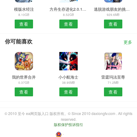
模版水经注
方舟生存进化2.0.15国际版
逃脱游戏朋友的挑战书
8.10GB
8.52GB
929.6MB
查看
查看
查看
你可能喜欢
更多
我的世界合并
小小航海士
雷霆玛法至尊
0.37GB
38.95MB
71.2MB
查看
查看
查看
© 2010 至今 ea网页版入口 版权所有。© Since 2010 daxiongtv.com . All rights
reserved.
版权保护投诉指引
・