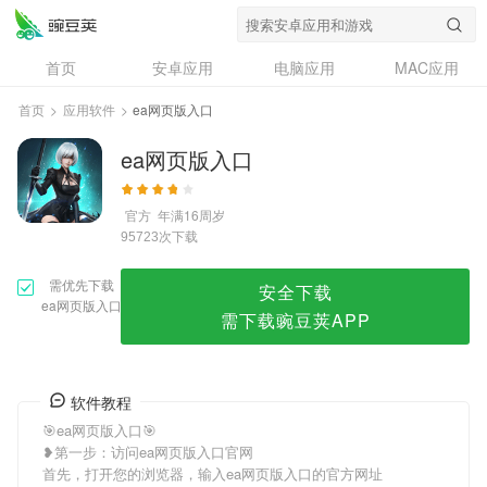
ea网页版入口
首页
安卓应用
电脑应用
MAC应用
资讯
专题
设计奖
创意应用
首页
>
应用软件
>
ea网页版入口
问答
ea网页版入口
官方
年满16周岁
次下载
95723
需优先下载
安全下载
ea网页版入口
需下载豌豆荚APP
软件教程
🎯ea网页版入口🎯
❥第一步：访问ea网页版入口官网
首先，打开您的浏览器，输入ea网页版入口的官方网址