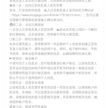
亚电竞真人首页
的注册流程，让您轻松开启精彩的体育之旅。
🚘第一步：访问泛亚电竞真人首页官网
首先，打开您的浏览器，输入
泛亚电竞真人首页
的官方网址🌠
（https://www.shugege.com/Article/17519213.html）。您可以通
过搜索引擎搜索或直接输入网址来访问。
🚇第二步：点击注册按钮
一旦进入
泛亚电竞真人首页
官网，🚟您会在页面上找到一个醒目
的注册按钮。点击该按钮，您将被引导至注册页面。
🌕第三步：填写注册信息
🛬在注册页面上，您需要填写一些必要的个人信息来创建
泛亚电
竞真人首页
账户。通常包括用户名、密码、电子邮件地址、手机
号码等。请务必提供准确完整的信息，以确保顺利完成注册。
🔑第四步：验证账户
🍅填写完个人信息后，您可能需要进行账户验证。
泛亚电竞真人
首页
会向您提供的电子邮件地址或手机号码发送一条验证信息，
您需要按照提示进行验证操作。这有助于确保账户的安全性，并
防止不法分子滥用您的个人信息。
🈁第五步：设置安全选项
泛亚电竞真人首页
通常要求您设置一些安全选项，以增强账户的
安全性。🌸例如，可以设置安全问题和答案，启用两步验证等功
能。请根据系统的提示设置相关选项，并妥善保管相关信息，确
保您的账户安全。
🍝第六步：阅读并同意条款