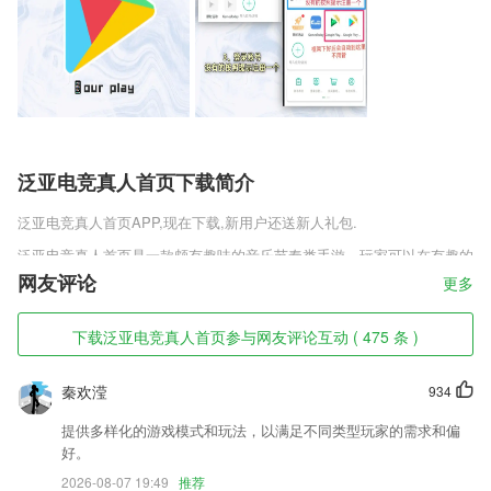
泛亚电竞真人首页下载简介
泛亚电竞真人首页
APP,现在下载,新用户还送新人礼包.
泛亚电竞真人首页是一款颇有趣味的音乐节奏类手游，玩家可以在有趣的
场景中进行音乐创作，让所有的烦心事都随着节奏的摇摆消失不见，给玩
网友评论
更多
家不一样的游戏体验，同时还能够锻炼到玩家的节奏感，让玩家能够掌握
大部分的音乐节奏技巧，如果对这款游戏有兴趣的话那就快来下载吧。
下载泛亚电竞真人首页参与网友评论互动 ( 475 条 )
泛亚电竞真人首页软件特色
秦欢滢
934
1,包含各种类型的护工，大家能够在软件上面自由筛选下单。
2,教师辅导：提供全面的众多的辅导资源让你很好的进行网络教学
提供多样化的游戏模式和玩法，以满足不同类型玩家的需求和偏
好。
3,所有提供的资讯内容都是会不定时更新，让用户轻松去阅读；
2026-08-07 19:49
推荐