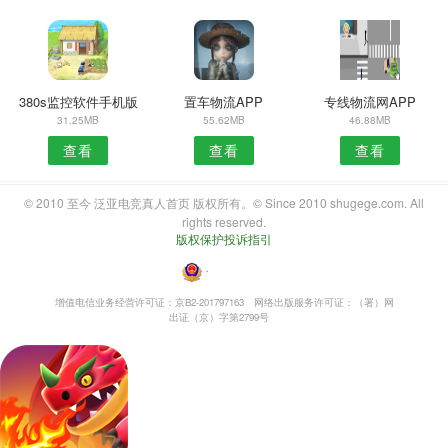
380s监控软件手机版
置车物流APP
专线物流网APP
31.25MB
55.62MB
46.88MB
查看
查看
查看
© 2010 至今 泛亚电竞真人首页 版权所有。© Since 2010 shugege.com. All
rights reserved.
版权保护投诉指引
・
增值电信业务经营许可证：京B2-201797163
网络出版服务许可证：（署）网
出证（京）字第2799号