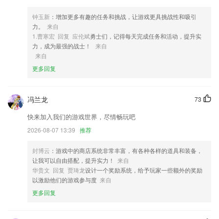
4,订单管理:移动接单、查单、轻松经营
5,轻松测量出当前环境的噪声水平，操作简单、使用方便。
钟玉新
：增加更多有趣的任务和挑战，让游戏更具挑战性和吸引
力。
来自
6,免费特惠、定期轮换：绝大多数为免费图书，而且限时免费和特惠图书
1.曹寒宏 回复 应伦斌
勇士们，记得每天完成任务和活动，提升实
每周轮换，我们的目的只有一个让您多看几本书。
力，成为最强的战士！
来自
泛亚电竞真人首页软件优势
来自
更多回复
1.真实反馈与学员一起
2.·全舞种学习，看看你准备学哪个？
冯兰龙
73
3.离线学习：所有资源支持批量下载到本地，随时随地离线学习英语；
4.教材精讲，延伸考点，分析重难点，自查练习
快来加入我们的游戏世界，尽情畅玩吧
5.彻底同步当时发行教材，绝无缺漏页现象。
2026-08-07 13:39
推荐
6.在线考试，这里有着海量考试题库可以随时模拟各种技能的真实考试
封博云
：游戏中的商店系统非常丰富，有各种各样的道具和装备，
泛亚电竞真人首页更新了什么?
让我可以自由搭配，提升实力！
来自
华贵文 回复 贾琦龙
设计一个奖励系统，给予玩家一些额外的奖励
预订成功支持发送邀请函
以激励他们的游戏参与度
来自
添加我的位置的动画提示；
更多回复
修复一加Pro ColorOS 13和氧OS 13安装TWRP