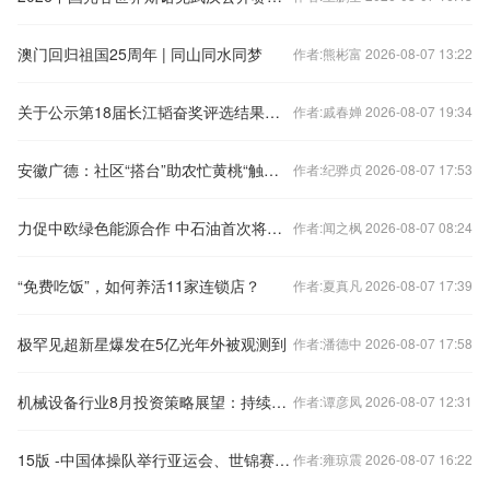
澳门回归祖国25周年 | 同山同水同梦
作者:熊彬富 2026-08-07 13:22
关于公示第18届长江韬奋奖评选结果公告
作者:戚春婵 2026-08-07 19:34
安徽广德：社区“搭台”助农忙黄桃“触网”销路畅
作者:纪骅贞 2026-08-07 17:53
力促中欧绿色能源合作 中石油首次将生物航煤打入欧洲市场
作者:闻之枫 2026-08-07 08:24
“免费吃饭”，如何养活11家连锁店？
作者:夏真凡 2026-08-07 17:39
极罕见超新星爆发在5亿光年外被观测到
作者:潘德中 2026-08-07 17:58
机械设备行业8月投资策略展望：持续关注人形机器人行业催化
作者:谭彦凤 2026-08-07 12:31
15版 -中国体操队举行亚运会、世锦赛选拔测验
作者:雍琼震 2026-08-07 16:22