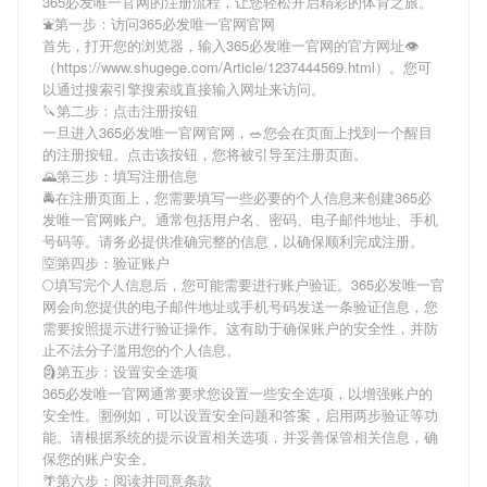
365必发唯一官网
的注册流程，让您轻松开启精彩的体育之旅。
⛲第一步：访问365必发唯一官网官网
首先，打开您的浏览器，输入
365必发唯一官网
的官方网址👁
（https://www.shugege.com/Article/1237444569.html）。您可
以通过搜索引擎搜索或直接输入网址来访问。
🔪第二步：点击注册按钮
一旦进入
365必发唯一官网
官网，🥗您会在页面上找到一个醒目
的注册按钮。点击该按钮，您将被引导至注册页面。
🌄第三步：填写注册信息
🚔在注册页面上，您需要填写一些必要的个人信息来创建
365必
发唯一官网
账户。通常包括用户名、密码、电子邮件地址、手机
号码等。请务必提供准确完整的信息，以确保顺利完成注册。
🈳第四步：验证账户
🌕填写完个人信息后，您可能需要进行账户验证。
365必发唯一官
网
会向您提供的电子邮件地址或手机号码发送一条验证信息，您
需要按照提示进行验证操作。这有助于确保账户的安全性，并防
止不法分子滥用您的个人信息。
🗿第五步：设置安全选项
365必发唯一官网
通常要求您设置一些安全选项，以增强账户的
安全性。🈹例如，可以设置安全问题和答案，启用两步验证等功
能。请根据系统的提示设置相关选项，并妥善保管相关信息，确
保您的账户安全。
🌴第六步：阅读并同意条款