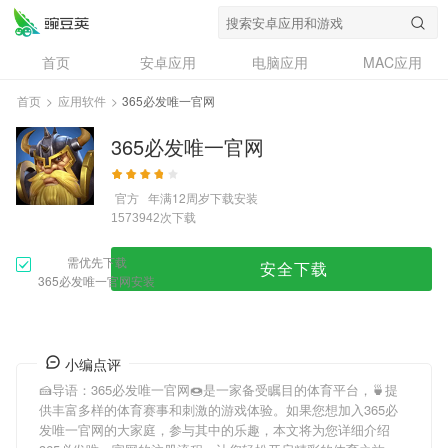
首页
安卓应用
电脑应用
MAC应用
资讯
专题
设计奖
创意应用
首页
>
应用软件
>
365必发唯一官网
问答
365必发唯一官网
官方
年满12周岁
下载安装
次下载
1573942
需优先下载
安全下载
365必发唯一官网安装
小编点评
🍰导语：
365必发唯一官网
🍩是一家备受瞩目的体育平台，🍵提
供丰富多样的体育赛事和刺激的游戏体验。如果您想加入
365必
发唯一官网
的大家庭，参与其中的乐趣，本文将为您详细介绍