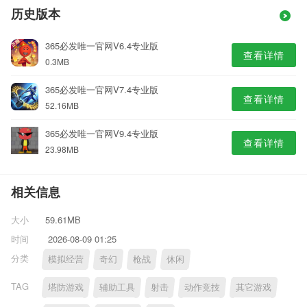
历史版本
365必发唯一官网V6.4专业版
查看详情
0.3MB
365必发唯一官网V7.4专业版
查看详情
52.16MB
365必发唯一官网V9.4专业版
查看详情
23.98MB
相关信息
大小
59.61MB
时间
2026-08-09 01:25
分类
模拟经营
奇幻
枪战
休闲
TAG
塔防游戏
辅助工具
射击
动作竞技
其它游戏