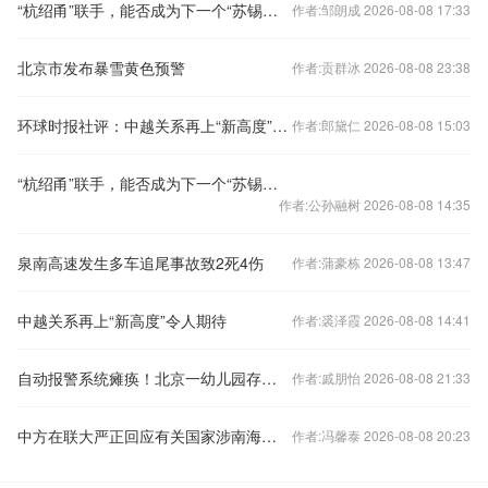
“杭绍甬”联手，能否成为下一个“苏锡常”？
作者:邹朗成 2026-08-08 17:33
北京市发布暴雪黄色预警
作者:贡群冰 2026-08-08 23:38
环球时报社评：中越关系再上“新高度”令人期待
作者:郎黛仁 2026-08-08 15:03
“杭绍甬”联手，能否成为下一个“苏锡常”？
作者:公孙融树 2026-08-08 14:35
泉南高速发生多车追尾事故致2死4伤
作者:蒲豪栋 2026-08-08 13:47
中越关系再上“新高度”令人期待
作者:裘泽霞 2026-08-08 14:41
自动报警系统瘫痪！北京一幼儿园存重大火灾隐患
作者:戚朋怡 2026-08-08 21:33
中方在联大严正回应有关国家涉南海问题错误言论
作者:冯馨泰 2026-08-08 20:23