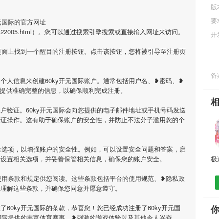
版
要
元国际的官方网址
Article/1122005.html）。您可以通过搜索引擎搜索或直接输入网址来访问。
开
在页面上找到一个醒目的注册按钮。点击该按钮，您将被引导至注册页
备案
个人信息来创建60ky开元国际账户。通常包括用户名、❥密码、❥
必提供准确完整的信息，以确保顺利完成注册。
户验证。60ky开元国际会向您提供的电子邮件地址或手机号码发送
验证操作。这有助于确保账户的安全性，并防止不法分子滥用您的个
安全选项，以增强账户的安全性。例如，可以设置安全问题和答案，启
示设置相关选项，并妥善保管相关信息，确保您的账户安全。
供使用条款和规定供您阅读。这些条款包括平台的使用规范、❥隐私政
并理解这些条款，并确保您同意并愿意遵守。
60ky开元国际的条款，恭喜您！您已经成功注册了60ky开元国
元国际提供的丰富体育赛事、❥刺激的游戏体验以及其他令人兴奋。