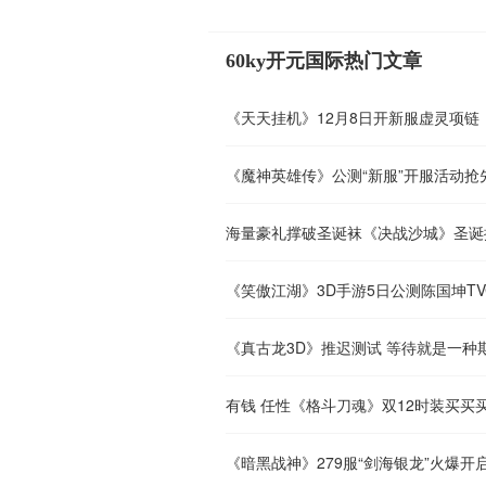
60ky开元国际热门文章
《天天挂机》12月8日开新服虚灵项链
《魔神英雄传》公测“新服”开服活动抢
海量豪礼撑破圣诞袜《决战沙城》圣诞
《笑傲江湖》3D手游5日公测陈国坤TV
《真古龙3D》推迟测试 等待就是一种
有钱 任性《格斗刀魂》双12时装买买
《暗黑战神》279服“剑海银龙”火爆开