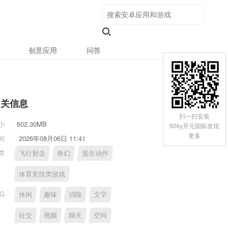
创意应用
问答
相关信息
扫一扫安装
小
602.30MB
60ky开元国际发现
更多
间
2026年08月06日 11:41
类
飞行射击
奇幻
逃生动作
体育竞技类游戏
AG
休闲
趣味
消除
文字
社交
视频
聊天
空间