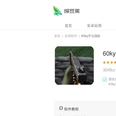
60ky开元国际
首页
安卓应用
首页
>
应用软件
>
60ky开元国际
60
3049
次
需优
60k
软件教程