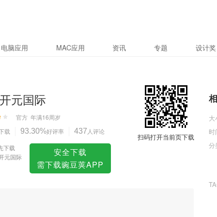
电脑应用
MAC应用
资讯
专题
设计奖
ky开元国际
官方
年满16周岁
大
下载
93.30%
好评率
437
人评论
时
扫码打开当前页下载
分
先下载
安全下载
y开元国际
需下载豌豆荚APP
T