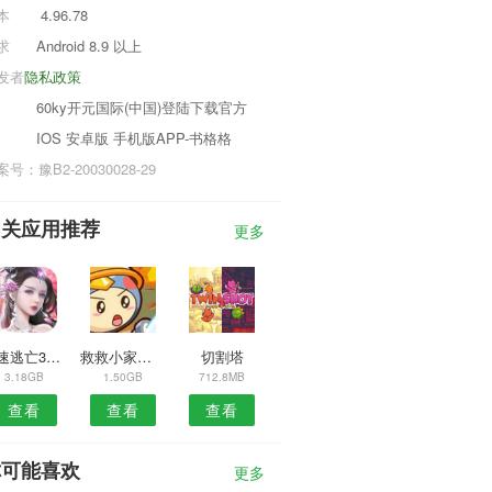
本
4.96.78
求
Android 8.9 以上
发者
隐私政策
60ky开元国际(中国)登陆下载官方
IOS 安卓版 手机版APP-书格格
号：豫B2-20030028-29
相关应用推荐
更多
极速逃亡3完整版
救救小家伙游戏
切割塔
3.18GB
1.50GB
712.8MB
查看
查看
查看
你可能喜欢
更多