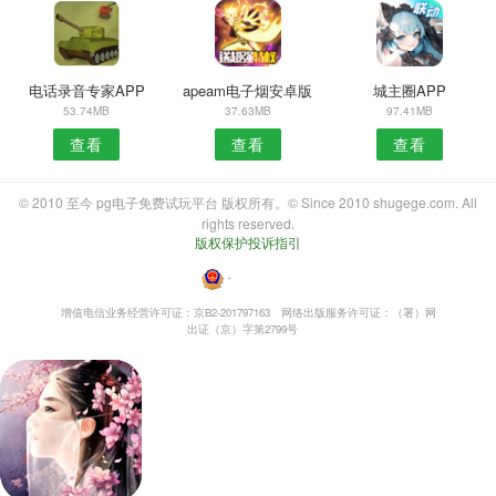
电话录音专家APP
apeam电子烟安卓版
城主圈APP
53.74MB
37.63MB
97.41MB
查看
查看
查看
© 2010 至今 pg电子免费试玩平台 版权所有。© Since 2010 shugege.com. All
rights reserved.
版权保护投诉指引
・
增值电信业务经营许可证：京B2-201797163
网络出版服务许可证：（署）网
出证（京）字第2799号