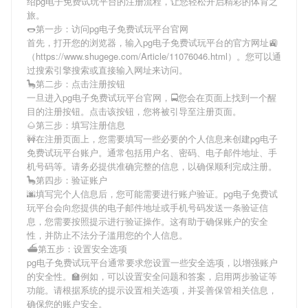
绍
pg电子免费试玩平台
的注册流程，让您轻松开启精彩的体育之
旅。
🌭第一步：访问pg电子免费试玩平台官网
首先，打开您的浏览器，输入
pg电子免费试玩平台
的官方网址🚉
（https://www.shugege.com/Article/11076046.html）。您可以通
过搜索引擎搜索或直接输入网址来访问。
🦕第二步：点击注册按钮
一旦进入
pg电子免费试玩平台
官网，🚍您会在页面上找到一个醒
目的注册按钮。点击该按钮，您将被引导至注册页面。
🌰第三步：填写注册信息
🚧在注册页面上，您需要填写一些必要的个人信息来创建
pg电子
免费试玩平台
账户。通常包括用户名、密码、电子邮件地址、手
机号码等。请务必提供准确完整的信息，以确保顺利完成注册。
🦕第四步：验证账户
🌆填写完个人信息后，您可能需要进行账户验证。
pg电子免费试
玩平台
会向您提供的电子邮件地址或手机号码发送一条验证信
息，您需要按照提示进行验证操作。这有助于确保账户的安全
性，并防止不法分子滥用您的个人信息。
⛴第五步：设置安全选项
pg电子免费试玩平台
通常要求您设置一些安全选项，以增强账户
的安全性。🏫例如，可以设置安全问题和答案，启用两步验证等
功能。请根据系统的提示设置相关选项，并妥善保管相关信息，
确保您的账户安全。