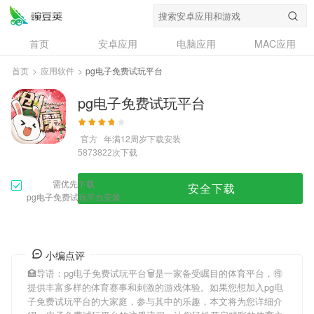
首页
安卓应用
电脑应用
MAC应用
资讯
专题
设计奖
创意应用
首页
>
应用软件
>
pg电子免费试玩平台
问答
pg电子免费试玩平台
官方
年满12周岁
下载安装
次下载
5873822
需优先下载
安全下载
pg电子免费试玩平台安装
小编点评
🏥导语：
pg电子免费试玩平台
🗑是一家备受瞩目的体育平台，🉐
提供丰富多样的体育赛事和刺激的游戏体验。如果您想加入
pg电
子免费试玩平台
的大家庭，参与其中的乐趣，本文将为您详细介