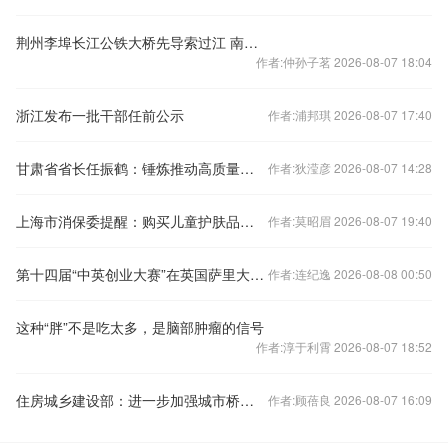
荆州李埠长江公铁大桥先导索过江 南北主塔成功“牵手”
作者:仲孙子茗 2026-08-07 18:04
浙江发布一批干部任前公示
作者:浦邦琪 2026-08-07 17:40
甘肃省省长任振鹤：锤炼推动高质量发展的本领
作者:狄滢彦 2026-08-07 14:28
上海市消保委提醒：购买儿童护肤品要看“小金盾”
作者:莫昭眉 2026-08-07 19:40
第十四届“中英创业大赛”在英国萨里大学举行
作者:连纪逸 2026-08-08 00:50
这种“胖”不是吃太多，是脑部肿瘤的信号
作者:淳于利霄 2026-08-07 18:52
住房城乡建设部：进一步加强城市桥梁安全管理工作
作者:顾蓓良 2026-08-07 16:09