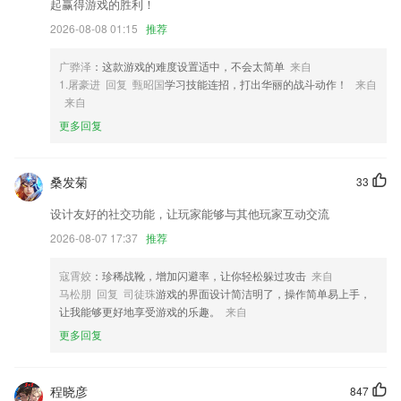
起赢得游戏的胜利！
3,根据华师大早教专家团多年教学经验，每日循序渐进难度阶梯螺旋上
升，为2~8岁学前儿童数学启蒙编排的系列心算课程。
2026-08-08 01:15
推荐
4,商品种类多,价格更实惠更适合进行线上商品的批发
广骅泽
：这款游戏的难度设置适中，不会太简单
来自
5,遵循教师资格考试大纲，根据大纲内容精心安排备考课程，课程有实时
1.屠豪进 回复 甄昭国
学习技能连招，打出华丽的战斗动作！
来自
字幕，即使你是零基础基于2265学生，您可以快速进入学习状态并掌握
来自
考试内容。
更多回复
6,* 多场景上课模式，云课软件设有摄像机模式、单屏模式、双屏模式。
pg电子免费试玩平台软件优势
桑发菊
33
1.轻松了解到个人学习情况，让更多有学历提升需求的朋友能够专注学习
设计友好的社交功能，让玩家能够与其他玩家互动交流
自考知识。
2026-08-07 17:37
推荐
2.·在家随时随地都可以进行学习，爸妈再也不用担心学习辅导的问题
了。
寇霄姣
：珍稀战靴，增加闪避率，让你轻松躲过攻击
来自
3.口语实时学习，与更多用户进行线上测评和学习。
马松朋 回复 司徒珠
游戏的界面设计简洁明了，操作简单易上手，
让我能够更好地享受游戏的乐趣。
来自
4.按试题类型分类练习。
更多回复
5.以精、细、准、严的鉴证标准，全方位多角度鉴证导师
6.沉浸式2265用户体验，会计新手下载上手简单易操作，手机就能当移动
会计课堂。
程晓彦
847