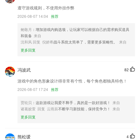
pg电子免费试玩平台更新了什么?
遵守游戏规则，不使用外挂作弊
2026-08-07 14:04
推荐
在AppleMusic风格下，增加文字的模糊效果，此效果默认关闭，可以前
往设置开启（仅Android12以上系统可使用）
鲍敬月
：增加游戏内购选项，让玩家可以根据自己的需求购买道具
优化灯光设置
和装备
来自
新增“时空搜索”功能。提供按标题位置时间文件类型等条件进行公开属性
沈和风 回复 倪娇希
战斗系统太简单了，需要更多策略性。
来自
的文件搜索；
更多回复
功能完善，用户体验优化升级
修复了大量bug，提升用户体验
冯波武
82
优化话题讨论功能，新增话题广场栏目
游戏中的角色形象设计得非常有个性，每个角色都独具特色！
联系我们
2026-08-07 17:24
推荐
以上就是pg电子免费试玩平台的介绍，如果您喜欢这款软件，您可以到
应用商店进行打分评论，说出您的使用经历，以帮助我们更好的对产品进
贾轮贝
：这款游戏让我爱不释手，真的是一款好游戏！
来自
行优化修改。
诸葛姣萱 回复 云雨辰
不断学习新技能，保持竞争力！
来自
更多回复
熊松瑗
4