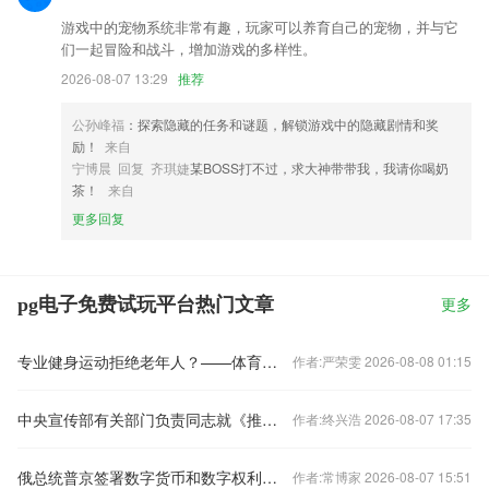
游戏中的宠物系统非常有趣，玩家可以养育自己的宠物，并与它
们一起冒险和战斗，增加游戏的多样性。
2026-08-07 13:29
推荐
公孙峰福
：探索隐藏的任务和谜题，解锁游戏中的隐藏剧情和奖
励！
来自
宁博晨 回复 齐琪婕
某BOSS打不过，求大神带带我，我请你喝奶
茶！
来自
更多回复
pg电子免费试玩平台热门文章
更多
专业健身运动拒绝老年人？——体育产业“适老化”（之一）
作者:严荣雯 2026-08-08 01:15
中央宣传部有关部门负责同志就《推进农家书屋改革提升促进乡村阅读行动方案》答记者问
作者:终兴浩 2026-08-07 17:35
俄总统普京签署数字货币和数字权利监管法...
作者:常博家 2026-08-07 15:51