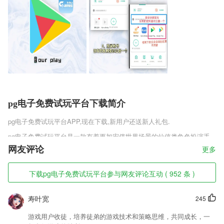
pg电子免费试玩平台下载简介
pg电子免费试玩平台
APP,现在下载,新用户还送新人礼包.
pg电子免费试玩平台是一款有着更加宏伟世界场景的仙侠类角色扮演手
机游戏，传承大量的仙侠设定，利用角色之间的剧情和战斗带来更多非比
网友评论
更多
寻常的剧情。仙门的恩怨和角色的情仇将会是游戏的主基调，这些故事都
可以在主线副本中探索，帮助玩家深入的去体验剑舞云崖的世界。
下载pg电子免费试玩平台参与网友评论互动 ( 952 条 )
pg电子免费试玩平台软件特色
寿叶宽
245
1,一键转发朋友圈视频
2,有了它2265用户就能轻松对手机中的应用软件进行风险评估；
游戏用户收徒，培养徒弟的游戏技术和策略思维，共同成长，一