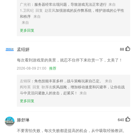
3,提供地图导航
广光初
：服务器经常出现问题，导致游戏无法正常进行
来自
1.卫民纪 回复 赵星凤
加强游戏的反作弊系统，维护游戏的公平性
4,软件小巧不到3M，不占用空间！
和秩序
来自
5,音效设置：可以调节音量、还有流行、古典、爵士、低音以及自然多种
来自
音效选择
更多回复
6,发布寻人
正版中国app下载软件优势
孟绍妍
88
1.开通VIP会员，立即就能解除关键权限，获取更多课程；
每次看到游戏里的美景，就忍不住停下来欣赏一下，太美了！
2.内容紧扣高考大纲，同步精讲，考试拓展，包括重点难点以及单元讲解
2026-08-09 21:00
推荐
3.随时随地玩转视频配音，通过配音提高自己的口语水平；
左锦琛
：角色技能丰富多样，战斗策略玩家自己定。
来自
4.西洋乐器全覆盖
阎玲英 回复 耿厚友
疾风战靴，增加移动速度和闪避率，让你在战
5.同步教学学习古诗词配合中小学生教材使用，2265用户可根据分类快速
斗中灵活闪避敌人的攻击，赶紧买！
来自
挑选兴趣诗词；添加收藏栏目，快速复习未结束学习。
更多回复
6.我们将带宝贝穿梭20多个国家，来一场说走就走的环球旅行，识汉字还
能学地理知识
滕舒琳
640
正版中国app下载更新了什么?
不要害怕失败，每次失败都是提高的机会，从中吸取经验教训。
修复拍照功能