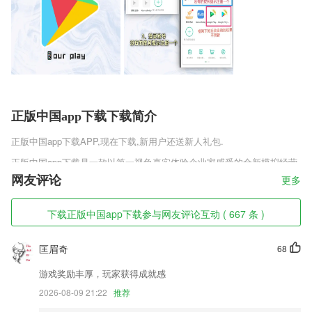
正版中国app下载下载简介
正版中国app下载
APP,现在下载,新用户还送新人礼包.
正版中国app下载是一款以第一视角真实体验企业家感受的全新模拟经营
游戏，在这个全新的商战世界中来完成你的商业帝国梦，你将会化身成为
网友评论
更多
总裁来经营你的帝国，招募高端人才来帮助你管理你的企业，也能享受到
商战中合纵连横、雄踞一方、制霸四海的激情!鲜活的商战关系，亦敌亦
下载正版中国app下载参与网友评论互动 ( 667 条 )
友随您掌控，满足你对顶级模拟经营游戏的所有幻想!
正版中国app下载软件特色
匡眉奇
68
1,拍照搜题，立即获得题目解析；
游戏奖励丰厚，玩家获得成就感
2,支持提取抖音、快手、火山视频、西瓜视频、皮皮虾、梨视频的无水印
2026-08-09 21:22
推荐
视频