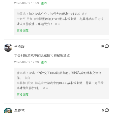
2026-08-09 13:53
推荐
记账日期新增时间点选项
新增智能客服功能，随时随地贴心指引，客服悠悠助您快乐出行。
党霞武
：加入游戏公会，与强大的玩家一起征战
来自
宁姬平 回复 郝树澜
游戏的PVP玩法非常刺激，与其他玩家的对决
推出了支持4台设备的云服务，30天循环，安全制高点
让人血脉喷张，乐趣无穷！
来自
操作界面模拟真实遥控 操作简单功能齐全好用
更多回复
解决个别手机保典视频无法正常播放问题。
联系我们
傅胜馥
16
以上就是正版中国app下载的介绍，如果您喜欢这款软件，您可以到应用
商店进行打分评论，说出您的使用经历，以帮助我们更好的对产品进行优
学会利用游戏中的隐藏技巧和秘密通道
化修改。
2026-08-09 19:29
推荐
滕琳瑶
：游戏中的社交互动功能很有趣，可以和其他玩家交流合
作。
来自
李馨和 回复 赫连宗欣
游戏中的BOSS战非常刺激，需要一定的策
略才能取得胜利。
来自
更多回复
单晓苇
5