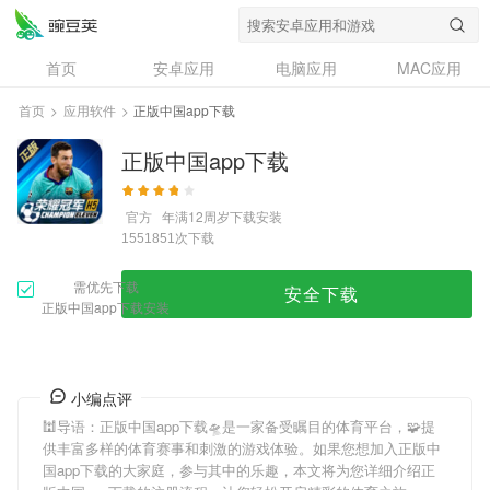
首页
安卓应用
电脑应用
MAC应用
资讯
专题
设计奖
创意应用
首页
>
应用软件
>
正版中国app下载
问答
正版中国app下载
官方
年满12周岁
下载安装
次下载
1551851
需优先下载
安全下载
正版中国app下载安装
小编点评
🕍导语：
正版中国app下载
🛸是一家备受瞩目的体育平台，🧩提
供丰富多样的体育赛事和刺激的游戏体验。如果您想加入
正版中
国app下载
的大家庭，参与其中的乐趣，本文将为您详细介绍
正