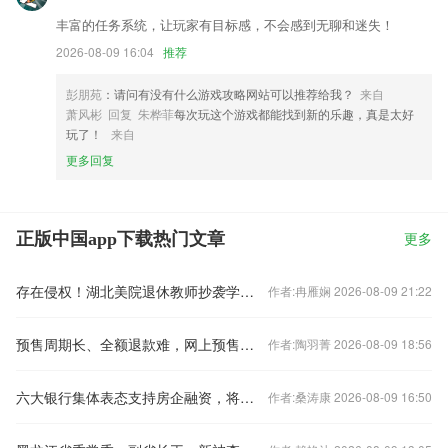
丰富的任务系统，让玩家有目标感，不会感到无聊和迷失！
2026-08-09 16:04
推荐
彭朋苑
：请问有没有什么游戏攻略网站可以推荐给我？
来自
萧风彬 回复 朱桦菲
每次玩这个游戏都能找到新的乐趣，真是太好
玩了！
来自
更多回复
正版中国app下载热门文章
更多
存在侵权！湖北美院退休教师抄袭学生作品被判赔偿10万元
作者:冉雁娴 2026-08-09 21:22
预售周期长、全额退款难，网上预售票套路埋得深
作者:陶羽菁 2026-08-09 18:56
六大银行集体表态支持房企融资，将如何影响楼市？
作者:桑涛康 2026-08-09 16:50