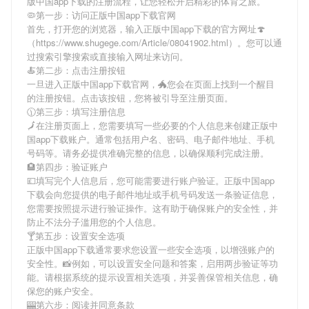
版中国app下载
的注册流程，让您轻松开启精彩的体育之旅。
🦠第一步：访问正版中国app下载官网
首先，打开您的浏览器，输入
正版中国app下载
的官方网址🍄
（https://www.shugege.com/Article/08041902.html）。您可以通
过搜索引擎搜索或直接输入网址来访问。
🍝第二步：点击注册按钮
一旦进入
正版中国app下载
官网，🐲您会在页面上找到一个醒目
的注册按钮。点击该按钮，您将被引导至注册页面。
🕦第三步：填写注册信息
🗾在注册页面上，您需要填写一些必要的个人信息来创建
正版中
国app下载
账户。通常包括用户名、密码、电子邮件地址、手机
号码等。请务必提供准确完整的信息，以确保顺利完成注册。
🏨第四步：验证账户
💷填写完个人信息后，您可能需要进行账户验证。
正版中国app
下载
会向您提供的电子邮件地址或手机号码发送一条验证信息，
您需要按照提示进行验证操作。这有助于确保账户的安全性，并
防止不法分子滥用您的个人信息。
🍸第五步：设置安全选项
正版中国app下载
通常要求您设置一些安全选项，以增强账户的
安全性。📸例如，可以设置安全问题和答案，启用两步验证等功
能。请根据系统的提示设置相关选项，并妥善保管相关信息，确
保您的账户安全。
🎰第六步：阅读并同意条款