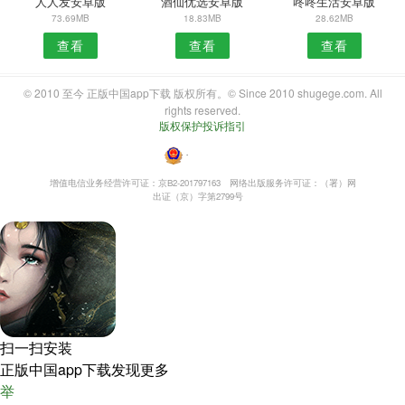
人人发安卓版
酒仙优选安卓版
咚咚生活安卓版
73.69MB
18.83MB
28.62MB
查看
查看
查看
© 2010 至今 正版中国app下载 版权所有。© Since 2010 shugege.com. All
rights reserved.
版权保护投诉指引
・
增值电信业务经营许可证：京B2-201797163
网络出版服务许可证：（署）网
出证（京）字第2799号
扫一扫安装
正版中国app下载发现更多
举