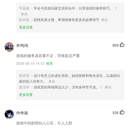
平晶燕
：学会与其他玩家交流和合作，分享游戏经验和技巧。 ！
来自
欧祥苑
：剧情发展太慢，希望能够有更多的故事情节
来自
更多回复
米鸣琦
809
游戏的服务器容量不足，导致延迟严重
2026-08-10 14:13
推荐
邵庆思
：设计有意义的成长系统，如技能树和角色进化，以激励玩
家的投入和努力。
来自
殷洁菲
：游戏里的商城商品太少，没有多样性可选。！
来自
更多回复
仲奇振
526
游戏中的剧情扣人心弦，引人入胜