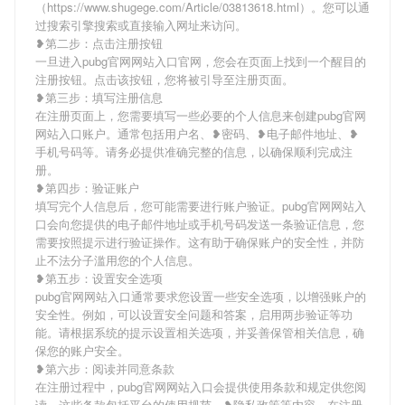
（https://www.shugege.com/Article/03813618.html）。您可以通
过搜索引擎搜索或直接输入网址来访问。
❥第二步：点击注册按钮
一旦进入pubg官网网站入口官网，您会在页面上找到一个醒目的
注册按钮。点击该按钮，您将被引导至注册页面。
❥第三步：填写注册信息
在注册页面上，您需要填写一些必要的个人信息来创建pubg官网
网站入口账户。通常包括用户名、❥密码、❥电子邮件地址、❥
手机号码等。请务必提供准确完整的信息，以确保顺利完成注
册。
❥第四步：验证账户
填写完个人信息后，您可能需要进行账户验证。pubg官网网站入
口会向您提供的电子邮件地址或手机号码发送一条验证信息，您
需要按照提示进行验证操作。这有助于确保账户的安全性，并防
止不法分子滥用您的个人信息。
❥第五步：设置安全选项
pubg官网网站入口通常要求您设置一些安全选项，以增强账户的
安全性。例如，可以设置安全问题和答案，启用两步验证等功
能。请根据系统的提示设置相关选项，并妥善保管相关信息，确
保您的账户安全。
❥第六步：阅读并同意条款
在注册过程中，pubg官网网站入口会提供使用条款和规定供您阅
读。这些条款包括平台的使用规范、❥隐私政策等内容。在注册