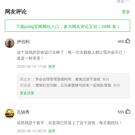
收起
网友评论
更多
下载pubg官网网站入口，参与网友评论互动 ( 3488 条 )
伊伯利
465
这个游戏的音效设计太棒了，每一次击败敌人都让我兴奋不已！
真是一种享受！
2026-08-10 17:48
推荐
蔡志东
：学会合理管理游戏时间，避免沉迷于游戏
来自
张波盛
：增加社交功能，让玩家能够与好友一起组队冒险
来自
更多回复
孔锦秀
555
虽然我是个新手，但是我已经迷上了这个游戏，每天都想玩！
2026-08-10 08:22
推荐