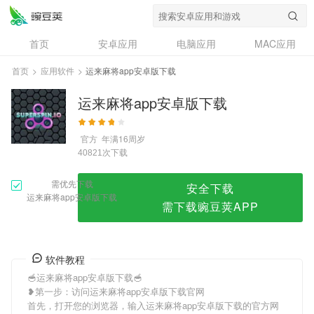
运来麻将app安卓版下载
首页
安卓应用
电脑应用
MAC应用
资讯
专题
设计奖
创意应用
首页
>
应用软件
>
运来麻将app安卓版下载
问答
运来麻将app安卓版下载
官方
年满16周岁
次下载
40821
需优先下载
安全下载
运来麻将app安卓版下载
需下载豌豆荚APP
软件教程
🥣运来麻将app安卓版下载🥣
❥第一步：访问运来麻将app安卓版下载官网
首先，打开您的浏览器，输入运来麻将app安卓版下载的官方网