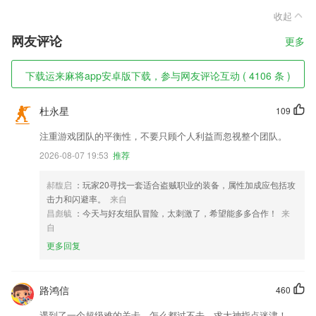
收起
网友评论
更多
下载运来麻将app安卓版下载，参与网友评论互动 ( 4106 条 )
杜永星
109
注重游戏团队的平衡性，不要只顾个人利益而忽视整个团队。
2026-08-07 19:53
推荐
郝馥启
：玩家20寻找一套适合盗贼职业的装备，属性加成应包括攻
击力和闪避率。
来自
昌彪毓
：今天与好友组队冒险，太刺激了，希望能多多合作！
来
自
更多回复
路鸿信
460
遇到了一个超级难的关卡，怎么都过不去，求大神指点迷津！