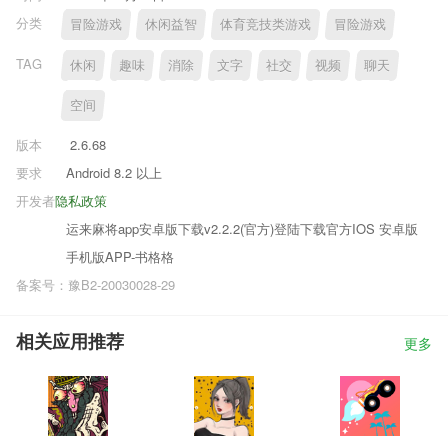
分类
冒险游戏
休闲益智
体育竞技类游戏
冒险游戏
TAG
休闲
趣味
消除
文字
社交
视频
聊天
空间
版本
2.6.68
要求
Android 8.2 以上
开发者
隐私政策
运来麻将app安卓版下载v2.2.2(官方)登陆下载官方IOS 安卓版
手机版APP-书格格
备案号：豫B2-20030028-29
相关应用推荐
更多