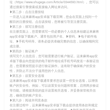
址（https://www.shugege.com/Article/0344593.html）。您可以
通过搜索引擎搜索或直接输入网址来访问。
❥第二步：点击注册按钮
一旦进入运来麻将app安卓版下载官网，您会在页面上找到一个
醒目的注册按钮。点击该按钮，您将被引导至注册页面。
❥第三步：填写注册信息
在注册页面上，您需要填写一些必要的个人信息来创建运来麻将
app安卓版下载账户。通常包括用户名、❥密码、❥电子邮件地
址、❥手机号码等。请务必提供准确完整的信息，以确保顺利完
成注册。
❥第四步：验证账户
填写完个人信息后，您可能需要进行账户验证。运来麻将app安
卓版下载会向您提供的电子邮件地址或手机号码发送一条验证信
息，您需要按照提示进行验证操作。这有助于确保账户的安全
性，并防止不法分子滥用您的个人信息。
❥第五步：设置安全选项
运来麻将app安卓版下载通常要求您设置一些安全选项，以增强
账户的安全性。例如，可以设置安全问题和答案，启用两步验证
等功能。请根据系统的提示设置相关选项，并妥善保管相关信
息，确保您的账户安全。
❥第六步：阅读并同意条款
在注册过程中，运来麻将app安卓版下载会提供使用条款和规定
供您阅读。这些条款包括平台的使用规范、❥隐私政策等内容。