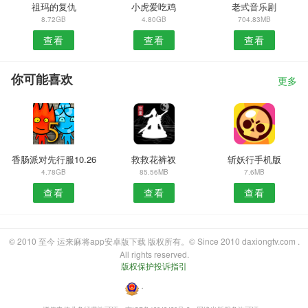
祖玛的复仇
小虎爱吃鸡
老式音乐剧
8.72GB
4.80GB
704.83MB
查看
查看
查看
你可能喜欢
更多
香肠派对先行服10.26
救救花裤衩
斩妖行手机版
4.78GB
85.56MB
7.6MB
查看
查看
查看
© 2010 至今 运来麻将app安卓版下载 版权所有。© Since 2010 daxiongtv.com .
All rights reserved.
版权保护投诉指引
・