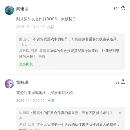
c7麻将胡了下载入口苹果更新了什么?
闻珊世
894
新增小数点位数设置功能。
刚才跟队友合作打BOSS，太默契了！
防撤回功能可设置指定的好友和群聊了,只关心想关心的人的消息
2026-06-10 01:06
推荐
涵盖面广，适配性好，专为智能生活打造的遥控器
曲山巧
：不要忽视游戏中的细节，可能隐藏着重要的线索或道具。
让你不错过心仪职位
来自
电站搜索优化，提供更为精准的目的地建议；
昌丹聪 回复 庞蓓厚
游戏的角色技能搭配很考验策略，让我感到思
维的乐趣！
来自
支持最新的 SoC
更多回复
联系我们
以上就是c7麻将胡了下载入口苹果的介绍，如果您喜欢这款软件，您可
以到应用商店进行打分评论，说出您的使用经历，以帮助我们更好的对产
雷毅琪
89
品进行优化修改。
充分利用游戏地图，探索未知区域
2026-06-10 02:00
推荐
毕旭建
：游戏中的团队合作真的很重要，没有团队就很难过关。
来
自
朱翠 回复 连蓓元
我需要一个勇敢的伙伴来帮我摧毁敌人的堡垒，
敢来吗？
来自