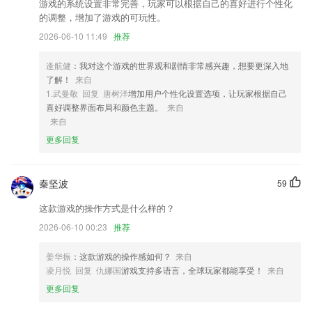
2,【快速】无需找东找西，你喜欢的或是更喜欢的，它们都在这里不离不
游戏的系统设置非常完善，玩家可以根据自己的喜好进行个性化
弃！
的调整，增加了游戏的可玩性。
3,【快捷提现】 满1元直接提现。提现只需要绑定微信，然后申请线上赚
2026-06-10 11:49
推荐
钱提现，现金秒到账。
逄航健
：我对这个游戏的世界观和剧情非常感兴趣，想要更深入地
4,【大量的学习课程】
了解！
来自
5,紧扣考试大纲，畅享便利移动学习生活，随时随地轻松练习。
1.武曼敬 回复 唐树洋
增加用户个性化设置选项，让玩家根据自己
喜好调整界面布局和颜色主题。
来自
6,[服务]店铺项目随时设定,自由处理上下架
来自
c7麻将胡了下载入口苹果软件优势
更多回复
1.有声绘本图书包含多版本音频，绘本阅读、英语跟读、英文儿歌启蒙、
伴奏等；
秦坚波
59
2.】考点大串讲，总结考点规律，考前名师精准预测，让你不打没有准备
的仗
这款游戏的操作方式是什么样的？
3.学习之后可以进行模拟考试，检验自己的学习成果，找出题目所在。
2026-06-10 00:23
推荐
4.智能帮你在线搜索错题，将你历史的错题在线统计，便于帮你在线进行
姜华振
：这款游戏的操作感如何？
来自
分析。
凌月悦 回复 仇娜国
游戏支持多语言，全球玩家都能享受！
来自
5.可以进入互动中心，发布个人动态，各种作品、素材
更多回复
6.而且线上还有大量的名师在线，学习中遇到任何的问题都可以在线咨询