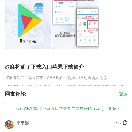
c7麻将胡了下载入口苹果下载简介
c7麻将胡了下载入口苹果
APP,现在下载,新用户还送新人礼包.
c7麻将胡了下载入口苹果是一款拥有着超级丰富的剧情的养成手游，游
戏中扣人心弦的剧情加上逼真的游戏场景绝对能够让玩家对这款游戏爱不
网友评论
更多
释手，在游戏中玩家们扮演的是一个出身平凡的小宫女，想要在这个宫廷
下生活下去你就必须要使自己不断地强大起来！
下载c7麻将胡了下载入口苹果参与网友评论互动 ( 146 条 )
c7麻将胡了下载入口苹果软件特色
宗学娜
717
1,你也可以在这里查看详细的天气数据，这样更容易理解天气。