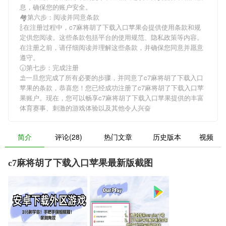
息，确保您的账户安全。
🏘第六步：阅读并同意条款
🍾在注册过程中，
c7麻将胡了下载入口苹果
会提供使用条款和规
定供您阅读。这些条款包括平台的使用规范、隐私政策等内容。
在注册之前，请仔细阅读并理解这些条款，并确保您同意并愿意
遵守。
🕡第七步：完成注册
⛱一旦您完成了所有必要的步骤，并同意了
c7麻将胡了下载入口
苹果
的条款，恭喜您！您已经成功注册了c7麻将胡了下载入口苹
果账户。现在，您可以畅享
c7麻将胡了下载入口苹果
提供的丰富
体育赛事、刺激的游戏体验以及其他令人兴奋
简介
评论(28)
热门文章
历史版本
视频
c7麻将胡了下载入口苹果最新版截图