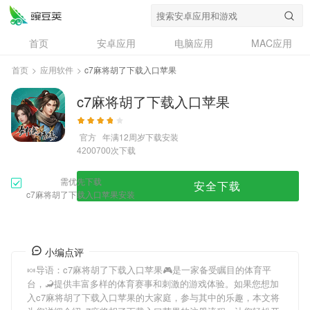
首页
安卓应用
电脑应用
MAC应用
资讯
专题
设计奖
创意应用
首页
>
应用软件
>
c7麻将胡了下载入口苹果
问答
c7麻将胡了下载入口苹果
官方
年满12周岁
下载安装
次下载
4200700
需优先下载
安全下载
c7麻将胡了下载入口苹果安装
小编点评
🍬导语：
c7麻将胡了下载入口苹果
🎮是一家备受瞩目的体育平
台，🦂提供丰富多样的体育赛事和刺激的游戏体验。如果您想加
入
c7麻将胡了下载入口苹果
的大家庭，参与其中的乐趣，本文将