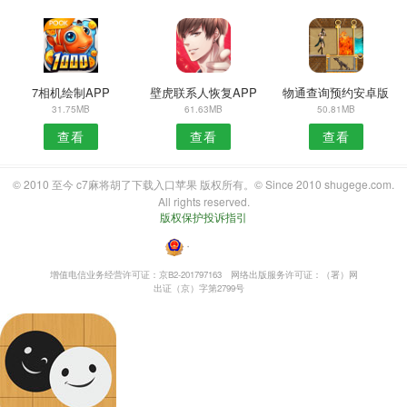
7相机绘制APP
壁虎联系人恢复APP
物通查询预约安卓版
31.75MB
61.63MB
50.81MB
查看
查看
查看
© 2010 至今 c7麻将胡了下载入口苹果 版权所有。© Since 2010 shugege.com.
All rights reserved.
版权保护投诉指引
・
增值电信业务经营许可证：京B2-201797163
网络出版服务许可证：（署）网
出证（京）字第2799号