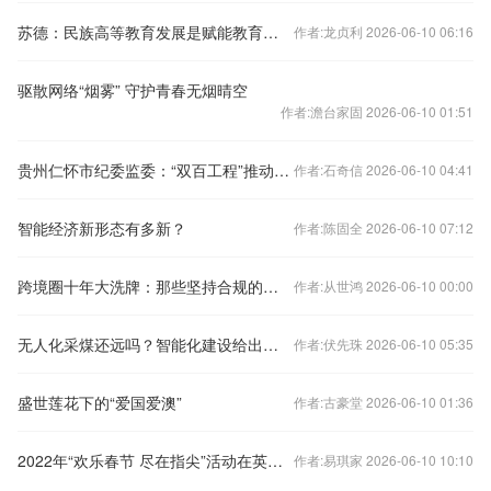
苏德：民族高等教育发展是赋能教育强国建设的关键
作者:龙贞利 2026-06-10 06:16
驱散网络“烟雾” 守护青春无烟晴空
作者:澹台家固 2026-06-10 01:51
贵州仁怀市纪委监委：“双百工程”推动办好群众“心上事”
作者:石奇信 2026-06-10 04:41
智能经济新形态有多新？
作者:陈固全 2026-06-10 07:12
跨境圈十年大洗牌：那些坚持合规的人，后来都怎样了？
作者:从世鸿 2026-06-10 00:00
无人化采煤还远吗？智能化建设给出答案
作者:伏先珠 2026-06-10 05:35
盛世莲花下的“爱国爱澳”
作者:古豪堂 2026-06-10 01:36
2022年“欢乐春节 尽在指尖”活动在英国启动
作者:易琪家 2026-06-10 10:10