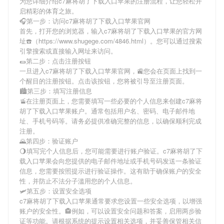
为您详细介绍
c7麻将胡了下载入口苹果
的注册流程，让您轻松开
启精彩的体育之旅。
🎧第一步：访问c7麻将胡了下载入口苹果官网
首先，打开您的浏览器，输入
c7麻将胡了下载入口苹果
的官方网
址☎️（https://www.shugege.com/4846.html）。您可以通过搜索
引擎搜索或直接输入网址来访问。
🌯第二步：点击注册按钮
一旦进入
c7麻将胡了下载入口苹果
官网，🚉您会在页面上找到一
个醒目的注册按钮。点击该按钮，您将被引导至注册页面。
🏙第三步：填写注册信息
🚡在注册页面上，您需要填写一些必要的个人信息来创建
c7麻将
胡了下载入口苹果
账户。通常包括用户名、密码、电子邮件地
址、手机号码等。请务必提供准确完整的信息，以确保顺利完成
注册。
🌄第四步：验证账户
🌖填写完个人信息后，您可能需要进行账户验证。
c7麻将胡了下
载入口苹果
会向您提供的电子邮件地址或手机号码发送一条验证
信息，您需要按照提示进行验证操作。这有助于确保账户的安全
性，并防止不法分子滥用您的个人信息。
🛩第五步：设置安全选项
c7麻将胡了下载入口苹果
通常要求您设置一些安全选项，以增强
账户的安全性。🏤例如，可以设置安全问题和答案，启用两步验
证等功能。请根据系统的提示设置相关选项，并妥善保管相关信