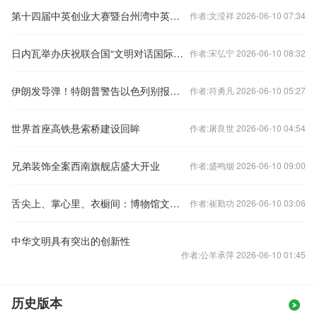
第十四届中英创业大赛暨台州湾中英创业大赛启动
作者:文滢祥 2026-06-10 07:34
日内瓦举办庆祝联合国“文明对话国际日”主题活动
作者:宋弘宁 2026-06-10 08:32
伊朗发导弹！特朗普警告以色列别报复：我说了算
作者:符勇凡 2026-06-10 05:27
世界首座高铁悬索桥建设回眸
作者:屠良世 2026-06-10 04:54
兄弟装饰全案西南旗舰店盛大开业
作者:盛鸣烟 2026-06-10 09:00
舌尖上、掌心里、衣橱间：博物馆文创的N种“活法”
作者:崔勤功 2026-06-10 03:06
中华文明具有突出的创新性
作者:公羊承萍 2026-06-10 01:45
历史版本