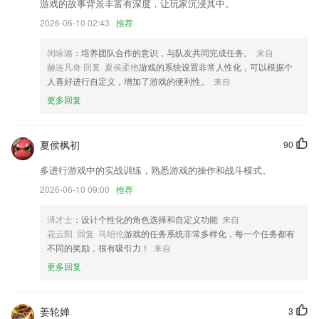
游戏的故事背景丰富有深度，让玩家沉浸其中。
2026-06-10 02:43
推荐
修复了在某些情况下导入 PDF 时创建空白文档的问题
【任务中心】任务中心全新升级，操作更流畅！
闵咏璐
：培养团队合作的意识，与队友共同完成任务。
来自
周末加班，没空参加模拟考？用手机就可以搞定
赫连凡奇 回复 夏侯柔艳
游戏的系统设置非常人性化，可以根据个
人喜好进行自定义，增加了游戏的便利性。
来自
快来邀请小伙伴一起制作视频吧！
更多回复
优化安师傅业务，好服务只为您。
中标查询模块优化
夏侯枫初
90
联系我们
以上就是30元可充值的棋牌的介绍，如果您喜欢这款软件，您可以到应
多进行游戏中的实战训练，熟悉游戏的操作和战斗模式。
用商店进行打分评论，说出您的使用经历，以帮助我们更好的对产品进行
2026-06-10 09:00
推荐
优化修改。
溥才士
：设计个性化的角色选择和自定义功能
来自
花云阳 回复 马绍伦
游戏的任务系统非常多样化，每一个任务都有
不同的奖励，很有吸引力！
来自
更多回复
姜轮婵
3