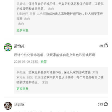
4,AI助力精准教学，实现1对1针对式教学
周媛锦
：保持良好的游戏习惯，例如定时休息和保护眼睛，以避免
5,添加水印：做施工记号、记录经纬度、海拔、方位角度、地理位置、天
游戏疲劳和健康问题。
来自
气、工程信息及自定义备注等
1.李姣行 回复 从先琛
游戏的道具系统设计很巧妙，让人想要不停
探索
来自
6,【词汇每日一背】升本词汇覆盖全面,即学即练活学活用,教你科学记忆,
来自
高效背诵
更多回复
30元可充值的棋牌软件优势
1.儿童趣味阅读软件可以通过各种高质量的阅读材料吸引儿童的注意力
梁怡苑
39
2.口语跟读：智能实时口语评分，逐句跟读逐词打分，助你攻克“开口”难
关；
设计个性化装饰选项，让玩家能够自定义角色和游戏环境
3.热线电话：在线为你解答各种政策知识，让你轻松了解情况。
2026-06-09 23:52
推荐
4.·帮助您比较以不同编程语言编写的每个示例的语法，并在选择语言时
易彪妮
：游戏更新要及时修复bug，保证玩家的游戏体验
来自
作出经过深思熟虑的决定。
索光程 回复 弘澜莲
游戏中的角色设计独特，每个角色都有自己独
5.小班直播授课，满足家长精细化需求。课堂双向互动，课前进行分组，
特的技能和特点。
来自
可随时和老师打字或视频交流互动，表现积极老师奖励“小奖杯”，提升孩
更多回复
子学习积极性；
6.功能非常的复杂和全面用户能够在软件当中找到自己所需要的各种内
容。
华影咏
513
30元可充值的棋牌更新了什么?