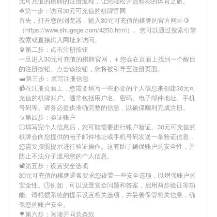
元可充值的棋牌
的注册流程，让您轻松开启精彩的体育之旅。
☘第一步：访问30元可充值的棋牌官网
首先，打开您的浏览器，输入
30元可充值的棋牌
的官方网址🍋
（https://www.shugege.com/4250.html）。您可以通过搜索引擎
搜索或直接输入网址来访问。
🥫第二步：点击注册按钮
一旦进入
30元可充值的棋牌
官网，👦您会在页面上找到一个醒目
的注册按钮。点击该按钮，您将被引导至注册页面。
🛥第三步：填写注册信息
📹在注册页面上，您需要填写一些必要的个人信息来创建
30元可
充值的棋牌
账户。通常包括用户名、密码、电子邮件地址、手机
号码等。请务必提供准确完整的信息，以确保顺利完成注册。
🍠第四步：验证账户
🕛填写完个人信息后，您可能需要进行账户验证。
30元可充值的
棋牌
会向您提供的电子邮件地址或手机号码发送一条验证信息，
您需要按照提示进行验证操作。这有助于确保账户的安全性，并
防止不法分子滥用您的个人信息。
📽第五步：设置安全选项
30元可充值的棋牌
通常要求您设置一些安全选项，以增强账户的
安全性。🕒例如，可以设置安全问题和答案，启用两步验证等功
能。请根据系统的提示设置相关选项，并妥善保管相关信息，确
保您的账户安全。
🌳第六步：阅读并同意条款