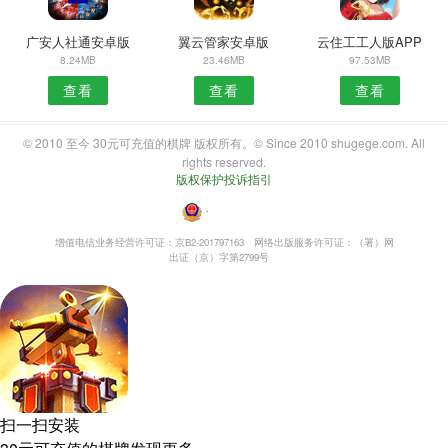
广安人社通安卓版
翼云管家安卓版
云住工工人版APP
8.24MB
23.46MB
97.53MB
查看
查看
查看
© 2010 至今 30元可充值的棋牌 版权所有。© Since 2010 shugege.com. All
rights reserved.
版权保护投诉指引
・
增值电信业务经营许可证：京B2-201797163
网络出版服务许可证：（署）网
出证（京）字第2799号
扫一扫安装