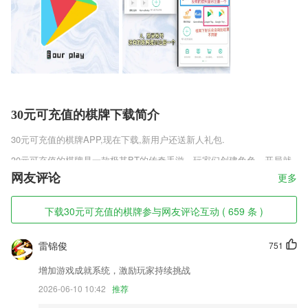
30元可充值的棋牌下载简介
30元可充值的棋牌
APP,现在下载,新用户还送新人礼包.
30元可充值的棋牌是一款极其BT的传奇手游，玩家们创建角色，开局就
能够获得无限的修为，除此之外，还可以通过做任务，获得开局拥有无限
网友评论
更多
金币的奖励，最终还可以开局拥有无限寿命。超强的玄幻小说剧情，展现
这款传奇的无限魅力。
下载30元可充值的棋牌参与网友评论互动 ( 659 条 )
30元可充值的棋牌软件特色
雷锦俊
751
1,短信锁是一款用于保护您个人短信的轻量级软件。
2,独特个性化书籍推荐，满足不同读者阅读需求
增加游戏成就系统，激励玩家持续挑战
3,智能修复清晰
2026-06-10 10:42
推荐