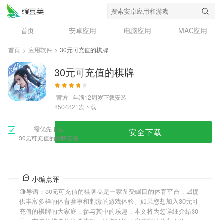
首页
安卓应用
电脑应用
MAC应用
资讯
专题
设计奖
创意应用
首页
>
应用软件
>
30元可充值的棋牌
问答
30元可充值的棋牌
官方
年满12周岁
下载安装
次下载
8504821
需优先下载
安全下载
30元可充值的棋牌安装
小编点评
🌗导语：
30元可充值的棋牌
🌰是一家备受瞩目的体育平台，📐提
供丰富多样的体育赛事和刺激的游戏体验。如果您想加入
30元可
充值的棋牌
的大家庭，参与其中的乐趣，本文将为您详细介绍
30