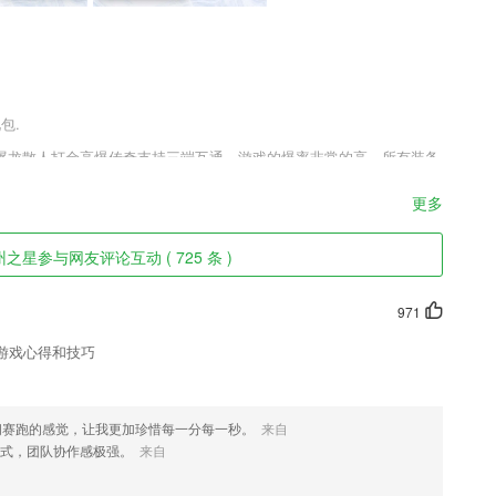
包.
屠龙散人打金高爆传奇支持三端互通，游戏的爆率非常的高，所有装备
路，无会员，自由交易，24小时元宝回收，开局免费送9999切割，刷
更多
之星参与网友评论互动 ( 725 条 )
、文化、古诗词等轻课，帮助拓展孩子知识层面，领悟传统文化，提高文
971
游戏心得和技巧
特效带你制作出大片。
会娱乐搞笑美图看你想看
间赛跑的感觉，让我更加珍惜每一分每一秒。
来自
式，团队协作感极强。
来自