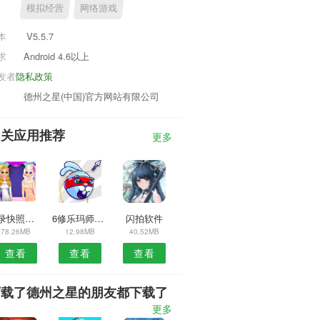
模拟经营
网络游戏
本
V5.5.7
求
Android 4.6以上
发者
隐私政策
德州之星(中国)官方网站有限公司
相关应用推荐
更多
目录快照安卓版
6修乐玛师傅端
闪拍软件
78.26MB
12.98MB
40.52MB
查看
查看
查看
下载了德州之星的朋友都下载了
更多