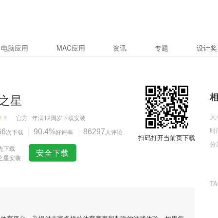
电脑应用
MAC应用
资讯
专题
设计奖
之星
大
官方
年满12周岁
下载安装
时
66
次下载
90.4%
好评率
86297
人评论
扫码打开当前页下载
分
先下载
安全下载
之星安装
T