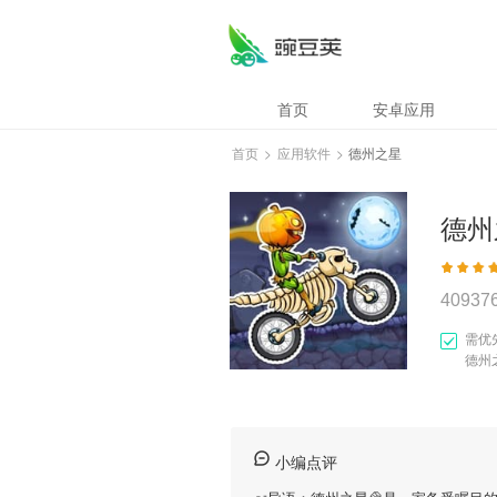
首页
安卓应用
首页
>
应用软件
>
德州之星
德州
40937
需优
德州
小编点评