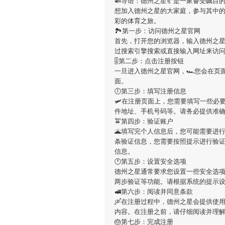
🍛导语：
德州之星
🥐是一家备受瞩目
想加入
德州之星
的大家庭，参与其中
彩的体育之旅。
🏞第一步：访问德州之星官网
首先，打开您的浏览器，输入
德州之
过搜索引擎搜索或直接输入网址来访
🎚第二步：点击注册按钮
一旦进入
德州之星
官网，🏎您会在页
面。
🕖第三步：填写注册信息
🛩在注册页面上，您需要填写一些必
件地址、手机号码等。请务必提供准
🚖第四步：验证账户
🌋填写完个人信息后，您可能需要进
条验证信息，您需要按照提示进行验
信息。
🕐第五步：设置安全选项
德州之星
通常要求您设置一些安全选
两步验证等功能。请根据系统的提示
🚅第六步：阅读并同意条款
🛶在注册过程中，
德州之星
会提供使
内容。在注册之前，请仔细阅读并理
🎂第七步：完成注册