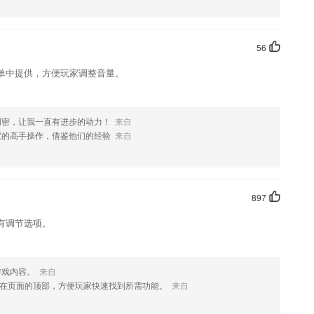
习中心
象
56
误
单中提供，方便玩家调整音量。
科急症。
文对比复读，全面提升孩子的英语口语。
周密，让我一直有进步的动力！
来自
能,支持文字生成pdf功能
家的高手操作，借鉴他们的经验
来自
897
有调节选项。
游戏内容。
来自
在页面的顶部，方便玩家快速找到所需功能。
来自