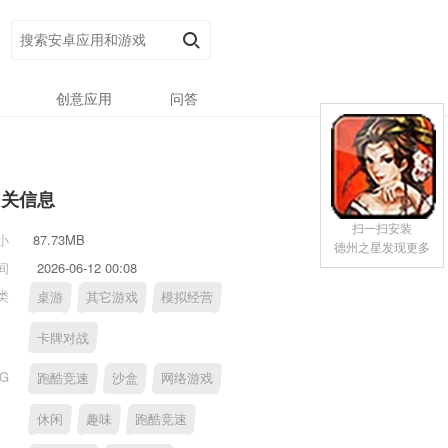
创意应用
问答
相关信息
扫一扫安装
小
87.73MB
德州之星发现更多
间
2026-06-12 00:08
类
桌游
其它游戏
模拟经营
卡牌对战
AG
跑酷竞速
沙盒
网络游戏
休闲
趣味
跑酷竞速