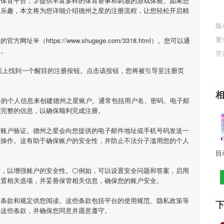
的体育平台，🌛提供丰富多样的体育赛事和刺激的游戏体验。如果您
的乐趣，本文将为您详细介绍
德州之星
的注册流程，让您轻松开启精
版
要
星
的官方网址🎯（https://www.shugege.com/3318.html）。您可以通
问。
开
面上找到一个醒目的注册按钮。点击该按钮，您将被引导至注册页
要的个人信息来创建
德州之星
账户。通常包括用户名、密码、电子邮
确完整的信息，以确保顺利完成注册。
行账户验证。
德州之星
会向您提供的电子邮件地址或手机号码发送一
证操作。这有助于确保账户的安全性，并防止不法分子滥用您的个人
项，以增强账户的安全性。⚪例如，可以设置安全问题和答案，启用
设置相关选项，并妥善保管相关信息，确保您的账户安全。
用条款和规定供您阅读。这些条款包括平台的使用规范、隐私政策等
解这些条款，并确保您同意并愿意遵守。