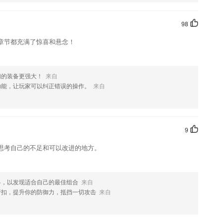
款软件，您可以到应用商店进行打分评论，说出您的使用经历，以帮助
98
章节都充满了惊喜和悬念！
们的装备更强大！
来自
功能，让玩家可以纠正错误的操作。
来自
9
思考自己的不足和可以改进的地方。
略，以发现适合自己的最佳组合
来自
折扣，提升你的防御力，抵挡一切攻击
来自