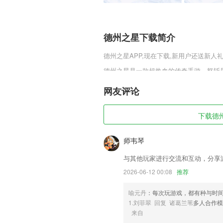
德州之星下载简介
德州之星
APP,现在下载,新用户还送新人礼
德州之星是一款超热血的传奇手游，怒斩
全靠打，轻松爆神装，自由打金赚钱，无套
怪升级快，非常适合散人玩家前来体验。
网友评论
德州之星软件特色
下载德州
1,在教材之外，增加了汉字学习、成语
化素养。
师韦琴
2,专心为您正规车辆，专职司机
与其他玩家进行交流和互动，分享
3,去除推送，通知栏广告等烦人无用服务
2026-06-12 00:08
推荐
4,超多好玩的特效2265制作教程，很多
5,【新鲜资讯】智能化推荐，热点时事社
喻元丹
：每次玩游戏，都有种与时
1.刘菲翠 回复 诸葛兰苇
多人合作模
6,双操作模式
来自
德州之星软件优势