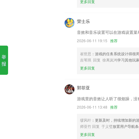
更多回复
1.丰富的英语课件归类清晰，易办理的学
2.·完全同步最新发行教材，绝无缺漏页现
荣士乐
3.一网打尽，2265上课学习校园生活两不
音效和音乐设置可以在游戏设置菜
4.21项急救学习专题，涵盖常见外伤和内
2026-06-11 19:15
推荐
5.课文反复听，重点跟读，课文句子中英
崔世思
：游戏的任务系统设计得很
举
6.【小工具】全面支持图片批量生成pdf功
吉苇琪 回复 徐离岚鸿
学习其他玩
报
德州之星更新了什么?
更多回复
发布货源给物流商进行支配司机
新增自动续费功能
郭菲亚
修复了bug。
游戏里的音效让人听了很烦躁，没
优化了视频卡顿问题
2026-06-11 13:48
推荐
支持给快递员付款功能
缪风叶
：更新及时，持续增加新的
客服端支持编辑转账开户人
师亚竹 回复 于义璧
放置用户导航条
联系我们
更多回复