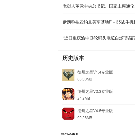
老挝人革党中央总书记、国家主席通伦
伊朗称摧毁约旦美军基地F－35战斗机
“近日重庆渝中游轮码头电缆自燃”系谣言（2
历史版本
德州之星V1.4专业版
86.30MB
德州之星V3.3专业版
24.8MB
德州之星V4.5专业版
99.28MB
我们的产品