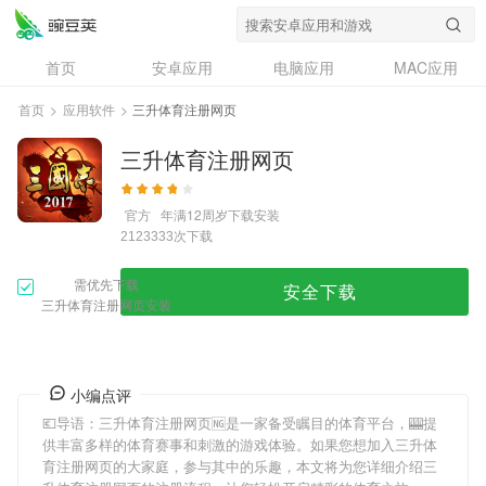
首页
安卓应用
电脑应用
MAC应用
资讯
专题
设计奖
创意应用
首页
>
应用软件
>
三升体育注册网页
问答
三升体育注册网页
官方
年满12周岁
下载安装
次下载
2123333
需优先下载
安全下载
三升体育注册网页安装
小编点评
💶导语：
三升体育注册网页
🆖是一家备受瞩目的体育平台，🎰提
供丰富多样的体育赛事和刺激的游戏体验。如果您想加入
三升体
育注册网页
的大家庭，参与其中的乐趣，本文将为您详细介绍
三