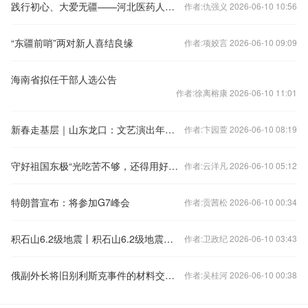
践行初心、大爱无疆——河北医药人用实际行动助力抗疫
作者:仇强义 2026-06-10 10:56
“东疆前哨”两对新人喜结良缘
作者:项姣言 2026-06-10 09:09
海南省拟任干部人选公告
作者:徐离榕康 2026-06-10 11:01
新春走基层｜山东龙口：文艺演出年味浓浓
作者:卞园萱 2026-06-10 08:19
守好祖国东极“光吃苦不够，还得用好新技术”
作者:云洋凡 2026-06-10 05:12
特朗普宣布：将参加G7峰会
作者:贡茜松 2026-06-10 00:34
积石山6.2级地震丨积石山6.2级地震受灾群众基本得到安置
作者:卫政纪 2026-06-10 03:43
俄副外长将旧别利斯克事件的材料交给联合国驻俄信息中心主任
作者:吴桂河 2026-06-10 00:38