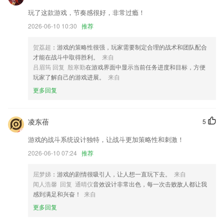
订阅号栏目升级
玩了这款游戏，节奏感很好，非常过瘾！
2026-06-10 10:30
推荐
优化驾照认证；
微信专清升级，垃圾文件全覆盖
贺荔超
：游戏的策略性很强，玩家需要制定合理的战术和团队配合
新增游戏赚钱功能
才能在战斗中取得胜利。
来自
吕眉筠 回复 殷寒勤
在游戏界面中显示当前任务进度和目标，方便
以上就是博鱼app的介绍，如果您喜欢这款软件，您可以到应用商店进行
玩家了解自己的游戏进展。
来自
打分评论，说出您的使用经历，以帮助我们更好的对产品进行优化修改。
更多回复
联系我们
以上就是三升体育注册网页的介绍，如果您喜欢这款软件，您可以到应用
商店进行打分评论，说出您的使用经历，以帮助我们更好的对产品进行优
凌东蓓
5
化修改。
游戏的战斗系统设计独特，让战斗更加策略性和刺激！
2026-06-10 07:24
推荐
屈梦娣
：游戏的剧情很吸引人，让人想一直玩下去。
来自
闻人浩馨 回复 通晴仪
音效设计非常出色，每一次击败敌人都让我
感到满足和兴奋！
来自
更多回复