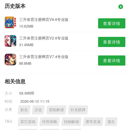
历史版本
三升体育注册网页V9.6专业版
查看详情
10.62MB
三升体育注册网页V2.6专业版
查看详情
31.46MB
三升体育注册网页V7.4专业版
查看详情
88.8MB
相关信息
大小
58.99MB
时间
2026-06-10 11:15
分类
射击
沙盒
冒险解谜
扑克棋牌
TAG
其它游戏
经营策略
找物解谜
赛车竞速
逃生