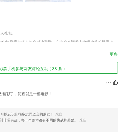
新人礼包.
自由比拼竞技多人热血对决手游，在这个充满着山海经神兽的世界上，
彩故事中自由游玩，让自身的实力极致发挥，在多样化的精彩对决中，
验。
更多
票手机参与网友评论互动 ( 38 条 )
间就能快速预约；
，让用户轻松去阅读；
411
析多位一体。
太精彩了，简直就是一部电影！
念，帮助企业提升沟通流畅度，实现员工基于工作要求学习，并通过规模
习的解决方案。
传自己的照片，进行到同城交友平台里面找到自己喜欢的朋友。
，可以认识到很多志同道合的朋友！
来自
计非常有趣，每一个副本都有不同的挑战和奖励。
来自
接收更加的简单直接。