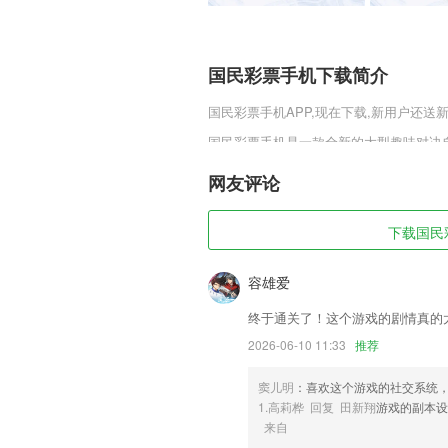
国民彩票手机下载简介
国民彩票手机
APP,现在下载,新用户还送
国民彩票手机是一款全新的大型趣味对决
展开属于你的探索之旅，在非同一般的精
让自己变得更强，更多新的故事等你来体
网友评论
国民彩票手机软件特色
下载国民彩
1,在线即可预约接种服务，选择服务的时
2,所有提供的资讯内容都是会不定时更新
容雄爱
3,新大纲名师讲解、精编题库、知识点剖
终于通关了！这个游戏的剧情真的
4,中国烟草网络学院基于完备的设计理
2026-06-10 11:33
推荐
化、标准化的课程模块为企业提供正式学
5,同城交友功能，罗山的百姓也可以上
窦儿明
：喜欢这个游戏的社交系统
1.高莉桦 回复 田新翔
游戏的副本设
6,新闻更新的速度还是非常快的，手机的
来自
国民彩票手机软件优势