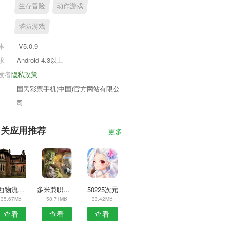
生存冒险
动作游戏
塔防游戏
本
V5.0.9
求
Android 4.3以上
发者
隐私政策
国民彩票手机(中国)官方网站有限公
司
相关应用推荐
更多
江西物流服务安卓版
多米兼职安卓版
50225次元
35.67MB
58.71MB
33.42MB
查看
查看
查看