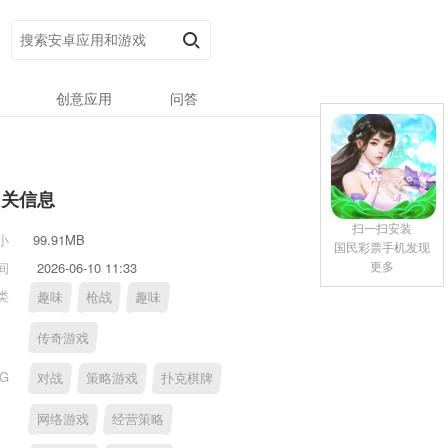
创意应用
问答
相关信息
扫一扫安装
小
99.91MB
国民彩票手机发现
更多
间
2026-06-10 11:33
类
趣味
枪战
趣味
传奇游戏
AG
对战
策略游戏
扑克棋牌
网络游戏
经营策略