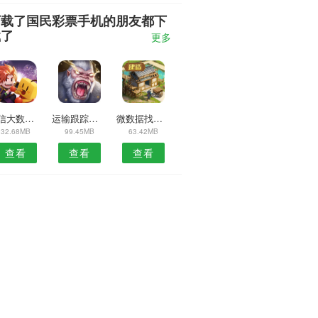
下载了国民彩票手机的朋友都下
载了
更多
通信大数据行程卡
运输跟踪安卓版
微数据找回安卓版
32.68MB
99.45MB
63.42MB
查看
查看
查看