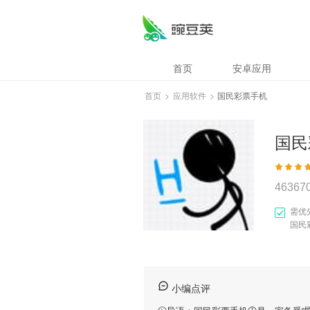
首页
安卓应用
首页
>
应用软件
>
国民彩票手机
国民
46367
需优
国民
小编点评