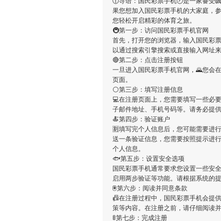
🕦导语：
国民彩票手机
🕗是一家备受
果您想加入
国民彩票手机
的大家庭，
您轻松开启精彩的体育之旅。
🚇第一步：访问国民彩票手机官网
首先，打开您的浏览器，输入
国民彩
以通过搜索引擎搜索或直接输入网址
🔴第二步：点击注册按钮
一旦进入
国民彩票手机
官网，🌄您会
页面。
⚪第三步：填写注册信息
💻在注册页面上，您需要填写一些必
子邮件地址、手机号码等。请务必提
🍝第四步：验证账户
🈹填写完个人信息后，您可能需要进
送一条验证信息，您需要按照提示进
个人信息。
🐟第五步：设置安全选项
国民彩票手机
通常要求您设置一些安全
启用两步验证等功能。请根据系统的
🖲第六步：阅读并同意条款
📠在注册过程中，
国民彩票手机
会提
策等内容。在注册之前，请仔细阅读
🚦第七步：完成注册