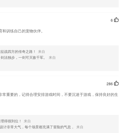
，定时关闭、学习闹钟、学习记录显示等功能，还有比我更强大的吗？
详细，满足大多数人对成语的基本需求
6
你，各种不同的舞蹈划分非常的详细；
育和训练自己的宠物伙伴。
导带读新模式。
，让我们一道为古代名家表示由衷的敬佩，可以拓展大家对古文化的认
就征战四方的传奇之路！
来自
，剑法独步，一剑可灭敌千军。
来自
,支持棋谱研究和习题练习.
286
室
非常重要的，记得合理安排游戏时间，不要沉迷于游戏，保持良好的生
处理得很到位！
来自
设计非常大气，每个场景都充满了冒险的气息，
来自