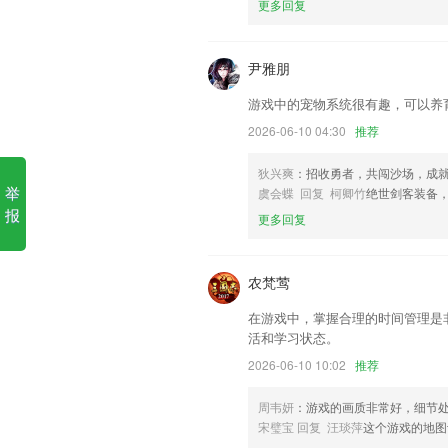
更多回复
1.】语音调速、单句播放，只显示英文
2.支持在线成语查找功能，查找结果十分
尹雅朋
3.不管你有什么样的学习需要都可以满足
游戏中的宠物系统很有趣，可以养
4.以提升阅读能力为核心，创立独特的引
2026-06-10 04:30
推荐
5.这里包括了大量的文言文，寓意深远
狄兴爽
：招收勇者，共闯沙场，成
识，还能教会我们很多做人的真理。
举
虞会蝶 回复 柯卿竹
绝世剑客装备
6.打谱模式可载入 SGF 格式的棋谱文件
报
更多回复
国民彩票手机更新了什么?
首页金刚位可自定义
农梵莺
开发商：福清市龙田点点看网络技术工作
在游戏中，掌握合理的时间管理是
神秘活动即将开启,更多好礼等你来拿!
活和学习状态。
其他一些小的优化
2026-06-10 10:02
推荐
新增运行界面控制台打印功能
周韦妍
：游戏的画质非常好，细节
低功耗单品支持手动警戒；
宋璧宝 回复 汪琰萍
这个游戏的地图