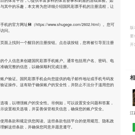
瞩目的体育平台，🌕提供丰富多样的体育赛事和刺激的游戏体验。如
参与其中的乐趣，本文将为您详细介绍
国民彩票手机
的注册流程，让
票手机
的官方网址💾（https://www.shugege.com/2602.html）。您可
版
来访问。
要
在页面上找到一个醒目的注册按钮。点击该按钮，您将被引导至注册
开
要的个人信息来创建
国民彩票手机
账户。通常包括用户名、密码、电
供准确完整的信息，以确保顺利完成注册。
行账户验证。
国民彩票手机
会向您提供的电子邮件地址或手机号码发
行验证操作。这有助于确保账户的安全性，并防止不法分子滥用您的
选项，以增强账户的安全性。🉑例如，可以设置安全问题和答案，
提示设置相关选项，并妥善保管相关信息，确保您的账户安全。
供使用条款和规定供您阅读。这些条款包括平台的使用规范、隐私政
并理解这些条款，并确保您同意并愿意遵守。