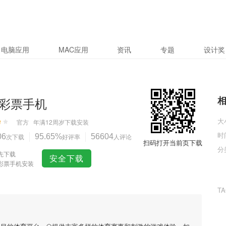
电脑应用
MAC应用
资讯
专题
设计奖
彩票手机
大
官方
年满12周岁
下载安装
时
06
次下载
95.65%
好评率
56604
人评论
扫码打开当前页下载
分
先下载
安全下载
彩票手机安装
T