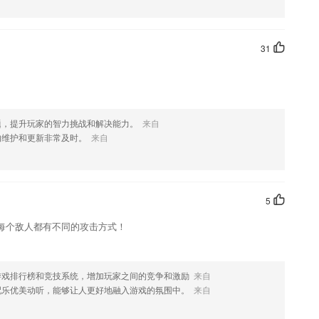
欢这款软件，您可以到应用商店进行打分评论，说出您的使用经历，以
31
题，提升玩家的智力挑战和解决能力。
来自
的维护和更新非常及时。
来自
5
每个敌人都有不同的攻击方式！
游戏排行榜和竞技系统，增加玩家之间的竞争和激励
来自
配乐优美动听，能够让人更好地融入游戏的氛围中。
来自