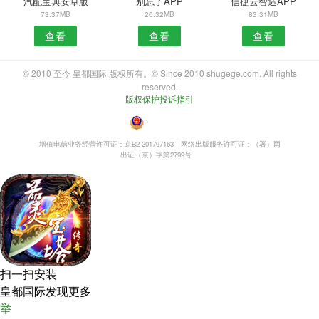
汽配宝典安卓版
别忘了APP
信捷云智造APP
73.37MB
20.32MB
83.31MB
查看
查看
查看
© 2010 至今 皇都国际 版权所有。© Since 2010 shugege.com. All rights
reserved.
版权保护投诉指引
・
增值电信业务经营许可证：京B2-201797163
网络出版服务许可证：（署）网
出证（京）字第2799号
扫一扫安装
皇都国际发现更多
举