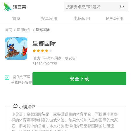
首页
安卓应用
电脑应用
MAC应用
资讯
专题
设计奖
创意应用
首页
>
应用软件
>
皇都国际
问答
皇都国际
官方
年满12周岁
下载安装
次下载
7167240
需优先下载
安全下载
皇都国际安装
小编点评
🍪导语：
皇都国际
🦕是一家备受瞩目的体育平台，🈸提供丰富多
样的体育赛事和刺激的游戏体验。如果您想加入
皇都国际
的大家
庭，参与其中的乐趣，本文将为您详细介绍
皇都国际
的注册流