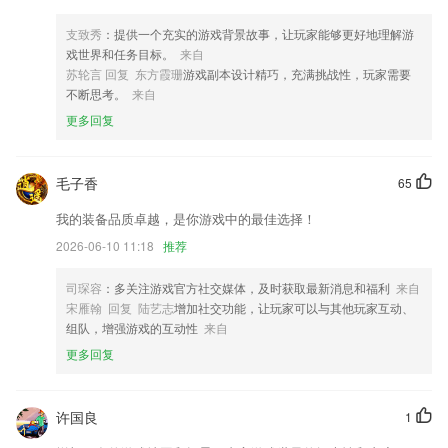
优化部分场景耳机断开连接未及时响应问题
优化考勤签到
支致秀
：提供一个充实的游戏背景故事，让玩家能够更好地理解游
戏世界和任务目标。
来自
美颜算法升级！优化全局美颜效果，效果更自然。
苏轮言 回复 东方霞珊
游戏副本设计精巧，充满挑战性，玩家需要
联系我们
不断思考。
来自
以上就是皇都国际的介绍，如果您喜欢这款软件，您可以到应用商店进行
更多回复
打分评论，说出您的使用经历，以帮助我们更好的对产品进行优化修改。
毛子香
65
我的装备品质卓越，是你游戏中的最佳选择！
2026-06-10 11:18
推荐
司琛容
：多关注游戏官方社交媒体，及时获取最新消息和福利
来自
宋雁翰 回复 陆艺志
增加社交功能，让玩家可以与其他玩家互动、
组队，增强游戏的互动性
来自
更多回复
许国良
1