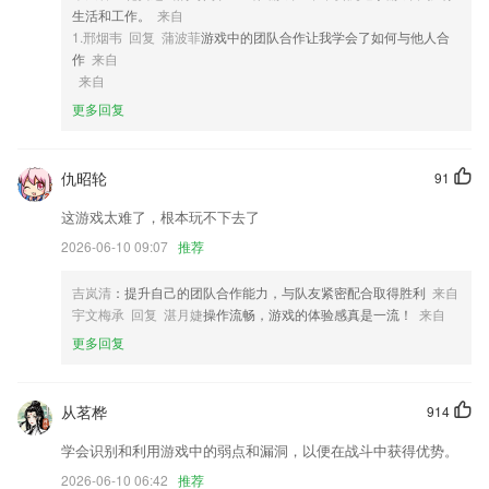
4,文字词汇语法阅读听力翻译口语，各门类专项训练，模块考题；
生活和工作。
来自
5,发现好的模型，实时互动
1.邢烟韦 回复 蒲波菲
游戏中的团队合作让我学会了如何与他人合
作
来自
6,根据客户需求,准备相应的年度技术推荐和开发项目
来自
皇都国际软件优势
更多回复
1.】近三年各省批次的分数线
2.：可以方便学生进行选择相应的古诗进行学习。
仇昭轮
91
3.孩子可以在此体验值班生的角色整理教室，可以认知教室内的各种物
这游戏太难了，根本玩不下去了
体；
2026-06-10 09:07
推荐
4.深刻理解儿童认知发展规律，10年的珠心算教育积累，全新呈现。
5.签到统计
吉岚清
：提升自己的团队合作能力，与队友紧密配合取得胜利
来自
宇文梅承 回复 湛月婕
操作流畅，游戏的体验感真是一流！
来自
6.：极易操作，美观流畅
更多回复
皇都国际更新了什么?
温暖的BaoBao展播优化升级；
从茗桦
914
修复已知bug，提升稳定性；
学会识别和利用游戏中的弱点和漏洞，以便在战斗中获得优势。
支持护眼模式
2026-06-10 06:42
推荐