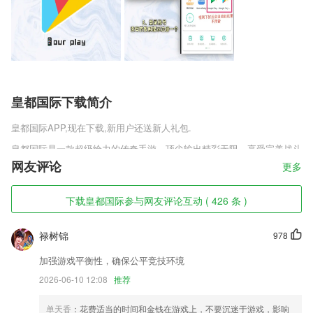
皇都国际下载简介
皇都国际
APP,现在下载,新用户还送新人礼包.
皇都国际是一款超级给力的传奇手游，顶尖输出精彩无限，享受完美战斗
的蓝雨传奇新体验。超棒的自动吃药脚本辅助，让玩家们在战斗当中无需
网友评论
更多
手动加血，只要药带的多，全程不会死。金币版本畅快打金，畅爽杀敌海
量福利等你获取。
下载皇都国际参与网友评论互动 ( 426 条 )
皇都国际软件特色
禄树锦
978
1,题库更新，这里的题库会跟着考试大纲与时间的变化而变化；
2,根据考试题型变化，轻松打造[习题集]题型，抽题组卷[模拟考场]，进
加强游戏平衡性，确保公平竞技环境
入试题实战环节。
2026-06-10 12:08
推荐
3,通过图文的推送家庭作业到家长APP或微信；
单天香
：花费适当的时间和金钱在游戏上，不要沉迷于游戏，影响