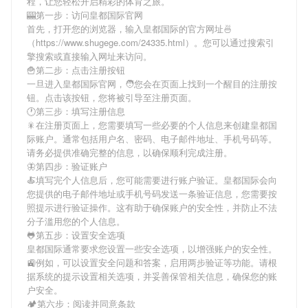
程，让您轻松开启精彩的体育之旅。
🎰第一步：访问皇都国际官网
首先，打开您的浏览器，输入
皇都国际
的官方网址🍜
（https://www.shugege.com/24335.html）。您可以通过搜索引
擎搜索或直接输入网址来访问。
🍟第二步：点击注册按钮
一旦进入
皇都国际
官网，🧑您会在页面上找到一个醒目的注册按
钮。点击该按钮，您将被引导至注册页面。
🕐第三步：填写注册信息
🎇在注册页面上，您需要填写一些必要的个人信息来创建
皇都国
际
账户。通常包括用户名、密码、电子邮件地址、手机号码等。
请务必提供准确完整的信息，以确保顺利完成注册。
🦋第四步：验证账户
🍝填写完个人信息后，您可能需要进行账户验证。
皇都国际
会向
您提供的电子邮件地址或手机号码发送一条验证信息，您需要按
照提示进行验证操作。这有助于确保账户的安全性，并防止不法
分子滥用您的个人信息。
🐸第五步：设置安全选项
皇都国际
通常要求您设置一些安全选项，以增强账户的安全性。
🚉例如，可以设置安全问题和答案，启用两步验证等功能。请根
据系统的提示设置相关选项，并妥善保管相关信息，确保您的账
户安全。
🏕第六步：阅读并同意条款