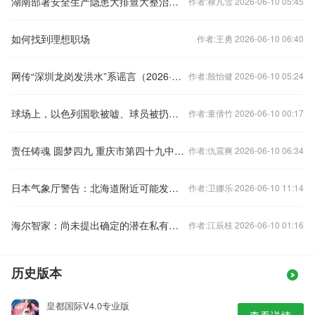
湖南部署安全生产隐患大排查大整治工作
作者:禄凡雪 2026-06-10 05:45
如何找到理想职场
作者:王勇 2026-06-10 06:40
网传“深圳龙岗发洪水”系谣言（2026·05·22）
作者:殷怡健 2026-06-10 05:24
球场上，以色列国歌被嘘、球员被扔垃圾和鞋
作者:童倩竹 2026-06-10 00:17
责任铸魂 圆梦四九 重庆市第四十九中学校高2026届毕业典礼圆满落幕
作者:仇震爽 2026-06-10 06:34
日本气象厅警告：北海道附近可能发生强震
作者:卫娜乐 2026-06-10 11:14
海尔智家：尚未提出确定的潜在私有化方案
作者:江辰枝 2026-06-10 01:16
历史版本
皇都国际V4.0专业版