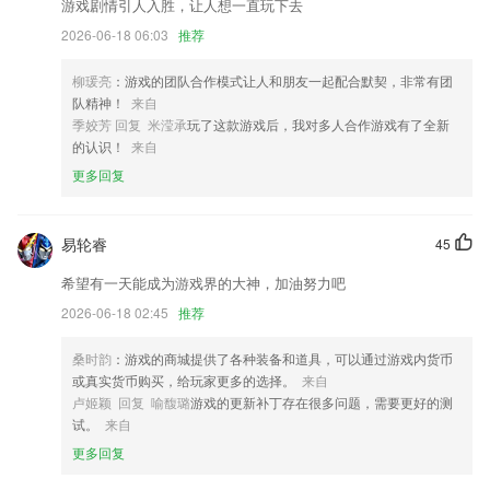
游戏剧情引人入胜，让人想一直玩下去
总包订单增加费用及二次上门调整
2026-06-18 06:03
推荐
优化“浙金旗舰店”模块
柳瑗亮
：游戏的团队合作模式让人和朋友一起配合默契，非常有团
修改BUG,优化界面,增加企业商学院工功能
队精神！
来自
修复第三方调用云记打开PDF异常问题
季姣芳 回复 米滢承
玩了这款游戏后，我对多人合作游戏有了全新
的认识！
来自
隐私协议合规优化
更多回复
联系我们
以上就是959彩票手机版的介绍，如果您喜欢这款软件，您可以到应用商
店进行打分评论，说出您的使用经历，以帮助我们更好的对产品进行优化
易轮睿
45
修改。
希望有一天能成为游戏界的大神，加油努力吧
2026-06-18 02:45
推荐
桑时韵
：游戏的商城提供了各种装备和道具，可以通过游戏内货币
或真实货币购买，给玩家更多的选择。
来自
卢姬颖 回复 喻馥璐
游戏的更新补丁存在很多问题，需要更好的测
试。
来自
更多回复