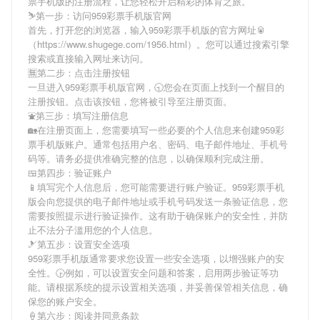
票手机版
的注册流程，让您轻松开启精彩的体育之旅。
⛷第一步：访问959彩票手机版官网
首先，打开您的浏览器，输入
959彩票手机版
的官方网址🥫
（https://www.shugege.com/1956.html）。您可以通过搜索引擎
搜索或直接输入网址来访问。
🈚第二步：点击注册按钮
一旦进入
959彩票手机版
官网，🕤您会在页面上找到一个醒目的
注册按钮。点击该按钮，您将被引导至注册页面。
⛲️第三步：填写注册信息
🏡在注册页面上，您需要填写一些必要的个人信息来创建
959彩
票手机版
账户。通常包括用户名、密码、电子邮件地址、手机号
码等。请务必提供准确完整的信息，以确保顺利完成注册。
🍱第四步：验证账户
📱填写完个人信息后，您可能需要进行账户验证。
959彩票手机
版
会向您提供的电子邮件地址或手机号码发送一条验证信息，您
需要按照提示进行验证操作。这有助于确保账户的安全性，并防
止不法分子滥用您的个人信息。
🎿第五步：设置安全选项
959彩票手机版
通常要求您设置一些安全选项，以增强账户的安
全性。🕞例如，可以设置安全问题和答案，启用两步验证等功
能。请根据系统的提示设置相关选项，并妥善保管相关信息，确
保您的账户安全。
🍦第六步：阅读并同意条款