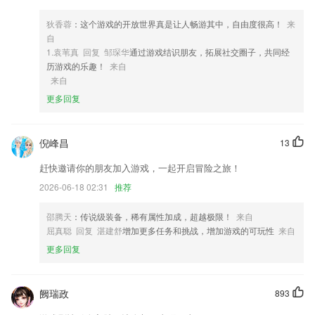
3,任务流样式协同功能发布，能让协同工作从此简单，指派任务轻轻一
点；
狄香蓉
：这个游戏的开放世界真是让人畅游其中，自由度很高！
来
自
4,分类榜单，你爱看的，这里都有，告别书荒不再难。
1.袁苇真 回复 邹琛华
通过游戏结识朋友，拓展社交圈子，共同经
5,【单词日历打卡 】
历游戏的乐趣！
来自
来自
6,快速预约体检,查看历年报告
更多回复
959彩票手机版软件优势
1.经过运用这款学习东西是能够帮助小伙伴们将学习专注力进行提高的哦
倪峰昌
13
2.主要就是为大家带来很多的物理相关内容，随时打开手机就可以在线学
习
赶快邀请你的朋友加入游戏，一起开启冒险之旅！
3.随机：随机学习成语的方式，增加了趣味性，更加轻松活跃。
2026-06-18 02:31
推荐
4.·难点汇总，借鉴前人经验，强化练习易错点、难点，提高整体考试通
邵腾天
：传说级装备，稀有属性加成，超越极限！
来自
过率
屈真聪 回复 湛建舒
增加更多任务和挑战，增加游戏的可玩性
来自
5.记录孩子每次的学习记录，更有勋章奖励，2265激励孩子自主学习。
更多回复
6.可以在线对培训的课程内容进行评论和提问，第一时间得出答案；
959彩票手机版更新了什么?
阙瑞政
893
变声后音频，支持下载到本地啦