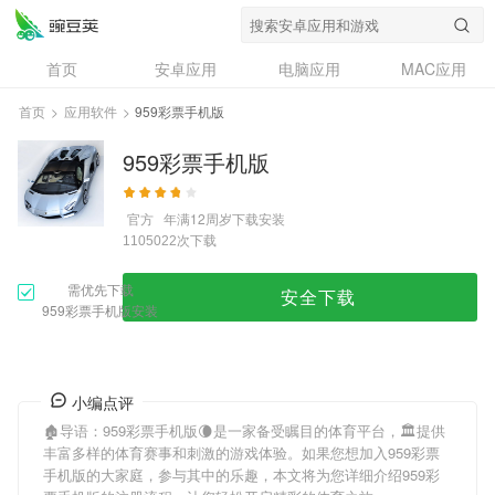
首页
安卓应用
电脑应用
MAC应用
资讯
专题
设计奖
创意应用
首页
>
应用软件
>
959彩票手机版
问答
959彩票手机版
官方
年满12周岁
下载安装
次下载
1105022
需优先下载
安全下载
959彩票手机版安装
小编点评
🏚导语：
959彩票手机版
🌘是一家备受瞩目的体育平台，🏛提供
丰富多样的体育赛事和刺激的游戏体验。如果您想加入
959彩票
手机版
的大家庭，参与其中的乐趣，本文将为您详细介绍
959彩