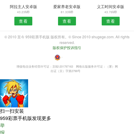
阿拉主人安卓版
爱家养老安卓版
义工时间安卓版
43.23MB
81.33MB
43.76MB
查看
查看
查看
© 2010 至今 959彩票手机版 版权所有。© Since 2010 shugege.com. All rights
reserved.
版权保护投诉指引
・
增值电信业务经营许可证：京B2-201797163
网络出版服务许可证：（署）网
出证（京）字第2799号
扫一扫安装
959彩票手机版发现更多
举
报