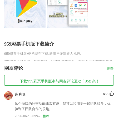
959彩票手机版下载简介
959彩票手机版
APP,现在下载,新用户还送新人礼包.
959彩票手机版是一款非常好玩的捕鱼游戏平台，在这个里面有着非常多
不同的玩法模式，并且加入了一个非常完善的社交系统，一个极其让人激
网友评论
更多
动不已的奖励机制，能让你有足够的动力进入到更多的不余场次里面去，
多样的捕鱼玩法能够让你自由地选择进入其中，超多的劲爆竞技对决等着
下载959彩票手机版参与网友评论互动 ( 952 条 )
你一起来开启，让你享受到最为正宗的街机捕鱼玩法。
959彩票手机版软件特色
逄爽爽
656
1,精确抠图功能
这个游戏的社交功能非常有趣，我可以和朋友一起组队战斗，体
2,飞机状态，参数实时显示，配合飞机控制手柄实现完美飞行体验，支持
验到了团队合作的乐趣。
航点设置和指点飞行
2026-06-18 09:47
推荐