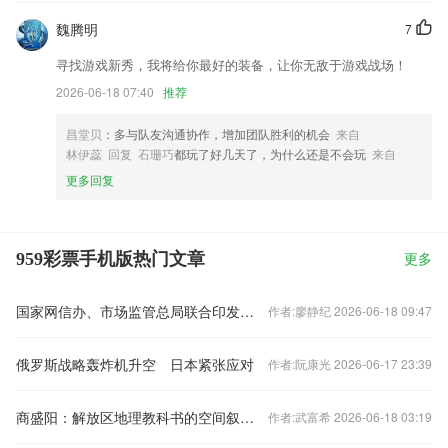
魏腾明
7
寻找游戏新秀，我将给你最好的装备，让你无敌于游戏战场！
2026-06-18 07:40
推荐
昌堂贝
：多与队友沟通协作，增加团队胜利的机会
来自
林伊蕊 回复 石珊巧
都玩了好几天了，为什么还是不会玩
来自
更多回复
959彩票手机版热门文章
更多
国家网信办、市场监管总局联合印发《网络测评活动规范》
作者:廖静纪 2026-06-18 09:47
俄罗斯战略轰炸机升空 日本紧张应对
作者:阮康光 2026-06-17 23:39
商盛阳：解放区地理教科书的空间叙事与中国化的马克思主义民族地理书写
作者:武富希 2026-06-18 03:19