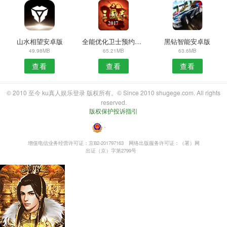
山水相望安卓版
全能优化卫士预约安卓版
黑钻智能安卓版
49.98MB
65.21MB
63.6MB
查看
查看
查看
© 2010 至今 ku真人娱乐登录 版权所有。© Since 2010 shugege.com. All rights
reserved.
版权保护投诉指引
・
增值电信业务经营许可证：京B2-201797163
网络出版服务许可证：（署）网
出证（京）字第2799号