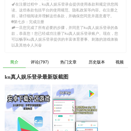
🍆在注册过程中，
ku真人娱乐登录
会提供使用条款和规定供您阅
读。这些条款包括平台的使用规范、隐私政策等内容。在注册之
前，请仔细阅读并理解这些条款，并确保您同意并愿意遵守。
🌐第七步：完成注册
🚞一旦您完成了所有必要的步骤，并同意了
ku真人娱乐登录
的条
款，恭喜您！您已经成功注册了ku真人娱乐登录账户。现在，您
可以畅享
ku真人娱乐登录
提供的丰富体育赛事、刺激的游戏体验
以及其他令人兴奋
简介
评论(797)
热门文章
历史版本
视频
ku真人娱乐登录最新版截图