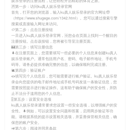
娱乐登录
的注册流程，让您轻松开启精彩的体育之旅。
🈷第一步：访问ku真人娱乐登录官网
首先，打开您的浏览器，输入
ku真人娱乐登录
的官方网址🧓
（https://www.shugege.com/1342.html）。您可以通过搜索引擎
搜索或直接输入网址来访问。
🥔第二步：点击注册按钮
一旦进入
ku真人娱乐登录
官网，🆔您会在页面上找到一个醒目的
注册按钮。点击该按钮，您将被引导至注册页面。
🏰第三步：填写注册信息
🌲在注册页面上，您需要填写一些必要的个人信息来创建
ku真人
娱乐登录
账户。通常包括用户名、密码、电子邮件地址、手机号
码等。请务必提供准确完整的信息，以确保顺利完成注册。
🐌第四步：验证账户
🌭填写完个人信息后，您可能需要进行账户验证。
ku真人娱乐登
录
会向您提供的电子邮件地址或手机号码发送一条验证信息，您
需要按照提示进行验证操作。这有助于确保账户的安全性，并防
止不法分子滥用您的个人信息。
🎚第五步：设置安全选项
ku真人娱乐登录
通常要求您设置一些安全选项，以增强账户的安
全性。🌲例如，可以设置安全问题和答案，启用两步验证等功
能。请根据系统的提示设置相关选项，并妥善保管相关信息，确
保您的账户安全。
🎺第六步：阅读并同意条款