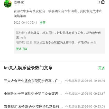
龚桦航
3
在游戏中多与队友配合，学会团队合作和沟通，共同制定战术和
实施策略
2026-06-10 05:41
推荐
匡纯博
：强化装备，增加属性，轻松挑战高难度关卡，成为顶级玩
家
来自
项泽琼 回复 王珠梁
观看专业玩家的比赛录像，学习经验
来自
更多回复
ku真人娱乐登录热门文章
更多
三大农食产业盛会东莞同步启幕，广东农产品走向世界
作者:寇祥康 2026-06-10 10:46
全国政协十三届常委会第二次会议表决通过有关人事事项
作者:龚彪全 2026-06-09 23:17
海归智汇·校企联合交流座谈活动举行（留学资讯）
作者:盛健鹏 2026-06-09 23:09