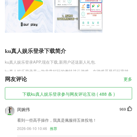
ku真人娱乐登录下载简介
ku真人娱乐登录
APP,现在下载,新用户还送新人礼包.
ku真人娱乐登录是一款非常好玩的趣味战斗游戏，在游戏开局后玩家就
可以选择一个阵营，里面会有三大不同的阵营，你可以任意选择，游戏中
网友评论
更多
还原了三国中的人物，游戏中的人物建造都非常的真实，并且还有很多的
战争在等着你，你要控制你的部队去战斗，攻城略地。
下载ku真人娱乐登录参与网友评论互动 ( 488 条 )
ku真人娱乐登录软件特色
闵婉伟
969
1,支持幼儿教师实现优化教学管理方式，自我专业成长管理的服务管理平
台；
看到一些高手操作，我真是佩服得五体投地！
2,课程体系，提供美术书法手工等多种类别优质的音视频、教学方案、图
2026-06-10 10:46
推荐
片素材等教学资源；