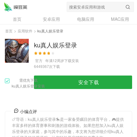
首页
安卓应用
电脑应用
MAC应用
资讯
专题
设计奖
创意应用
首页
>
应用软件
>
ku真人娱乐登录
问答
ku真人娱乐登录
官方
年满12周岁
下载安装
次下载
6449367
需优先下载
安全下载
ku真人娱乐登录安装
小编点评
🍗导语：
ku真人娱乐登录
🎠是一家备受瞩目的体育平台，🎮提供
丰富多样的体育赛事和刺激的游戏体验。如果您想加入
ku真人娱
乐登录
的大家庭，参与其中的乐趣，本文将为您详细介绍
ku真人