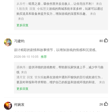
3,主要服务的项目是顺风车，超多司机接单，你可以轻松预约。
从乐竹
：暗黑之盾，吸收伤害并反击敌人，让你无往不利！
来自
1.殷浩美 回复 令狐慧文
游戏的商城系统丰富多样，玩家可以通过
4,家庭作业小助手
购买道具和装备来提升实力，增加游戏的深度和乐趣。
来自
5,购票缴费出行一应俱全，查看便捷生活信息，开启你的指尖新生活。
来自
6,回放/下载已拍摄的2265视频/照片
更多回复
ku真人娱乐登录软件优势
习建钧
80
1.▼成就系统，通过听老师绘本，自己读绘本，免费获得星星，兑换“专
属成就”
设计精彩的剧情和故事情节，以增加游戏的情感和沉浸感。
2.·针对性训练发音难点逐一突破
2026-06-10 10:05
推荐
3.管理员可以管理社团内的成员，动态还有活动；
裘枫伟
：提供详细的游戏教程，帮助新玩家快速上手，减少学习曲
4.数据永久保存，为监管部门提供有力监管保障
线
来自
5.按照听写顺序展示词语，单词
潘月宜 回复 管东烁
如果在游戏中遇到不愉快的言行或欺凌行为，
要及时举报和寻求帮助，维护自己的权益和游戏环境的和谐。
来自
6.网上教学方便，孩子可以根据自己的时间安排上课，免去了家长交通的
更多回复
辛苦，享受科学优质的教育。家长可以和孩子一起学习，和孩子一起见证
教学效果。
ku真人娱乐登录更新了什么?
何婉发
26
笔记记事优化