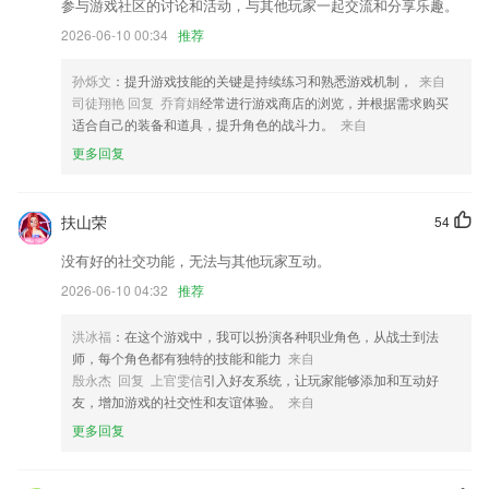
参与游戏社区的讨论和活动，与其他玩家一起交流和分享乐趣。
更换视频处理库，优化视频处理进度，视频批量转换等功能
2026-06-10 00:34
推荐
考试环节增加人脸识别功能
孙烁文
：提升游戏技能的关键是持续练习和熟悉游戏机制，
来自
新增表格分组；
司徒翔艳 回复 乔育娟
经常进行游戏商店的浏览，并根据需求购买
修复其他细节问题
适合自己的装备和道具，提升角色的战斗力。
来自
更多回复
修复bug,完善用户体验
联系我们
以上就是ku真人娱乐登录的介绍，如果您喜欢这款软件，您可以到应用
扶山荣
54
商店进行打分评论，说出您的使用经历，以帮助我们更好的对产品进行优
化修改。
没有好的社交功能，无法与其他玩家互动。
2026-06-10 04:32
推荐
洪冰福
：在这个游戏中，我可以扮演各种职业角色，从战士到法
师，每个角色都有独特的技能和能力
来自
殷永杰 回复 上官雯信
引入好友系统，让玩家能够添加和互动好
友，增加游戏的社交性和友谊体验。
来自
更多回复